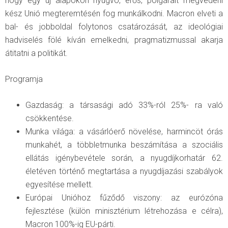
hogy egy új alapokon nyugvó, erős, polgárait megvédeni
kész Unió megteremtésén fog munkálkodni. Macron elveti a
bal- és jobboldal folytonos csatározását, az ideológiai
hadviselés fölé kíván emelkedni, pragmatizmussal akarja
átitatni a politikát.
Programja
Gazdaság: a társasági adó 33%-ról 25%- ra való
csökkentése.
Munka világa: a vásárlóerő növelése, harmincöt órás
munkahét, a többletmunka beszámítása a szociális
ellátás igénybevétele során, a nyugdíjkorhatár 62.
életéven történő megtartása a nyugdíjazási szabályok
egyesítése mellett.
Európai Unióhoz fűződő viszony: az eurózóna
fejlesztése (külön minisztérium létrehozása e célra),
Macron 100%-ig EU-párti.