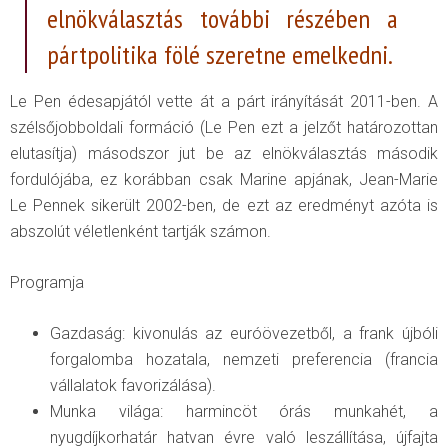
elnökválasztás további részében a
pártpolitika fölé szeretne emelkedni.
Le Pen édesapjától vette át a párt irányítását 2011-ben. A
szélsőjobboldali formáció (Le Pen ezt a jelzőt határozottan
elutasítja) másodszor jut be az elnökválasztás második
fordulójába, ez korábban csak Marine apjának, Jean-Marie
Le Pennek sikerült 2002-ben, de ezt az eredményt azóta is
abszolút véletlenként tartják számon.
Programja
Gazdaság: kivonulás az euróövezetből, a frank újbóli
forgalomba hozatala, nemzeti preferencia (francia
vállalatok favorizálása).
Munka világa: harmincöt órás munkahét, a
nyugdíjkorhatár hatvan évre való leszállítása, újfajta