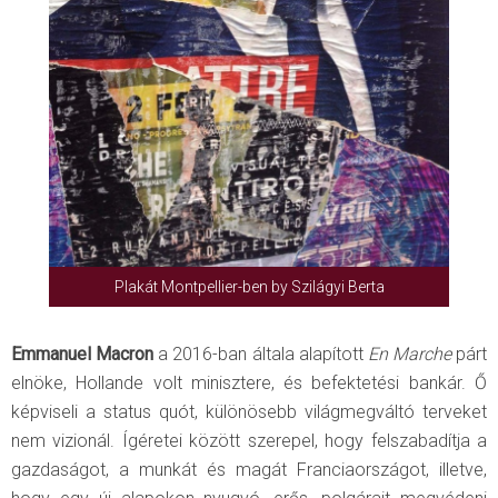
Plakát Montpellier-ben by Szilágyi Berta
Emmanuel Macron
a 2016-ban általa alapított
En Marche
párt
elnöke, Hollande volt minisztere, és befektetési bankár. Ő
képviseli a status quót, különösebb világmegváltó terveket
nem vizionál. Ígéretei között szerepel, hogy felszabadítja a
gazdaságot, a munkát és magát Franciaországot, illetve,