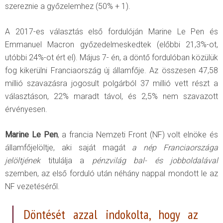
szereznie a győzelemhez (50% + 1).
A 2017-es választás első fordulóján Marine Le Pen és
Emmanuel Macron győzedelmeskedtek (előbbi 21,3%-ot,
utóbbi 24%-ot ért el). Május 7- én, a döntő fordulóban közülük
fog kikerülni Franciaország új államfője. Az összesen 47,58
millió szavazásra jogosult polgárból 37 millió vett részt a
választáson, 22% maradt távol, és 2,5% nem szavazott
érvényesen.
Marine Le Pen
, a francia Nemzeti Front (NF) volt elnöke és
államfőjelöltje, aki saját magát
a nép Franciaországa
jelöltjének
titulálja a
pénzvilág bal- és jobboldalával
szemben, az első forduló után néhány nappal mondott le az
NF vezetéséről.
Döntését azzal indokolta, hogy az