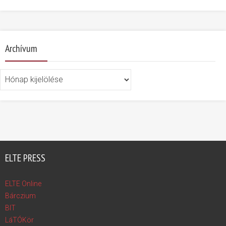
Archívum
Archívum
ELTE PRESS
ELTE Online
Bárczium
BIT
LáTÓKör