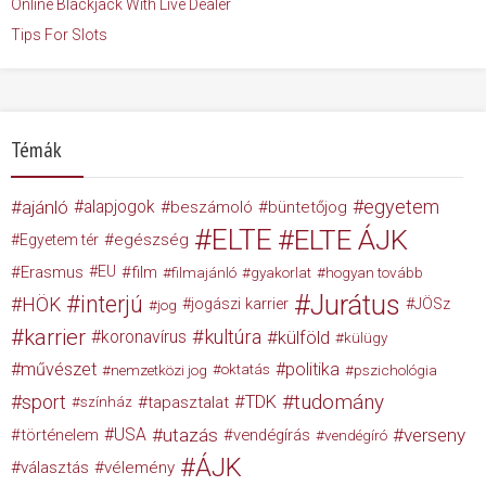
Online Blackjack With Live Dealer
Tips For Slots
Témák
egyetem
ajánló
alapjogok
beszámoló
büntetőjog
ELTE
ELTE ÁJK
egészség
Egyetem tér
Erasmus
EU
film
filmajánló
gyakorlat
hogyan tovább
Jurátus
interjú
HÖK
jogászi karrier
JÖSz
jog
karrier
kultúra
koronavírus
külföld
külügy
művészet
politika
nemzetközi jog
oktatás
pszichológia
tudomány
sport
TDK
tapasztalat
színház
USA
utazás
verseny
történelem
vendégírás
vendégíró
ÁJK
választás
vélemény