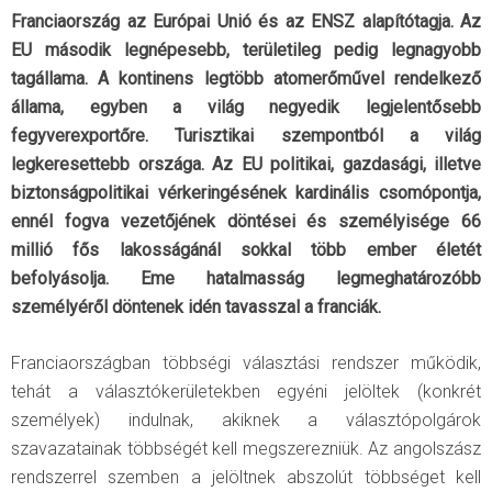
Franciaország az Európai Unió és az ENSZ alapítótagja. Az
EU második legnépesebb, területileg pedig legnagyobb
tagállama. A kontinens legtöbb atomerőművel rendelkező
állama, egyben a világ negyedik legjelentősebb
fegyverexportőre. Turisztikai szempontból a világ
legkeresettebb országa. Az EU politikai, gazdasági, illetve
biztonságpolitikai vérkeringésének kardinális csomópontja,
ennél fogva vezetőjének döntései és személyisége 66
millió fős lakosságánál sokkal több ember életét
befolyásolja. Eme hatalmasság legmeghatározóbb
személyéről döntenek idén tavasszal a franciák.
Franciaországban többségi választási rendszer működik,
tehát a választókerületekben egyéni jelöltek (konkrét
személyek) indulnak, akiknek a választópolgárok
szavazatainak többségét kell megszerezniük. Az angolszász
rendszerrel szemben a jelöltnek abszolút többséget kell