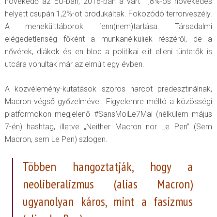
növekedő az EU-ban, 2016-ban a várt 1,8%-os növekedés
helyett csupán 1,2%-ot produkáltak. Fokozódó terrorveszély.
A menekülttáborok fenn(nem)tartása. Társadalmi
elégedetlenség főként a munkanélküliek részéről, de a
nővérek, diákok és en bloc a politikai elit elleni tüntetők is
utcára vonultak már az elmúlt egy évben.
A közvélemény-kutatások szoros harcot predesztinálnak,
Macron végső győzelmével. Figyelemre méltó a közösségi
platformokon megjelenő #SansMoiLe7Mai (nélkülem május
7-én) hashtag, illetve „Neither Macron nor Le Pen” (Sem
Macron, sem Le Pen) szlogen.
Többen hangoztatják, hogy a
neoliberalizmus (alias Macron)
ugyanolyan káros, mint a fasizmus