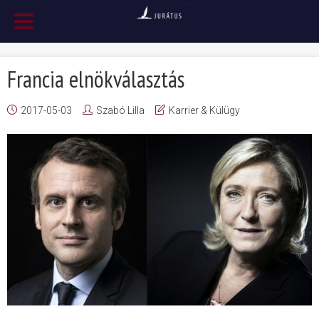
Francia elnökválasztás
2017-05-03
Szabó Lilla
Karrier & Külügy