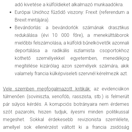
adó kivetése a külföldieket alkalmazó munkaadókra.
Európai Unióhoz fűződő viszony: Frexit (referendum a
Brexit mintájára).
Bevándorlás: a bevándorlók számának drasztikus
redukálása (évi 10 000 főre), a menekülttáborok
mielőbbi felszámolása, a külföldi bűnelkövetők azonnali
deportálása a radikális iszlamista csoportokhoz
köthető személyekkel egyetemben, menedékjog
megítélése kizárólag azon személyek számára, akik
valamely francia külképviseleti szervnél kérelmezik azt.
Vele szemben megfogalmazott kritikák:
az evidenciákon
túlmenően (soviniszta, xenofób, rasszista, stb.) is felmerült
pár súlyos kérdés. A korrupciós botrányaira nem érdemes
szót pazarolni, hiszen tudjuk, ilyesmi minden politikussal
megeshet. Sokkal érdekesebb revizionista szemlélete,
amellyel sok ellenérzést váltott ki a francia zsidóság