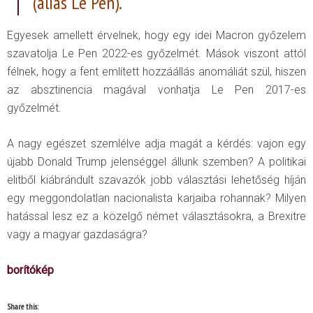
(alias Le Pen).
Egyesek amellett érvelnek, hogy egy idei Macron győzelem
szavatolja Le Pen 2022-es győzelmét. Mások viszont attól
félnek, hogy a fent említett hozzáállás anomáliát szül, hiszen
az absztinencia magával vonhatja Le Pen 2017-es
győzelmét.
A nagy egészet szemlélve adja magát a kérdés: vajon egy
újabb Donald Trump jelenséggel állunk szemben? A politikai
elitből kiábrándult szavazók jobb választási lehetőség híján
egy meggondolatlan nacionalista karjaiba rohannak? Milyen
hatással lesz ez a közelgő német választásokra, a Brexitre
vagy a magyar gazdaságra?
borítókép
Share this: