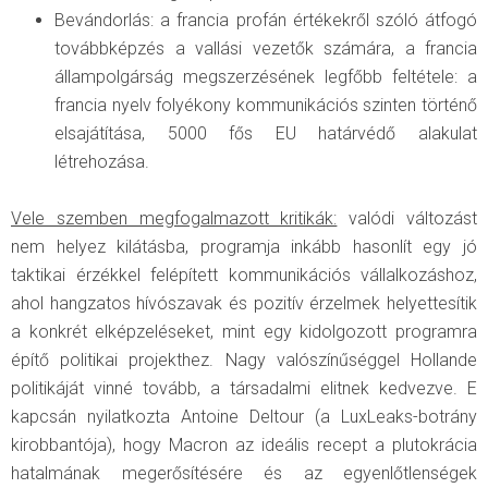
Bevándorlás: a francia profán értékekről szóló átfogó
továbbképzés a vallási vezetők számára, a francia
állampolgárság megszerzésének legfőbb feltétele: a
francia nyelv folyékony kommunikációs szinten történő
elsajátítása, 5000 fős EU határvédő alakulat
létrehozása.
Vele szemben megfogalmazott kritikák:
valódi változást
nem helyez kilátásba, programja inkább hasonlít egy jó
taktikai érzékkel felépített kommunikációs vállalkozáshoz,
ahol hangzatos hívószavak és pozitív érzelmek helyettesítik
a konkrét elképzeléseket, mint egy kidolgozott programra
építő politikai projekthez. Nagy valószínűséggel Hollande
politikáját vinné tovább, a társadalmi elitnek kedvezve. E
kapcsán nyilatkozta Antoine Deltour (a LuxLeaks-botrány
kirobbantója), hogy Macron az ideális recept a plutokrácia
hatalmának megerősítésére és az egyenlőtlenségek