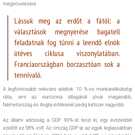
megnövelésére.
Lássuk meg az erdőt a fától: a
választások megnyerése bagatell
feladatnak fog tűnni a leendő elnök
ötéves ciklusa viszonylatában.
Franciaországban borzasztóan sok a
tennivaló.
A legfontosabb releváns adatok: 10 %-os munkanélküliségi
ráta, ami az eurózona átlagánál jóval magasabb,
Németország és Anglia értékeinél pedig kétszer nagyobb.
Az állami adósság a GDP 90%-át teszi ki, egy évtizeddel
ezelőtt ez 58% volt. Az ország GDP-je az egyik leglassabban