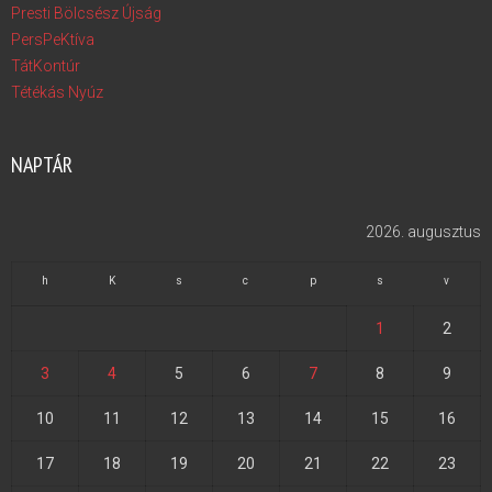
Presti Bölcsész Újság
PersPeKtíva
TátKontúr
Tétékás Nyúz
NAPTÁR
2026. augusztus
h
K
s
c
p
s
v
1
2
3
4
5
6
7
8
9
10
11
12
13
14
15
16
17
18
19
20
21
22
23