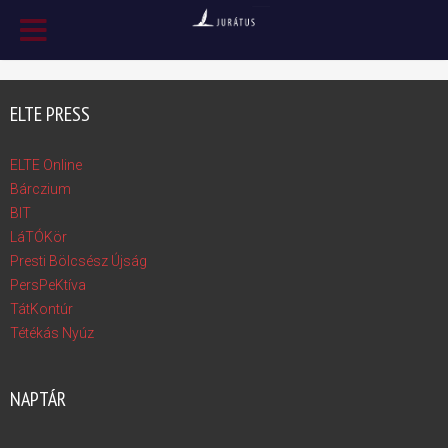
ELTE PRESS
ELTE Online
Bárczium
BIT
LáTÓKör
Presti Bölcsész Újság
PersPeKtíva
TátKontúr
Tétékás Nyúz
NAPTÁR