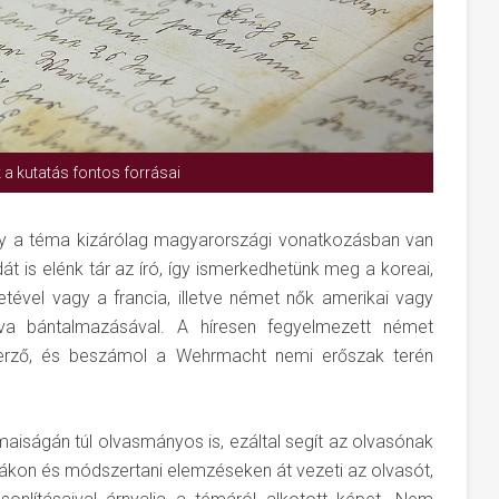
 a kutatás fontos forrásai
gy a téma kizárólag magyarországi vonatkozásban van
át is elénk tár az író, így ismerkedhetünk meg a koreai,
énetével vagy a francia, illetve német nők amerikai vagy
rva bántalmazásával. A híresen fegyelmezett német
szerző, és beszámol a Wehrmacht nemi erőszak terén
aiságán túl olvasmányos is, ezáltal segít az olvasónak
ákon és módszertani elemzéseken át vezeti az olvasót,