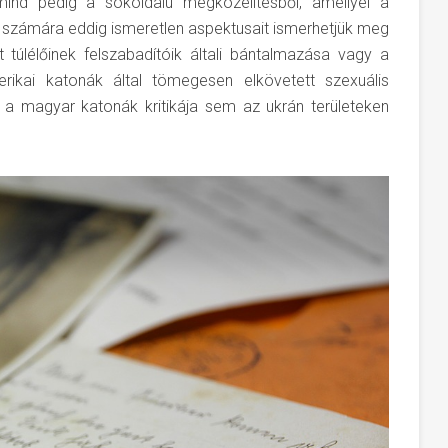
mind pedig a sokoldalú megközelítésből, amellyel a
ág számára eddig ismeretlen aspektusait ismerhetjük meg
 túlélőinek felszabadítóik általi bántalmazása vagy a
erikai katonák által tömegesen elkövetett szexuális
a magyar katonák kritikája sem az ukrán területeken