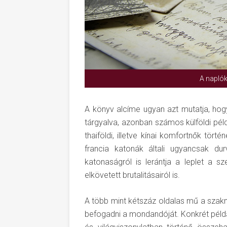
A naplók
A könyv alcíme ugyan azt mutatja, ho
tárgyalva, azonban számos külföldi péld
thaiföldi, illetve kínai komfortnők tört
francia katonák általi ugyancsak du
katonaságról is lerántja a leplet a 
elkövetett brutalitásairól is.
A több mint kétszáz oldalas mű a szakm
befogadni a mondandóját. Konkrét péld