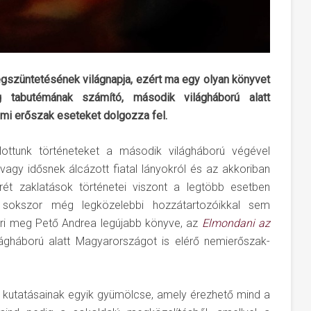
gszüntetésének világnapja, ezért ma egy olyan könyvet
 tabutémának számító, második világháború alatt
i erőszak eseteket dolgozza fel.
llottunk történeteket a második világháború végével
 vagy idősnek álcázott fiatal lányokról és az akkoriban
krét zaklatások történetei viszont a legtöbb esetben
ok sokszor még legközelebbi hozzátartozóikkal sem
töri meg Pető Andrea legújabb könyve, az
Elmondani az
ágháború alatt Magyarországot is elérő nemierőszak-
ó kutatásainak egyik gyümölcse, amely érezhető mind a