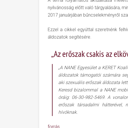
A téma folyamatos aktualitása mellet
nyilvánosság előtt való tárgyalására, m
2017 januárjában bűncselekményről szab
Ezzel a cikkel egyúttal szeretnénk felhí
áldozatok segítésére.
„Az erőszak csakis az elkö
„A NANE Egyesület a KERET Koalíc
áldozatok támogatói számára segél
aki szexuális erőszak áldozata lett.
Keresd bizalommal a NANE mobil 
óráig: 06-30-982-5469. A vonalo
erőszak társadalmi hátterével,
hívóknak.
forrás