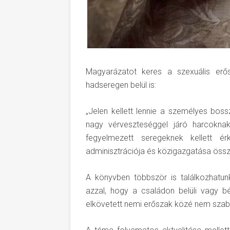
Magyarázatot keres a szexuális erő
hadseregen belül is:
„Jelen kellett lennie a személyes boss
nagy vérveszteséggel járó harcoknak
fegyelmezett seregeknek kellett ér
adminisztrációja és közigazgatása össz
A könyvben többször is találkozhatun
azzal, hogy a családon belüli vagy b
elkövetett nemi erőszak közé nem szaba