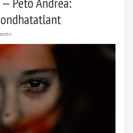
 — Pető Andrea:
ondhatatlant
asztró