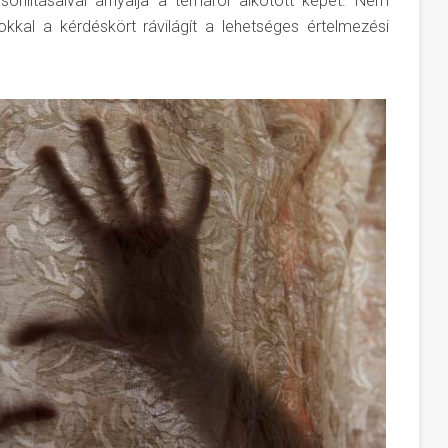
sonlításaival árnyalja a témáról alkotott képet. Nem
okkal a kérdéskört rávilágít a lehetséges értelmezési