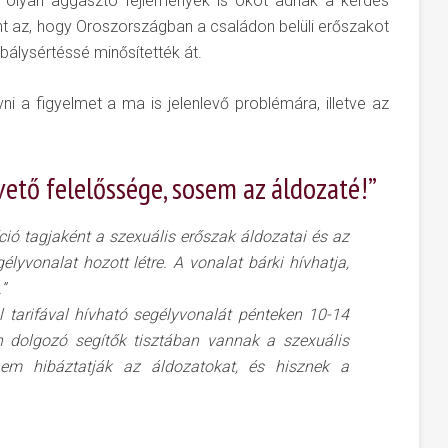
t olyan aggasztó fejlemények is okot adnak a kérdés
int az, hogy Oroszországban a családon belüli erőszakot
álysértéssé minősítették át.
vni a figyelmet a ma is jelenlevő problémára, illetve az
vető felelőssége, sosem az áldozaté!”
ió tagjaként a szexuális erőszak áldozatai és az
yvonalat hozott létre. A vonalat bárki hívhatja,
”
tarifával hívható segélyvonalát pénteken 10-14
n dolgozó segítők tisztában vannak a szexuális
 nem hibáztatják az áldozatokat, és hisznek a