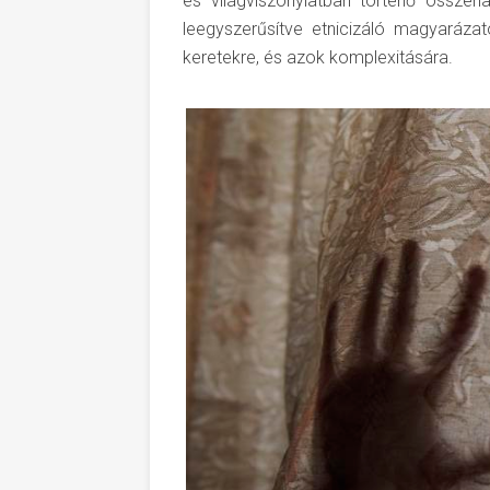
és világviszonylatban történő összeha
leegyszerűsítve etnicizáló magyarázat
keretekre, és azok komplexitására.