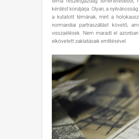
téma részletgazdag ismertetéséből, 
kérdést körüljárja. Olyan, a nyilvánoss
a kutatott témának, mint a holokauszt
normandiai partraszállást követő, am
visszaélések. Nem maradt el azonban 
elkövetett zaklatásaik említésével.