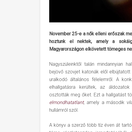
November 25-e a nők elleni erőszak me
hoztunk el nektek, amely a sokáig
Magyarországon elkövetett tömeges nem
Nagyszüleinktől talán mindannyian ha
bejövő szovjet katonák elől elbújtatott
uralkodó általános félelemről. A kon
elhallgatásra kerültek, az áldozat
osztották meg őket. Ezt a hallgatást 
elmondhatatlant
, amely a második vil
hullámról szól.
A könyv a szerző több tíz éven át tart