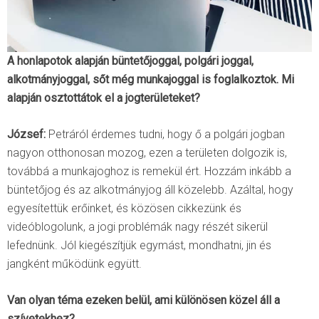
A honlapotok alapján büntetőjoggal, polgári joggal,
alkotmányjoggal, sőt még munkajoggal is foglalkoztok. Mi
alapján osztottátok el a jogterületeket?
József:
Petráról érdemes tudni, hogy ő a polgári jogban
nagyon otthonosan mozog, ezen a területen dolgozik is,
továbbá a munkajoghoz is remekül ért. Hozzám inkább a
büntetőjog és az alkotmányjog áll közelebb. Azáltal, hogy
egyesítettük erőinket, és közösen cikkezünk és
videóblogolunk, a jogi problémák nagy részét sikerül
lefednünk. Jól kiegészítjük egymást, mondhatni, jin és
jangként működünk együtt.
Van olyan téma ezeken belül, ami különösen közel áll a
szívetekhez?