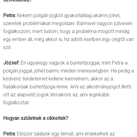
Petra:
Nekem polgári jogból gyakorlatilag akármi jöhet,
szeretek problémákat megoldani. Bármivel nagyon szívesen
foglalkozom, mert tudom, hogy a probléma mögött mindig
egy ember áll, még akkor is, ha adott esetben egy cégről van
szó.
József:
Én ugyanúgy vagyok a büntetőjoggal, mint Petra a
polgári joggal, jöhet bármi, minden mennyiségben. Ha pedig a
kedvenc területemet kellene kiemelnem, akkor az a
fiatalkorúak büntetőjoga lenne. Ami az alkotmányjogot illetti,
ott az alapvető jogok témaköre az, ami leginkább
foglalkoztat.
Hogyan születnek a cikkeitek?
Petra:
Először találunk egy témát, ami érdekelheti az