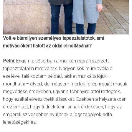
Volt-e bármilyen személyes tapasztalatotok, ami
motivációként hatott az oldal elindításánál?
Petra:
Engem elsősorban a munkám során szerzett
tapasztalataim motiváltak. Nagyon sok munkavállaló
esetével találkoztam például, akiket munkáltatójuk –
mondhatni – átvert, de mégsem mertek fellépni saját maguk
megvédése érdekében, ugyanis többnyire attól rettegtek,
hogy ezáltal elveszíthetik állásukat. Ezekben a helyzetekben
éreztem azt, hogy tudnék tenni annak érdekében, hogy az
emberek szívesebben nyúljanak a jogszabályok adta
lehetőségekhez.