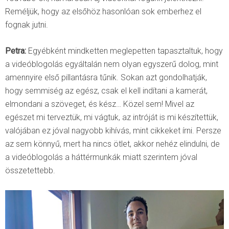
Reméljük, hogy az elsőhöz hasonlóan sok emberhez el
fognak jutni.
Petra:
Egyébként mindketten meglepetten tapasztaltuk, hogy
a videóblogolás egyáltalán nem olyan egyszerű dolog, mint
amennyire első pillantásra tűnik. Sokan azt gondolhatják,
hogy semmiség az egész, csak el kell indítani a kamerát,
elmondani a szöveget, és kész… Közel sem! Mivel az
egészet mi terveztük, mi vágtuk, az intróját is mi készítettük,
valójában ez jóval nagyobb kihívás, mint cikkeket írni. Persze
az sem könnyű, mert ha nincs ötlet, akkor nehéz elindulni, de
a videóblogolás a háttérmunkák miatt szerintem jóval
összetettebb.