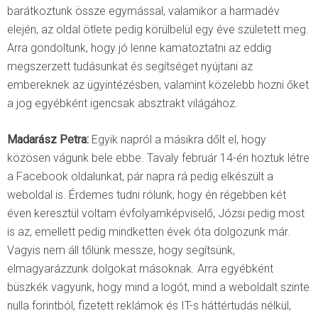
barátkoztunk össze egymással, valamikor a harmadév
elején, az oldal ötlete pedig körülbelül egy éve született meg.
Arra gondoltunk, hogy jó lenne kamatoztatni az eddig
megszerzett tudásunkat és segítséget nyújtani az
embereknek az ügyintézésben, valamint közelebb hozni őket
a jog egyébként igencsak absztrakt világához.
Madarász Petra:
Egyik napról a másikra dőlt el, hogy
közösen vágunk bele ebbe. Tavaly február 14-én hoztuk létre
a Facebook oldalunkat, pár napra rá pedig elkészült a
weboldal is. Érdemes tudni rólunk, hogy én régebben két
éven keresztül voltam évfolyamképviselő, Józsi pedig most
is az, emellett pedig mindketten évek óta dolgozunk már.
Vagyis nem áll tőlünk messze, hogy segítsünk,
elmagyarázzunk dolgokat másoknak. Arra egyébként
büszkék vagyunk, hogy mind a logót, mind a weboldalt szinte
nulla forintból, fizetett reklámok és IT-s háttértudás nélkül,