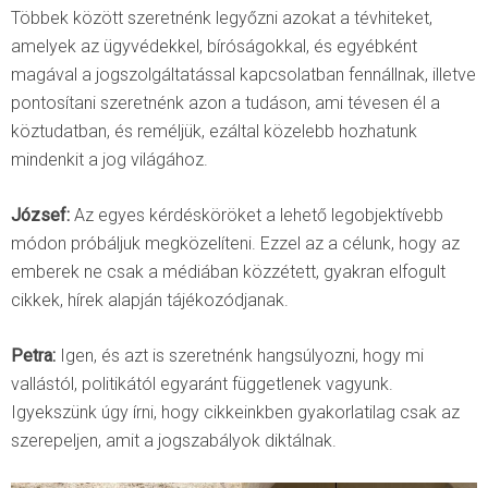
Többek között szeretnénk legyőzni azokat a tévhiteket,
amelyek az ügyvédekkel, bíróságokkal, és egyébként
magával a jogszolgáltatással kapcsolatban fennállnak, illetve
pontosítani szeretnénk azon a tudáson, ami tévesen él a
köztudatban, és reméljük, ezáltal közelebb hozhatunk
mindenkit a jog világához.
József:
Az egyes kérdésköröket a lehető legobjektívebb
módon próbáljuk megközelíteni. Ezzel az a célunk, hogy az
emberek ne csak a médiában közzétett, gyakran elfogult
cikkek, hírek alapján tájékozódjanak.
Petra:
Igen, és azt is szeretnénk hangsúlyozni, hogy mi
vallástól, politikától egyaránt függetlenek vagyunk.
Igyekszünk úgy írni, hogy cikkeinkben gyakorlatilag csak az
szerepeljen, amit a jogszabályok diktálnak.