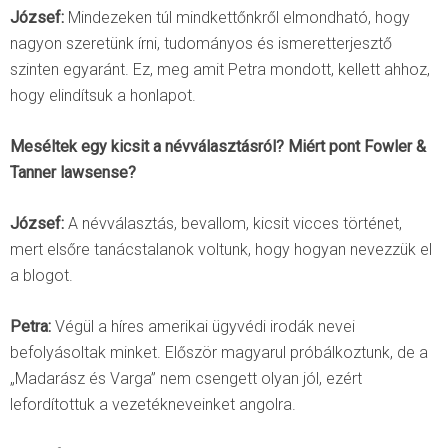
József:
Mindezeken túl mindkettőnkről elmondható, hogy
nagyon szeretünk írni, tudományos és ismeretterjesztő
szinten egyaránt. Ez, meg amit Petra mondott, kellett ahhoz,
hogy elindítsuk a honlapot.
Meséltek egy kicsit a névválasztásról? Miért pont Fowler &
Tanner lawsense?
József:
A névválasztás, bevallom, kicsit vicces történet,
mert elsőre tanácstalanok voltunk, hogy hogyan nevezzük el
a blogot.
Petra:
Végül a híres amerikai ügyvédi irodák nevei
befolyásoltak minket. Először magyarul próbálkoztunk, de a
„Madarász és Varga” nem csengett olyan jól, ezért
lefordítottuk a vezetékneveinket angolra.