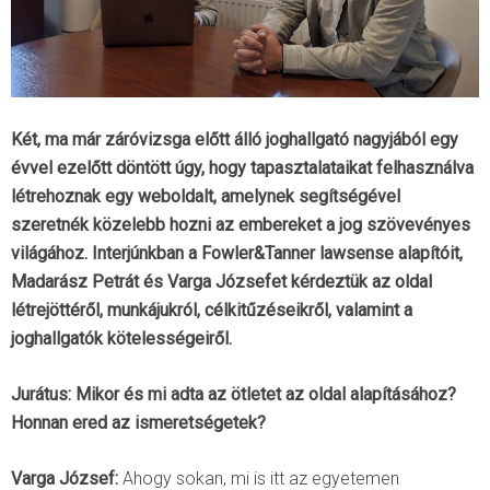
Két, ma már záróvizsga előtt álló joghallgató nagyjából egy
évvel ezelőtt döntött úgy, hogy tapasztalataikat felhasználva
létrehoznak egy weboldalt, amelynek segítségével
szeretnék közelebb hozni az embereket a jog szövevényes
világához. Interjúnkban a Fowler&Tanner lawsense alapítóit,
Madarász Petrát és Varga Józsefet kérdeztük az oldal
létrejöttéről, munkájukról, célkitűzéseikről, valamint a
joghallgatók kötelességeiről.
Jurátus: Mikor és mi adta az ötletet az oldal alapításához?
Honnan ered az ismeretségetek?
Varga József:
Ahogy sokan, mi is itt az egyetemen