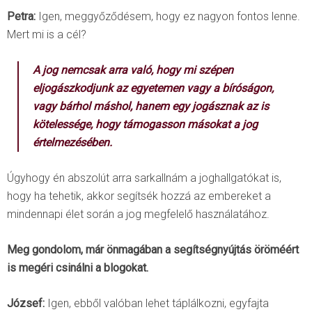
Petra:
Igen, meggyőződésem, hogy ez nagyon fontos lenne.
Mert mi is a cél?
A jog nemcsak arra való, hogy mi szépen
eljogászkodjunk az egyetemen vagy a bíróságon,
vagy bárhol máshol, hanem egy jogásznak az is
kötelessége, hogy támogasson másokat a jog
értelmezésében.
Úgyhogy én abszolút arra sarkallnám a joghallgatókat is,
hogy ha tehetik, akkor segítsék hozzá az embereket a
mindennapi élet során a jog megfelelő használatához.
Meg gondolom, már önmagában a segítségnyújtás öröméért
is megéri csinálni a blogokat.
József:
Igen, ebből valóban lehet táplálkozni, egyfajta