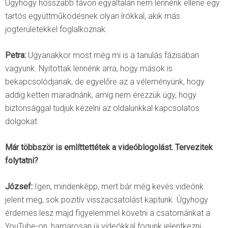
Úgyhogy hosszabb távon egyáltalán nem lennénk ellene egy
tartós együttműködésnek olyan írókkal, akik más
jogterületekkel foglalkoznak.
Petra:
Ugyanakkor most még mi is a tanulás fázisában
vagyunk. Nyitottak lennénk arra, hogy mások is
bekapcsolódjanak, de egyelőre az a véleményünk, hogy
addig ketten maradnánk, amíg nem érezzük úgy, hogy
biztonsággal tudjuk kezelni az oldalunkkal kapcsolatos
dolgokat.
Már többször is említtettétek a videóblogolást. Tervezitek
folytatni?
József:
Igen, mindenképp, mert bár még kevés videónk
jelent meg, sok pozitív visszacsatolást kaptunk. Úgyhogy
érdemes lesz majd figyelemmel követni a csatornánkat a
YouTube-on, hamarosan új videókkal fogunk jelentkezni.