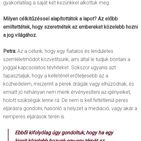
gyakorlatilag a saját két kezünkkel alkottuk meg.
Milyen célkitűzéssel alapítottátok a lapot? Az előbb
említettétek, hogy szeretnétek az embereket közelebb hozni
a jog világához.
Petra:
Az a célunk, hogy egy fiatalos és lendületes
szemléletmódot közvetítsünk, ami által le tudjuk bontani a
joggal kapcsolatos tévhiteket. Sokszor ugyanis azt
tapasztaljuk, hogy a kelleténél erőteljesebb az a
közhiedelem, miszerint a perek drágák vagy elhúzódnak, és
emiatt jó néhányan nem merik érvényesíteni az igényeiket,
holott szükségük lenne rá. De nem is kell feltétlenül peres
eljárásra gondolni, hasonló a helyzet a mediáció, vagy akár a
nemperes eljárások terén is.
Ebből kifolyólag úgy gondoltuk, hogy ha egy
kicsit közelebb hozunk egy-egy témát az