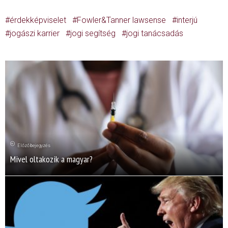
érdekképviselet
Fowler&Tanner lawsense
interjú
jogászi karrier
jogi segítség
jogi tanácsadás
Előző bejegyzés
Mivel oltakozik a magyar?