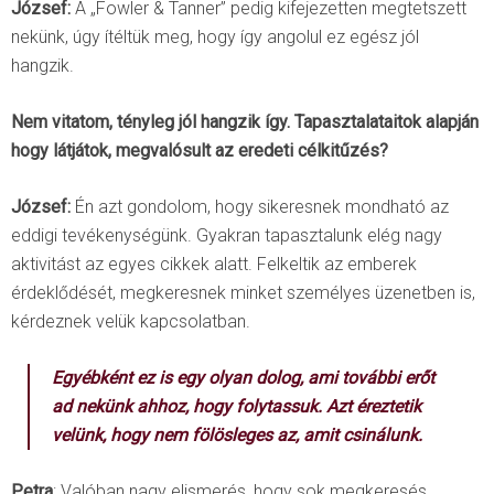
József:
A „Fowler & Tanner” pedig kifejezetten megtetszett
nekünk, úgy ítéltük meg, hogy így angolul ez egész jól
hangzik.
Nem vitatom, tényleg jól hangzik így. Tapasztalataitok alapján
hogy látjátok, megvalósult az eredeti célkitűzés?
József:
Én azt gondolom, hogy sikeresnek mondható az
eddigi tevékenységünk. Gyakran tapasztalunk elég nagy
aktivitást az egyes cikkek alatt. Felkeltik az emberek
érdeklődését, megkeresnek minket személyes üzenetben is,
kérdeznek velük kapcsolatban.
Egyébként ez is egy olyan dolog, ami további erőt
ad nekünk ahhoz, hogy folytassuk. Azt éreztetik
velünk, hogy nem fölösleges az, amit csinálunk.
Petra
: Valóban nagy elismerés, hogy sok megkeresés