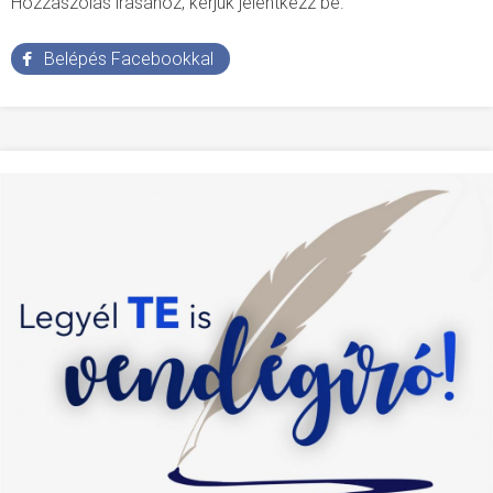
Hozzászólás írásához, kérjük jelentkezz be.
Belépés Facebookkal