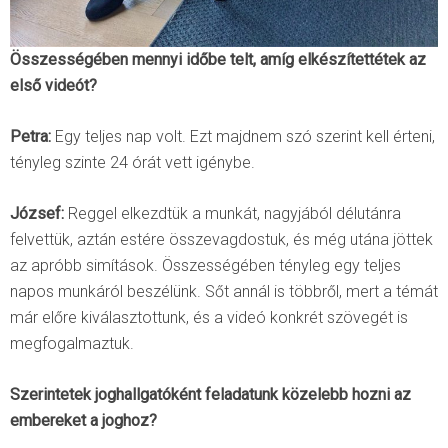
Összességében mennyi időbe telt, amíg elkészítettétek az
első videót?
Petra:
Egy teljes nap volt. Ezt majdnem szó szerint kell érteni,
tényleg szinte 24 órát vett igénybe.
József:
Reggel elkezdtük a munkát, nagyjából délutánra
felvettük, aztán estére összevagdostuk, és még utána jöttek
az apróbb simítások. Összességében tényleg egy teljes
napos munkáról beszélünk. Sőt annál is többről, mert a témát
már előre kiválasztottunk, és a videó konkrét szövegét is
megfogalmaztuk.
Szerintetek joghallgatóként feladatunk közelebb hozni az
embereket a joghoz?