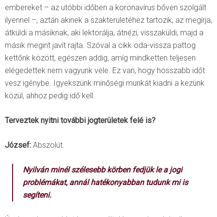
embereket – az utóbbi időben a koronavírus bőven szolgált
ilyennel –, aztán akinek a szakterületéhez tartozik, az megírja,
átküldi a másiknak, aki lektorálja, átnézi, visszaküldi, majd a
másik megint javít rajta. Szóval a cikk oda-vissza pattog
kettőnk között, egészen addig, amíg mindketten teljesen
elégedettek nem vagyunk vele. Ez van, hogy hosszabb időt
vesz igénybe. Igyekszünk minőségi munkát kiadni a kezünk
közül, ahhoz pedig idő kell.
Terveztek nyitni további jogterületek felé is?
József:
Abszolút.
Nyilván minél szélesebb körben fedjük le a jogi
problémákat, annál hatékonyabban tudunk mi is
segíteni.