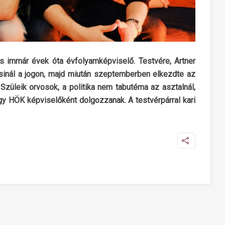
s immár évek óta évfolyamképviselő. Testvére, Artner
csinál a jogon, majd miután szeptemberben elkezdte az
 Szüleik orvosok, a politika nem tabutéma az asztalnál,
gy HÖK képviselőként dolgozzanak. A testvérpárral kari