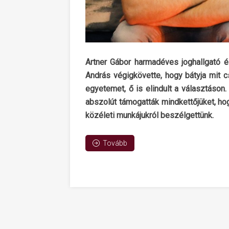
Artner Gábor harmadéves joghallgató é
András végigkövette, hogy bátyja mit 
egyetemet, ő is elindult a választáson.
abszolút támogatták mindkettőjüket, ho
közéleti munkájukról beszélgettünk.
Tovább