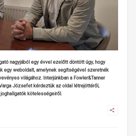
lgató nagyjából egy évvel ezelőtt döntött úgy, hogy
nak egy weboldalt, amelynek segítségével szeretnék
evényes világához. Interjúnkban a Fowler&Tanner
arga Józsefet kérdeztük az oldal létrejöttéről,
 joghallgatók kötelességeiről.