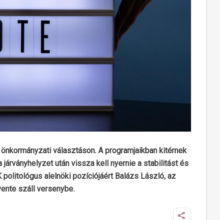
tói önkormányzati választáson. A programjaikban kitérnek
 járványhelyzet után vissza kell nyernie a stabilitást és
K politológus alelnöki pozíciójáért Balázs László, az
vente száll versenybe.