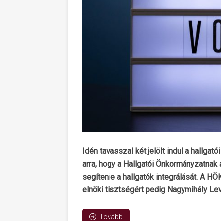
Idén tavasszal két jelölt indul a hallga
arra, hogy a Hallgatói Önkormányzatnak a
segítenie a hallgatók integrálását. A HÖ
elnöki tisztségért pedig Nagymihály Le
Tovább