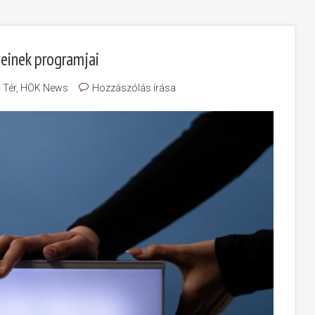
jeinek programjai
 Tér
,
HÖK News
Hozzászólás írása