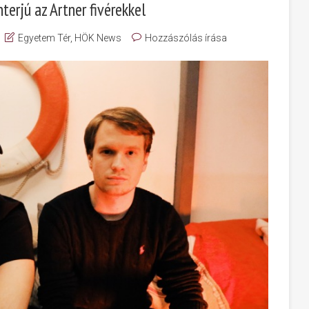
terjú az Artner fivérekkel
Egyetem Tér
,
HÖK News
Hozzászólás írása