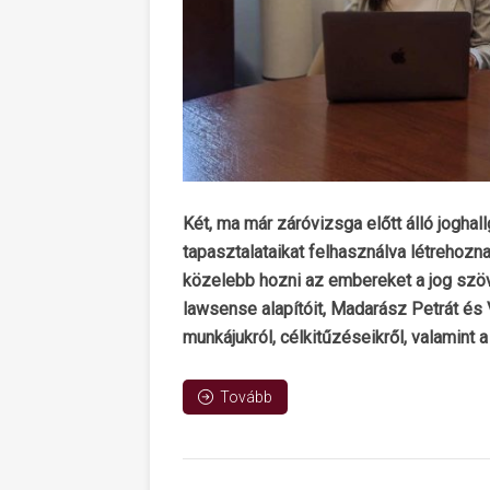
Két, ma már záróvizsga előtt álló joghal
tapasztalataikat felhasználva létrehoz
közelebb hozni az embereket a jog szöv
lawsense alapítóit, Madarász Petrát és V
munkájukról, célkitűzéseikről, valamint a
Tovább