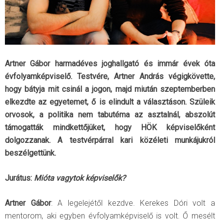
Artner Gábor harmadéves joghallgató és immár évek óta
évfolyamképviselő. Testvére, Artner András végigkövette,
hogy bátyja mit csinál a jogon, majd miután szeptemberben
elkezdte az egyetemet, ő is elindult a választáson. Szüleik
orvosok, a politika nem tabutéma az asztalnál, abszolút
támogatták mindkettőjüket, hogy HÖK képviselőként
dolgozzanak. A testvérpárral kari közéleti munkájukról
beszélgettünk.
Jurátus:
Mióta vagytok képviselők?
Artner Gábor
: A legelejétől kezdve. Kerekes Dóri volt a
mentorom, aki egyben évfolyamképviselő is volt. Ő mesélt