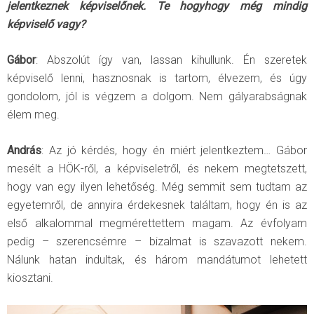
jelentkeznek képviselőnek. Te hogyhogy még mindig
képviselő vagy?
Gábor
: Abszolút így van, lassan kihullunk. Én szeretek
képviselő lenni, hasznosnak is tartom, élvezem, és úgy
gondolom, jól is végzem a dolgom. Nem gályarabságnak
élem meg.
András
: Az jó kérdés, hogy én miért jelentkeztem… Gábor
mesélt a HÖK-ről, a képviseletről, és nekem megtetszett,
hogy van egy ilyen lehetőség. Még semmit sem tudtam az
egyetemről, de annyira érdekesnek találtam, hogy én is az
első alkalommal megmérettettem magam. Az évfolyam
pedig – szerencsémre – bizalmat is szavazott nekem.
Nálunk hatan indultak, és három mandátumot lehetett
kiosztani.