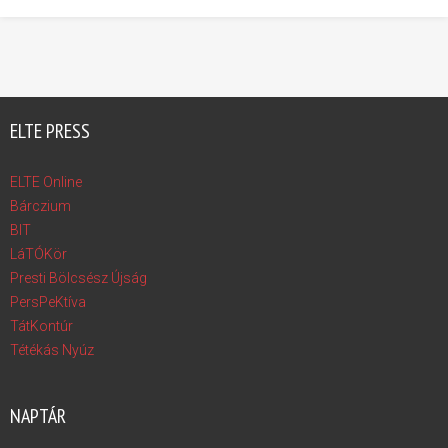
ELTE PRESS
ELTE Online
Bárczium
BIT
LáTÓKör
Presti Bölcsész Újság
PersPeKtíva
TátKontúr
Tétékás Nyúz
NAPTÁR