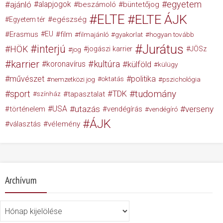
egyetem
ajánló
alapjogok
beszámoló
büntetőjog
ELTE
ELTE ÁJK
egészség
Egyetem tér
Erasmus
EU
film
filmajánló
gyakorlat
hogyan tovább
Jurátus
interjú
HÖK
jogászi karrier
JÖSz
jog
karrier
kultúra
koronavírus
külföld
külügy
művészet
politika
nemzetközi jog
oktatás
pszichológia
tudomány
sport
TDK
tapasztalat
színház
USA
utazás
verseny
történelem
vendégírás
vendégíró
ÁJK
választás
vélemény
Archívum
Archívum