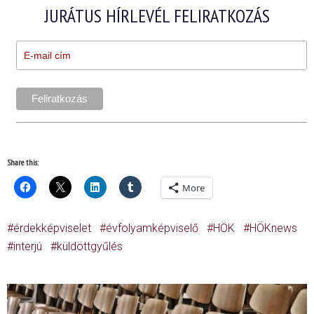
JURÁTUS HÍRLEVÉL FELIRATKOZÁS
Share this:
More
érdekképviselet
évfolyamképviselő
HÖK
HÖKnews
interjú
küldöttgyűlés