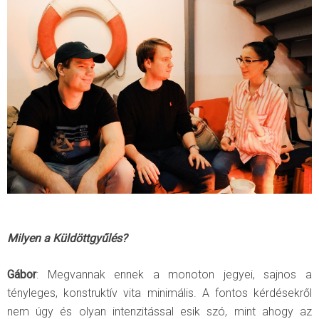
Milyen a Küldöttgyűlés?
Gábor
: Megvannak ennek a monoton jegyei, sajnos a
tényleges, konstruktív vita minimális. A fontos kérdésekről
nem úgy és olyan intenzitással esik szó, mint ahogy az