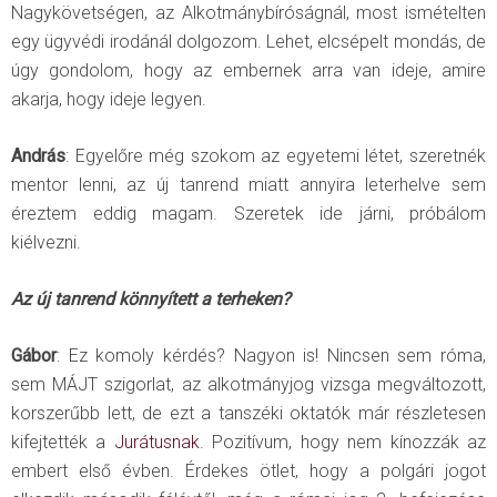
Nagykövetségen, az Alkotmánybíróságnál, most ismételten
egy ügyvédi irodánál dolgozom. Lehet, elcsépelt mondás, de
úgy gondolom, hogy az embernek arra van ideje, amire
akarja, hogy ideje legyen.
András
: Egyelőre még szokom az egyetemi létet, szeretnék
mentor lenni, az új tanrend miatt annyira leterhelve sem
éreztem eddig magam. Szeretek ide járni, próbálom
kiélvezni.
Az új tanrend könnyített a terheken?
Gábor
: Ez komoly kérdés? Nagyon is! Nincsen sem róma,
sem MÁJT szigorlat, az alkotmányjog vizsga megváltozott,
korszerűbb lett, de ezt a tanszéki oktatók már részletesen
kifejtették a
Jurátusnak
. Pozitívum, hogy nem kínozzák az
embert első évben. Érdekes ötlet, hogy a polgári jogot