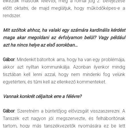
elkezdik második félévtől, még a római jog 2. befejezése
előtt oktatni, de majd meglátjuk, hogy működőképes-e a
rendszer.
Mit szóltok ahhoz, ha valaki egy számára kardinális kérdést
maga akar megoldani az évfolyamon belül? Vagy például
azt ha nincs helye az első sorokban…
Gábor
: Mindenkit bátorítok arra, hogy ha van egy problémája,
akkor azt nyíltan kommunikálja. Azonban ilyenkor mindig
tisztában kell lenni azzal, hogy nem mindenki fog velünk
egyetérteni, és tűrni kell az ellenkező kommenteket.
Vannak konkrét céljaitok erre a félévre?
Gábor
: Szeretném a büntetőjog elővizsgát visszaszerezni. A
Tanszék ezt nagyon jól megszervezte, és felháborítónak
tartom, hogy más tanszékvezetők nyomására ez be lett