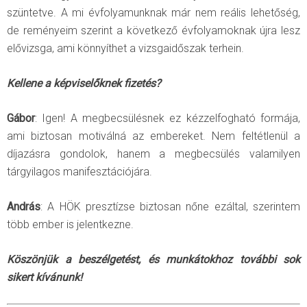
szüntetve. A mi évfolyamunknak már nem reális lehetőség,
de reményeim szerint a következő évfolyamoknak újra lesz
elővizsga, ami könnyíthet a vizsgaidőszak terhein.
Kellene a képviselőknek fizetés?
Gábor
: Igen! A megbecsülésnek ez kézzelfogható formája,
ami biztosan motiválná az embereket. Nem feltétlenül a
díjazásra gondolok, hanem a megbecsülés valamilyen
tárgyilagos manifesztációjára.
András
: A HÖK presztízse biztosan nőne ezáltal, szerintem
több ember is jelentkezne.
Köszönjük a beszélgetést, és munkátokhoz további sok
sikert kívánunk!