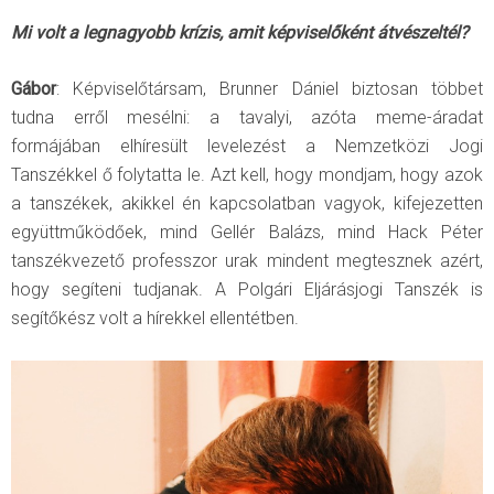
Mi volt a legnagyobb krízis, amit képviselőként átvészeltél?
Gábor
: Képviselőtársam, Brunner Dániel biztosan többet
tudna erről mesélni: a tavalyi, azóta meme-áradat
formájában elhíresült levelezést a Nemzetközi Jogi
Tanszékkel ő folytatta le. Azt kell, hogy mondjam, hogy azok
a tanszékek, akikkel én kapcsolatban vagyok, kifejezetten
együttműködőek, mind Gellér Balázs, mind Hack Péter
tanszékvezető professzor urak mindent megtesznek azért,
hogy segíteni tudjanak. A Polgári Eljárásjogi Tanszék is
segítőkész volt a hírekkel ellentétben.