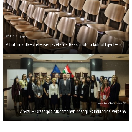
Előző bejegyzés
A határozatképtelenség szélén – Beszámoló a küldöttgyűlésről
Következő bejegyzés
Ab§zi – Országos Alkotmánybírósági Szimulációs Verseny