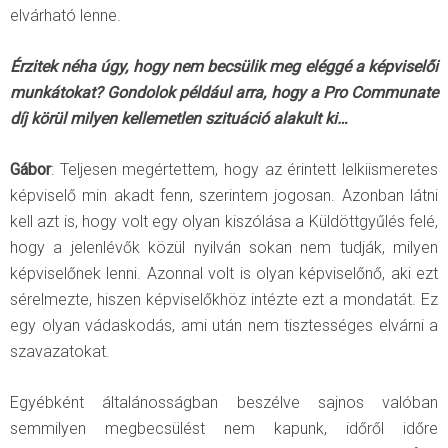
elvárható lenne.
Érzitek néha úgy, hogy nem becsülik meg eléggé a képviselői
munkátokat? Gondolok például arra, hogy a Pro Communate
díj körül milyen kellemetlen szituáció alakult ki…
Gábor
: Teljesen megértettem, hogy az érintett lelkiismeretes
képviselő min akadt fenn, szerintem jogosan. Azonban látni
kell azt is, hogy volt egy olyan kiszólása a Küldöttgyűlés felé,
hogy a jelenlévők közül nyilván sokan nem tudják, milyen
képviselőnek lenni. Azonnal volt is olyan képviselőnő, aki ezt
sérelmezte, hiszen képviselőkhöz intézte ezt a mondatát. Ez
egy olyan vádaskodás, ami után nem tisztességes elvárni a
szavazatokat.
Egyébként általánosságban beszélve sajnos valóban
semmilyen megbecsülést nem kapunk, időről időre