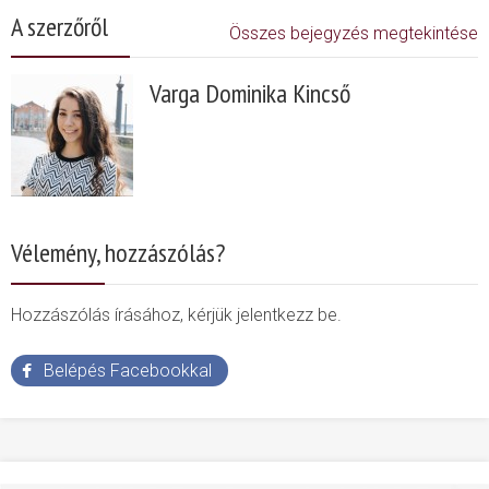
A szerzőről
Összes bejegyzés megtekintése
Varga Dominika Kincső
Vélemény, hozzászólás?
Hozzászólás írásához, kérjük jelentkezz be.
Belépés Facebookkal