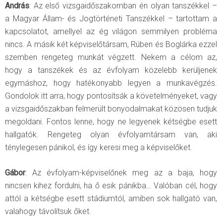
András
: Az első vizsgaidőszakomban én olyan tanszékkel –
a Magyar Állam- és Jogtörténeti Tanszékkel – tartottam a
kapcsolatot, amellyel az ég világon semmilyen probléma
nincs. A másik két képviselőtársam, Rúben és Boglárka ezzel
szemben rengeteg munkát végzett. Nekem a célom az,
hogy a tanszékek és az évfolyam közelebb kerüljenek
egymáshoz, hogy hatékonyabb legyen a munkavégzés.
Gondolok itt arra, hogy pontosítsák a követelményeket, vagy
a vizsgaidőszakban felmerült bonyodalmakat közösen tudjuk
megoldani. Fontos lenne, hogy ne legyenek kétségbe esett
hallgatók. Rengeteg olyan évfolyamtársam van, aki
ténylegesen pánikol, és így keresi meg a képviselőket.
Gábor
: Az évfolyam-képviselőnek meg az a baja, hogy
nincsen kihez fordulni, ha ő esik pánikba… Valóban cél, hogy
attól a kétségbe esett stádiumtól, amiben sok hallgató van,
valahogy távolítsuk őket.