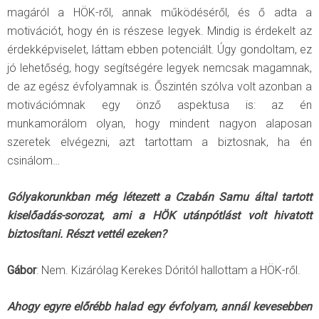
magáról a HÖK-ről, annak működéséről, és ő adta a
motivációt, hogy én is részese legyek. Mindig is érdekelt az
érdekképviselet, láttam ebben potenciált. Úgy gondoltam, ez
jó lehetőség, hogy segítségére legyek nemcsak magamnak,
de az egész évfolyamnak is. Őszintén szólva volt azonban a
motivációmnak egy önző aspektusa is: az én
munkamorálom olyan, hogy mindent nagyon alaposan
szeretek elvégezni, azt tartottam a biztosnak, ha én
csinálom…
Gólyakorunkban még létezett a Czabán Samu által tartott
kiselőadás-sorozat, ami a HÖK utánpótlást volt hivatott
biztosítani. Részt vettél ezeken?
Gábor
: Nem. Kizárólag Kerekes Dóritól hallottam a HÖK-ről.
Ahogy egyre előrébb halad egy évfolyam, annál kevesebben