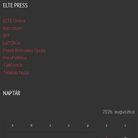
ELTE PRESS
ELTE Online
Bárczium
BIT
LáTÓKör
Presti Bölcsész Újság
PersPeKtíva
TátKontúr
Tétékás Nyúz
NAPTÁR
2026. augusztus
h
K
s
c
p
s
v