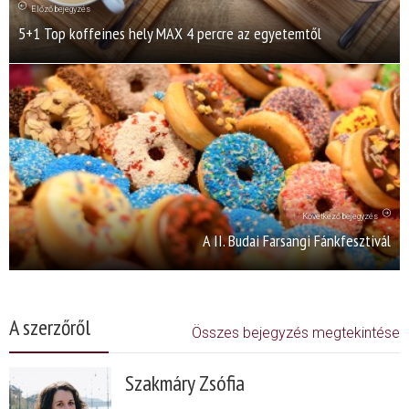
Előző bejegyzés
5+1 Top koffeines hely MAX 4 percre az egyetemtől
Következő bejegyzés
A II. Budai Farsangi Fánkfesztivál
A szerzőről
Összes bejegyzés megtekintése
Szakmáry Zsófia