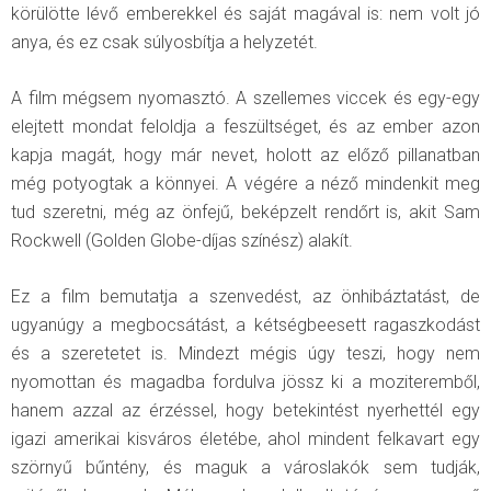
körülötte lévő emberekkel és saját magával is: nem volt jó
anya, és ez csak súlyosbítja a helyzetét.
A film mégsem nyomasztó. A szellemes viccek és egy-egy
elejtett mondat feloldja a feszültséget, és az ember azon
kapja magát, hogy már nevet, holott az előző pillanatban
még potyogtak a könnyei. A végére a néző mindenkit meg
tud szeretni, még az önfejű, beképzelt rendőrt is, akit Sam
Rockwell (Golden Globe-díjas színész) alakít.
Ez a film bemutatja a szenvedést, az önhibáztatást, de
ugyanúgy a megbocsátást, a kétségbeesett ragaszkodást
és a szeretetet is. Mindezt mégis úgy teszi, hogy nem
nyomottan és magadba fordulva jössz ki a moziteremből,
hanem azzal az érzéssel, hogy betekintést nyerhettél egy
igazi amerikai kisváros életébe, ahol mindent felkavart egy
szörnyű bűntény, és maguk a városlakók sem tudják,