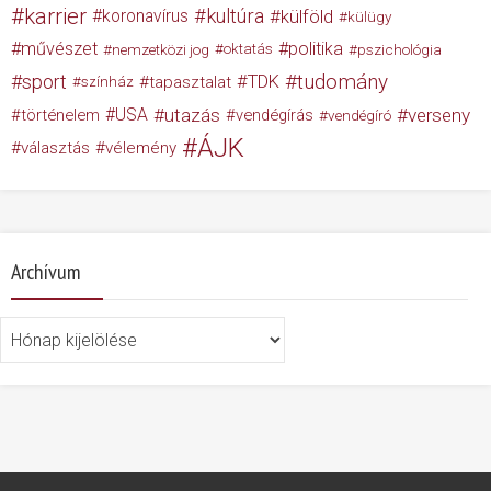
karrier
kultúra
koronavírus
külföld
külügy
művészet
politika
nemzetközi jog
oktatás
pszichológia
tudomány
sport
TDK
tapasztalat
színház
USA
utazás
verseny
történelem
vendégírás
vendégíró
ÁJK
választás
vélemény
Archívum
Archívum