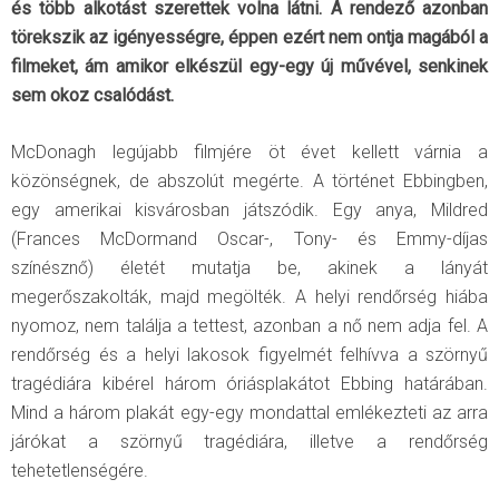
és több alkotást szerettek volna látni. A rendező azonban
törekszik az igényességre, éppen ezért nem ontja magából a
filmeket, ám amikor elkészül egy-egy új művével, senkinek
sem okoz csalódást.
McDonagh legújabb filmjére öt évet kellett várnia a
közönségnek, de abszolút megérte. A történet Ebbingben,
egy amerikai kisvárosban játszódik. Egy anya, Mildred
(Frances McDormand Oscar-, Tony- és Emmy-díjas
színésznő) életét mutatja be, akinek a lányát
megerőszakolták, majd megölték. A helyi rendőrség hiába
nyomoz, nem találja a tettest, azonban a nő nem adja fel. A
rendőrség és a helyi lakosok figyelmét felhívva a szörnyű
tragédiára kibérel három óriásplakátot Ebbing határában.
Mind a három plakát egy-egy mondattal emlékezteti az arra
járókat a szörnyű tragédiára, illetve a rendőrség
tehetetlenségére.