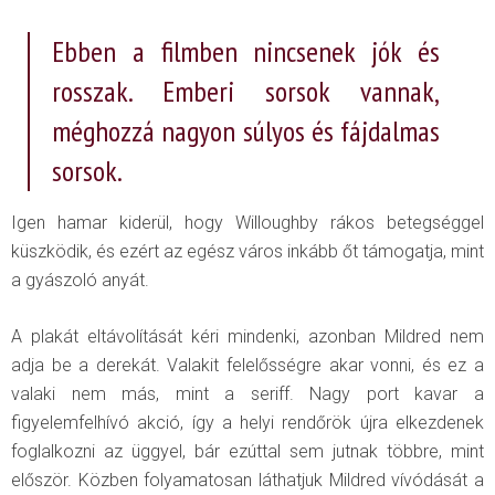
Ebben a filmben nincsenek jók és
rosszak. Emberi sorsok vannak,
méghozzá nagyon súlyos és fájdalmas
sorsok.
Igen hamar kiderül, hogy Willoughby rákos betegséggel
küszködik, és ezért az egész város inkább őt támogatja, mint
a gyászoló anyát.
A plakát eltávolítását kéri mindenki, azonban Mildred nem
adja be a derekát. Valakit felelősségre akar vonni, és ez a
valaki nem más, mint a seriff. Nagy port kavar a
figyelemfelhívó akció, így a helyi rendőrök újra elkezdenek
foglalkozni az üggyel, bár ezúttal sem jutnak többre, mint
először. Közben folyamatosan láthatjuk Mildred vívódását a