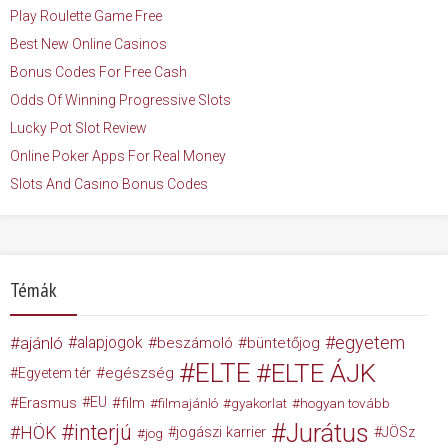
Play Roulette Game Free
Best New Online Casinos
Bonus Codes For Free Cash
Odds Of Winning Progressive Slots
Lucky Pot Slot Review
Online Poker Apps For Real Money
Slots And Casino Bonus Codes
Témák
egyetem
ajánló
alapjogok
beszámoló
büntetőjog
ELTE
ELTE ÁJK
egészség
Egyetem tér
Erasmus
EU
film
filmajánló
gyakorlat
hogyan tovább
Jurátus
interjú
HÖK
jogászi karrier
JÖSz
jog