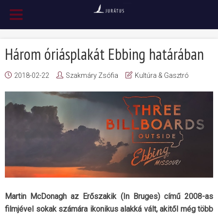
Három óriásplakát Ebbing határában
2018-02-22
Szakmáry Zsófia
Kultúra & Gasztró
Martin McDonagh az Erőszakik (In Bruges) című 2008-as
filmjével sokak számára ikonikus alakká vált, akitől még több