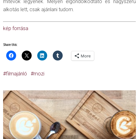
mitévők legyenek. Mélyen elgondolkodtató és nagyszerű
alkotás lett, csak ajánlani tudom.
kép forrása
Share this:
More
filmajánló
mozi