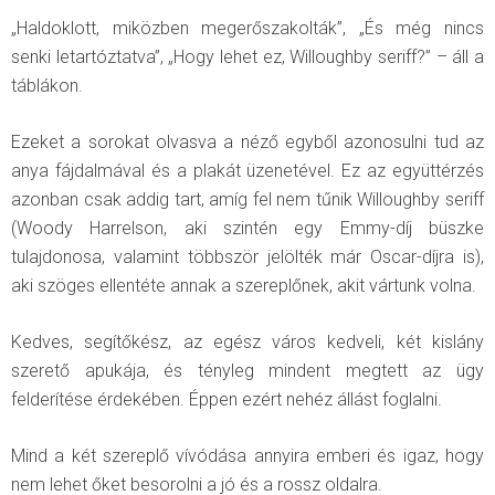
„Haldoklott, miközben megerőszakolták”, „És még nincs
senki letartóztatva”, „Hogy lehet ez, Willoughby seriff?” – áll a
táblákon.
Ezeket a sorokat olvasva a néző egyből azonosulni tud az
anya fájdalmával és a plakát üzenetével. Ez az együttérzés
azonban csak addig tart, amíg fel nem tűnik Willoughby seriff
(Woody Harrelson, aki szintén egy Emmy-díj büszke
tulajdonosa, valamint többször jelölték már Oscar-díjra is),
aki szöges ellentéte annak a szereplőnek, akit vártunk volna.
Kedves, segítőkész, az egész város kedveli, két kislány
szerető apukája, és tényleg mindent megtett az ügy
felderítése érdekében. Éppen ezért nehéz állást foglalni.
Mind a két szereplő vívódása annyira emberi és igaz, hogy
nem lehet őket besorolni a jó és a rossz oldalra.