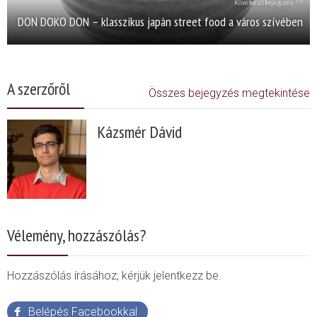
Következő bejegyzés
DON DOKO DON – klasszikus japán street food a város szívében
A szerzőről
Összes bejegyzés megtekintése
Kázsmér Dávid
Vélemény, hozzászólás?
Hozzászólás írásához, kérjük jelentkezz be.
Belépés Facebookkal