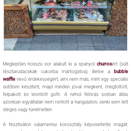
Meglepően hosszú sor alakult ki a spanyol
churros
ért (sült
tésztarudacskák cukorba mártogatva), illetve a
bubble
waffle
nevű érdekességért, ami nem más, mint egy speciális
sütőben készített, majd minden jóval megkent, megtöltött,
felpakolt és leöntött gofri. A néhol félórás sorban állás
azonban egyáltalán nem rontott a hangulaton, senki sem lett
ideges vagy türelmetlen.
A fesztiválon valamennyi korosztály képviseltette magát: