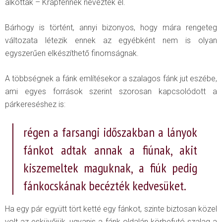
alkottak – Krapfennek nevezték el.
Bárhogy is történt, annyi bizonyos, hogy mára rengeteg
változata létezik ennek az egyébként nem is olyan
egyszerűen elkészíthető finomságnak.
A többségnek a fánk említésekor a szalagos fánk jut eszébe,
ami egyes források szerint szorosan kapcsolódott a
párkereséshez is:
régen a farsangi időszakban a lányok
fánkot adtak annak a fiúnak, akit
kiszemeltek maguknak, a fiúk pedig
fánkocskának becézték kedvesüket.
Ha egy pár együtt tört ketté egy fánkot, szinte biztosan közel
volt az esküvőjük, ugyanis a fánk oldalán körbefutó szalag a