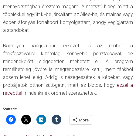
mennyországban éreztem magam. A metsző hideg miatt a
többiekkel együtt ki-be járkáltam az Allee-ba, és málnás vagy
éppen áfonyás forraltbort kortyolgattam, ahogy végigjártam
a standokat.
Bármilyen hangulatban érkezett is az ember, a
fánkfesztiválról kizárólag könnyebb pénztárcával, de
mindenekelőtt elégedetten mehetett el. A program
remélhetőleg jövőre is megrendezésre kerül, mert fánkból
sosem lehet elég. Addig is nézegessétek a képeket, vagy
próbáljatok otthon sütögetni, mert az biztos, hogy
ezzel a
recepttel
mindenkinek örömet szerezhettek.
Share this:
More