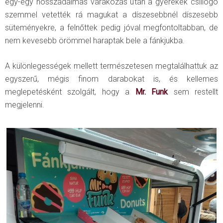
egy-egy hosszadalmas várakozás után a gyerekek csillogó
szemmel vetették rá magukat a díszesebbnél díszesebb
süteményekre, a felnőttek pedig jóval megfontoltabban, de
nem kevesebb örömmel haraptak bele a fánkjukba.
A különlegességek mellett természetesen megtalálhattuk az
egyszerű, mégis finom darabokat is, és kellemes
meglepetésként szolgált, hogy a
Mr. Funk
sem restellt
megjelenni.