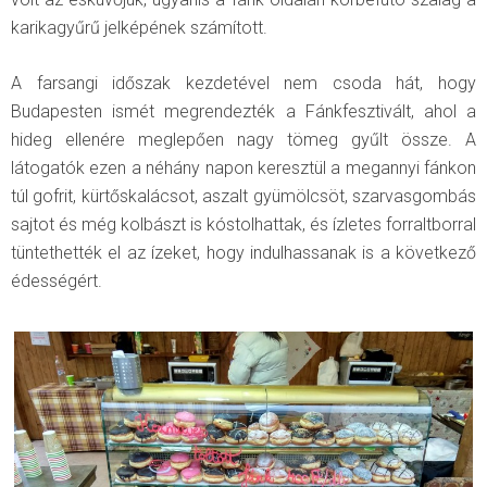
karikagyűrű jelképének számított.
A farsangi időszak kezdetével nem csoda hát, hogy
Budapesten ismét megrendezték a Fánkfesztivált, ahol a
hideg ellenére meglepően nagy tömeg gyűlt össze. A
látogatók ezen a néhány napon keresztül a megannyi fánkon
túl gofrit, kürtőskalácsot, aszalt gyümölcsöt, szarvasgombás
sajtot és még kolbászt is kóstolhattak, és ízletes forraltborral
tüntethették el az ízeket, hogy indulhassanak is a következő
édességért.