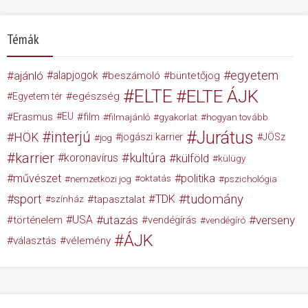
Témák
egyetem
ajánló
alapjogok
beszámoló
büntetőjog
ELTE
ELTE ÁJK
egészség
Egyetem tér
Erasmus
EU
film
filmajánló
gyakorlat
hogyan tovább
Jurátus
interjú
HÖK
jogászi karrier
JÖSz
jog
karrier
kultúra
koronavírus
külföld
külügy
művészet
politika
nemzetközi jog
oktatás
pszichológia
tudomány
sport
TDK
tapasztalat
színház
USA
utazás
verseny
történelem
vendégírás
vendégíró
ÁJK
választás
vélemény