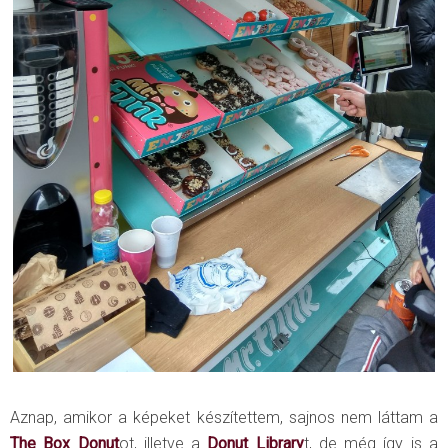
Aznap, amikor a képeket készítettem, sajnos nem láttam a
The Box Donut
ot, illetve a
Donut Library
t, de még így is a