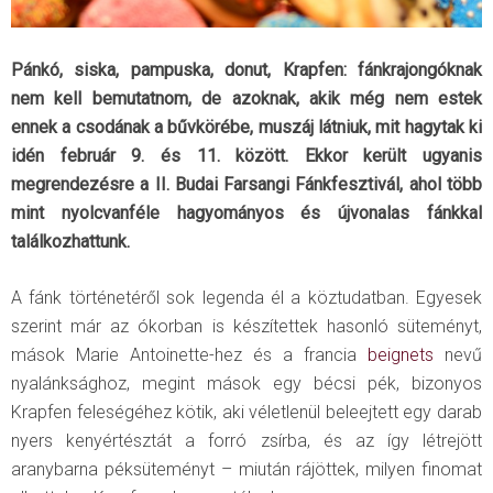
Pánkó, siska, pampuska, donut, Krapfen: fánkrajongóknak
nem kell bemutatnom, de azoknak, akik még nem estek
ennek a csodának a bűvkörébe, muszáj látniuk, mit hagytak ki
idén február 9. és 11. között. Ekkor került ugyanis
megrendezésre a II. Budai Farsangi Fánkfesztivál, ahol több
mint nyolcvanféle hagyományos és újvonalas fánkkal
találkozhattunk.
A fánk történetéről sok legenda él a köztudatban. Egyesek
szerint már az ókorban is készítettek hasonló süteményt,
mások Marie Antoinette-hez és a francia
beignets
nevű
nyalánksághoz, megint mások egy bécsi pék, bizonyos
Krapfen feleségéhez kötik, aki véletlenül beleejtett egy darab
nyers kenyértésztát a forró zsírba, és az így létrejött
aranybarna péksüteményt – miután rájöttek, milyen finomat