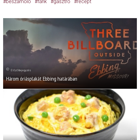
beszámoló
fánk
gasztró
recept
Előző bejegyzés
Három óriásplakát Ebbing határában