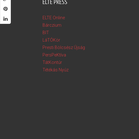
ELTE PRESS
ELTE Online
Bárczium
BIT
LáTÓKör
Presti Bölcsész Újság
PersPeKtíva
TátKontúr
Tétékás Nyúz