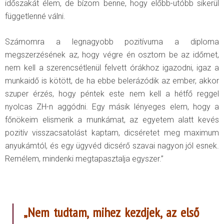
időszakát élem, de bízom benne, hogy előbb-utóbb sikerül
függetlenné válni.
Számomra a legnagyobb pozitívuma a diploma
megszerzésének az, hogy végre én osztom be az időmet,
nem kell a szerencsétlenül felvett órákhoz igazodni, igaz a
munkaidő is kötött, de ha ebbe belerázódik az ember, akkor
szuper érzés, hogy péntek este nem kell a hétfő reggel
nyolcas ZH-n aggódni. Egy másik lényeges elem, hogy a
főnökeim elismerik a munkámat, az egyetem alatt kevés
pozitív visszacsatolást kaptam, dicséretet meg maximum
anyukámtól, és egy ügyvéd dicsérő szavai nagyon jól esnek.
Remélem, mindenki megtapasztalja egyszer.”
„Nem tudtam, mihez kezdjek, az első