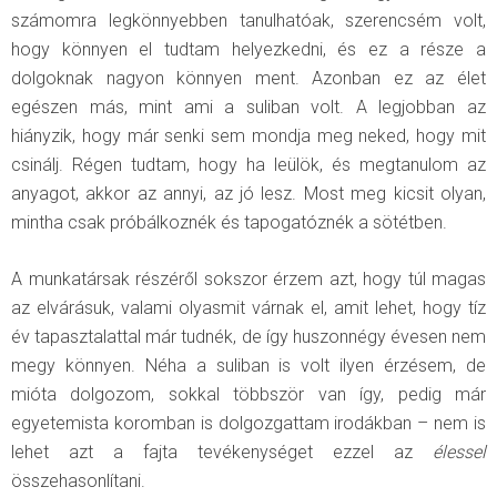
számomra legkönnyebben tanulhatóak, szerencsém volt,
hogy könnyen el tudtam helyezkedni, és ez a része a
dolgoknak nagyon könnyen ment. Azonban ez az élet
egészen más, mint ami a suliban volt. A legjobban az
hiányzik, hogy már senki sem mondja meg neked, hogy mit
csinálj. Régen tudtam, hogy ha leülök, és megtanulom az
anyagot, akkor az annyi, az jó lesz. Most meg kicsit olyan,
mintha csak próbálkoznék és tapogatóznék a sötétben.
A munkatársak részéről sokszor érzem azt, hogy túl magas
az elvárásuk, valami olyasmit várnak el, amit lehet, hogy tíz
év tapasztalattal már tudnék, de így huszonnégy évesen nem
megy könnyen. Néha a suliban is volt ilyen érzésem, de
mióta dolgozom, sokkal többször van így, pedig már
egyetemista koromban is dolgozgattam irodákban – nem is
lehet azt a fajta tevékenységet ezzel az
élessel
összehasonlítani.