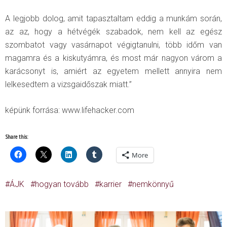
A legjobb dolog, amit tapasztaltam eddig a munkám során,
az az, hogy a hétvégék szabadok, nem kell az egész
szombatot vagy vasárnapot végigtanulni, több időm van
magamra és a kiskutyámra, és most már nagyon várom a
karácsonyt is, amiért az egyetem mellett annyira nem
lelkesedtem a vizsgaidőszak miatt.”
képünk forrása: www.lifehacker.com
Share this:
More
ÁJK
hogyan tovább
karrier
nemkönnyű