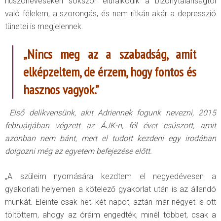
huszonéveseken sokszor eluralkodik a bizonytalanságtól
való félelem, a szorongás, és nem ritkán akár a depresszió
tünetei is megjelennek.
„Nincs meg az a szabadság, amit
elképzeltem, de érzem, hogy fontos és
hasznos vagyok.”
Első delikvensünk, akit Adriennek fogunk nevezni, 2015
februárjában végzett az ÁJK-n, fél évet csúszott, amit
azonban nem bánt, mert el tudott kezdeni egy irodában
dolgozni még az egyetem befejezése előtt.
„A szüleim nyomására kezdtem el negyedévesen a
gyakorlati helyemen a kötelező gyakorlat után is az állandó
munkát. Eleinte csak heti két napot, aztán már négyet is ott
töltöttem, ahogy az óráim engedték, minél többet, csak a