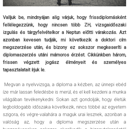
Valljuk be, mindnyájan alig várjuk, hogy frissdiplomásként
fellélegezzünk, hogy nincsen több ZH, vizsgaidőszaki
izgulás és tárgyfelvételkor a Neptun előtti várakozás. Azt
azonban kevesen tudják, mi következik a doktori cím
megszerzése után, és bizony ez sokszor megkeseríti a
diplomaszerzés utáni mámoros érzést. Cikkünkben három,
frissen végzett jogász élményeit és személyes
tapasztalatait írjuk le.
Megvan a nyelvvizsga, a diploma a kézben, az ünnepi ebéd
íze már lassan feledésbe is merül, és el kell kezdeni a munka
világában tevékenykedni. Sokan azt gondolják, hogy életük
legboldogabb időszaka következik, nincs többé az egyetem
szigora, és végre-valahára a maguk urai lesznek, azonban a
valóság az, hogy a diploma megszerzése után a