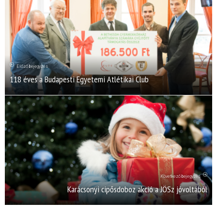
Előző bejegyzés
118 éves a Budapesti Egyetemi Atlétikai Club
Következő bejegyzés
Karácsonyi cipősdoboz akció a JÖSz jóvoltából