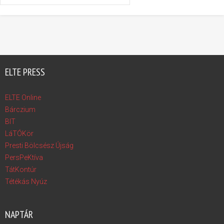
ELTE PRESS
ELTE Online
Bárczium
BIT
LáTÓKör
Presti Bölcsész Újság
PersPeKtíva
TátKontúr
Tétékás Nyúz
NAPTÁR