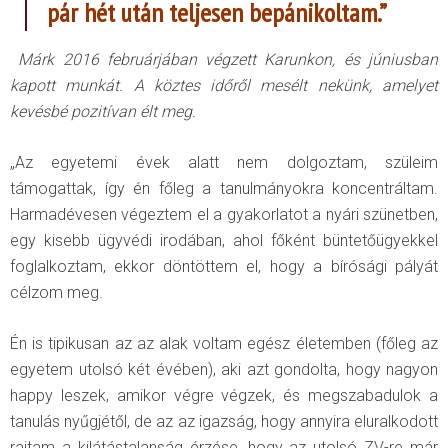
pár hét után teljesen bepánikoltam.”
Márk 2016 februárjában végzett Karunkon, és júniusban
kapott munkát. A köztes időről mesélt nekünk, amelyet
kevésbé pozitívan élt meg.
„Az egyetemi évek alatt nem dolgoztam, szüleim
támogattak, így én főleg a tanulmányokra koncentráltam.
Harmadévesen végeztem el a gyakorlatot a nyári szünetben,
egy kisebb ügyvédi irodában, ahol főként büntetőügyekkel
foglalkoztam, ekkor döntöttem el, hogy a bírósági pályát
célzom meg.
Én is tipikusan az az alak voltam egész életemben (főleg az
egyetem utolsó két évében), aki azt gondolta, hogy nagyon
happy leszek, amikor végre végzek, és megszabadulok a
tanulás nyűgjétől, de az az igazság, hogy annyira eluralkodott
rajtam a kilátástalanság érzése, hogy az utolsó ZV-re már