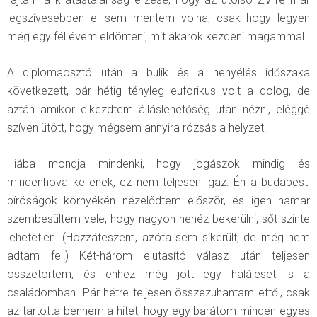
legszívesebben el sem mentem volna, csak hogy legyen
még egy fél évem eldönteni, mit akarok kezdeni magammal.
A diplomaosztó után a bulik és a henyélés időszaka
következett, pár hétig tényleg euforikus volt a dolog, de
aztán amikor elkezdtem álláslehetőség után nézni, eléggé
szíven ütött, hogy mégsem annyira rózsás a helyzet.
Hiába mondja mindenki, hogy jogászok mindig és
mindenhova kellenek, ez nem teljesen igaz. Én a budapesti
bíróságok környékén nézelődtem először, és igen hamar
szembesültem vele, hogy nagyon nehéz bekerülni, sőt szinte
lehetetlen. (Hozzáteszem, azóta sem sikerült, de még nem
adtam fel!) Két-három elutasító válasz után teljesen
összetörtem, és ehhez még jött egy haláleset is a
családomban. Pár hétre teljesen összezuhantam ettől, csak
az tartotta bennem a hitet, hogy egy barátom minden egyes