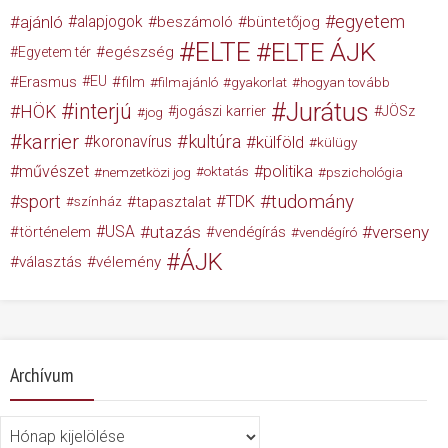
egyetem
ajánló
alapjogok
beszámoló
büntetőjog
ELTE
ELTE ÁJK
egészség
Egyetem tér
Erasmus
EU
film
filmajánló
gyakorlat
hogyan tovább
Jurátus
interjú
HÖK
jogászi karrier
JÖSz
jog
karrier
kultúra
koronavírus
külföld
külügy
művészet
politika
nemzetközi jog
oktatás
pszichológia
tudomány
sport
TDK
tapasztalat
színház
USA
utazás
verseny
történelem
vendégírás
vendégíró
ÁJK
választás
vélemény
Archívum
Archívum