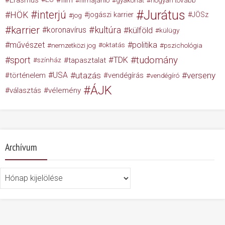
Jurátus
interjú
HÖK
jogászi karrier
JÖSz
jog
karrier
kultúra
koronavírus
külföld
külügy
művészet
politika
nemzetközi jog
oktatás
pszichológia
tudomány
sport
TDK
tapasztalat
színház
USA
utazás
verseny
történelem
vendégírás
vendégíró
ÁJK
választás
vélemény
Archívum
Archívum