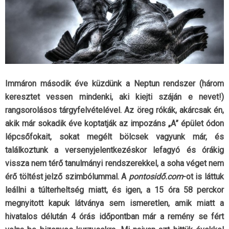
Immáron második éve küzdünk a Neptun rendszer (három
keresztet vessen mindenki, aki kiejti száján e nevet!)
rangsorolásos tárgyfelvételével. Az öreg rókák, akárcsak én,
akik már sokadik éve koptatják az impozáns „A” épület ódon
lépcsőfokait, sokat megélt bölcsek vagyunk már, és
találkoztunk a versenyjelentkezéskor lefagyó és órákig
vissza nem térő tanulmányi rendszerekkel, a soha véget nem
érő töltést jelző szimbólummal. A
pontosidő.com
-ot is láttuk
leállni a túlterheltség miatt, és igen, a 15 óra 58 perckor
megnyitott kapuk látványa sem ismeretlen, amik miatt a
hivatalos délután 4 órás időpontban már a remény se fért