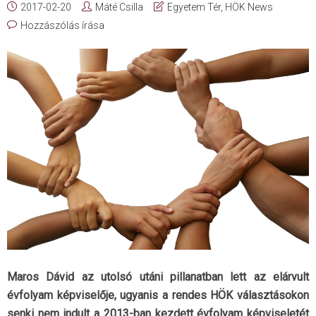
2017-02-20
Máté Csilla
Egyetem Tér
,
HÖK News
Hozzászólás írása
Maros Dávid az utolsó utáni pillanatban lett az elárvult
évfolyam képviselője, ugyanis a rendes HÖK választásokon
senki nem indult a 2013-ban kezdett évfolyam képviseletét