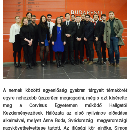
A nemek közötti egyenlőség gyakran tárgyalt témakörét
egyre nehezebb újszerűen megragadni, mégis ezt kísérelte
meg a Corvinus Egyetemen működő Hallgatói
Kezdeményezések Hálózata az első nyilvános előadása
alkalmával, melyet Anna Boda, Svédország magyarországi
nagykövethelyettese tartott. Az ifjúsági kör elnöke, Simon