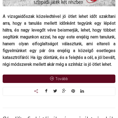
A vizsgaidőszak közeledtével jó ötlet lehet időt szakítani
arra, hogy a tanulás mellett időnként tegyünk egy lépést
hátra, és nagy levegőt véve beismerjük, lehet, hogy többet
segítünk magunkon azzal, ha egy este erejéig nem tanulunk,
hanem olyan elfoglaltságot választunk, ami eltereli a
figyelmünket egy pár óra erejéig a közelgő esetleges
katasztrófáról. Ha így döntünk, és a felejtés a cél, a jól bevált,
régi módszerek mellett akár még a színház is jó ötlet lehet.
Tovább