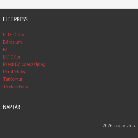
ELTE PRESS
ELTE Online
Bárczium
BIT
LáTÓKör
Presti Bölcsész Újság
PersPeKtíva
TátKontúr
Tétékás Nyúz
NAPTÁR
2026. augusztus