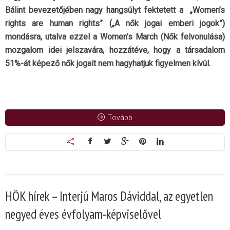
Bálint bevezetőjében nagy hangsúlyt fektetett a „Women’s
rights are human rights” („A nők jogai emberi jogok”)
mondásra, utalva ezzel a Women’s March (Nők felvonulása)
mozgalom idei jelszavára, hozzátéve, hogy a társadalom
51%-át képező nők jogait nem hagyhatjuk figyelmen kívül.
Tovább
HÖK hírek – Interjú Maros Dáviddal, az egyetlen
negyed éves évfolyam-képviselővel