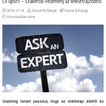
CV uplift – Szakértői vélemény az önéletrajzodról
2016-12-14
Szövérffy Margit
Karrier & Külügy
Hozzászólás írása
Unalomig ismert passzus, hogy az önéletrajz életről és