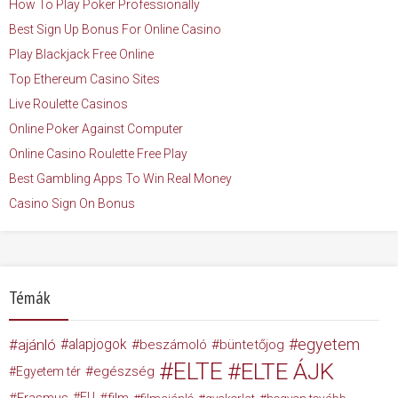
How To Play Poker Professionally
Best Sign Up Bonus For Online Casino
Play Blackjack Free Online
Top Ethereum Casino Sites
Live Roulette Casinos
Online Poker Against Computer
Online Casino Roulette Free Play
Best Gambling Apps To Win Real Money
Casino Sign On Bonus
Témák
egyetem
ajánló
alapjogok
beszámoló
büntetőjog
ELTE
ELTE ÁJK
egészség
Egyetem tér
Erasmus
EU
film
filmajánló
gyakorlat
hogyan tovább