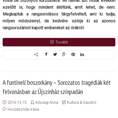
volna be bizonyos kurzusokra. Mi naivan azt hittük évekkel
ezelőtt is, hogy mindent átéltünk, amit lehet, de nem.
Megkaptuk a rangsorolásos tárgyfelvételt, ami ki tudja,
milyen módszerrel, de kedvére szórja ki az azonos
rangsorszámot kapott embereket az órákról.
Tovább
A funtineli boszorkány – Sorozatos tragédiák két
felvonásban az Újszínház színpadán
2016-12-15
Kőszegi Anna
Kultúra & Gasztró
Hozzászólás írása