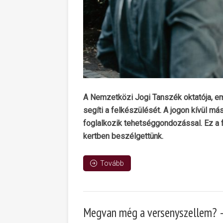
A Nemzetközi Jogi Tanszék oktatója, em
segíti a felkészülését. A jogon kívül má
foglalkozik tehetséggondozással. Ez a fel
kertben beszélgettünk.
Tovább
Megvan még a versenyszellem? –