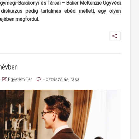
egymegi-Barakonyi és Társai – Baker McKenzie Ügyvédi
 diskurzus pedig tartalmas ebéd mellett, egy olyan
fejében megfordul.
anévben
Egyetem Tér
Hozzászólás írása