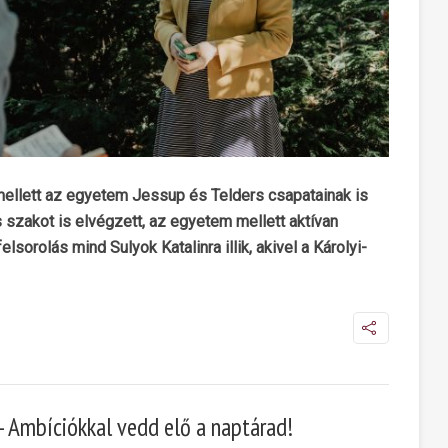
ellett az egyetem Jessup és Telders csapatainak is
s szakot is elvégzett, az egyetem mellett aktívan
sorolás mind Sulyok Katalinra illik, akivel a Károlyi-
 Ambíciókkal vedd elő a naptárad!