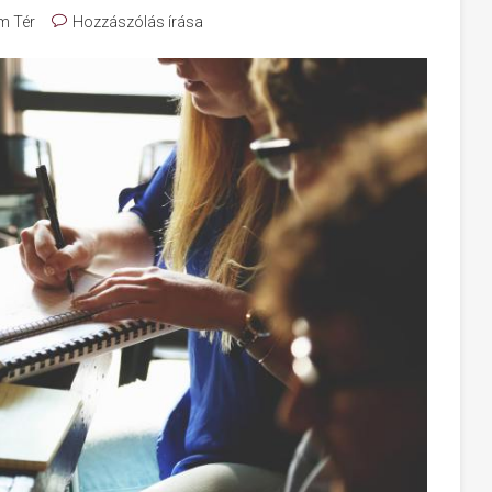
m Tér
Hozzászólás írása