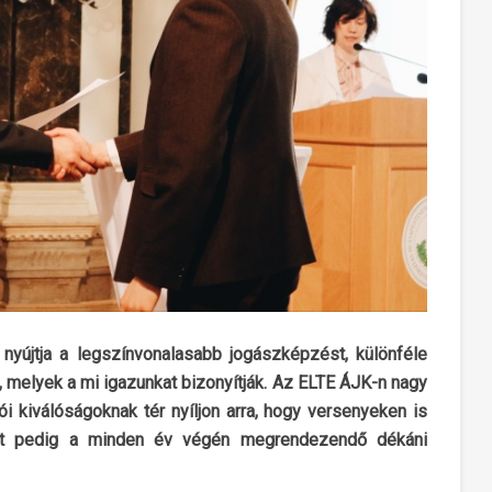
 nyújtja a legszínvonalasabb jogászképzést, különféle
 melyek a mi igazunkat bizonyítják. Az ELTE ÁJK-n nagy
tói kiválóságoknak tér nyíljon arra, hogy versenyeken is
et pedig a minden év végén megrendezendő dékáni