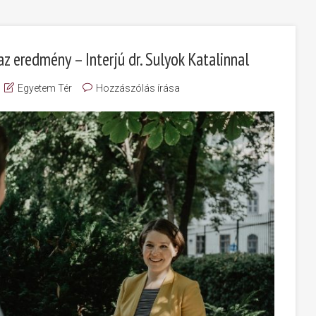
z eredmény – Interjú dr. Sulyok Katalinnal
Egyetem Tér
Hozzászólás írása