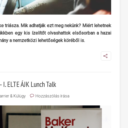
ke triásza. Mik adhatják ezt meg nekünk? Miért lehetnek
kkben egy kis ízelítőt olvashattok elsősorban a hazai
éhány a nemzetközi lehetőségek köréből is.
 I. ELTE ÁJK Lunch Talk
arrier & Külügy
Hozzászólás írása