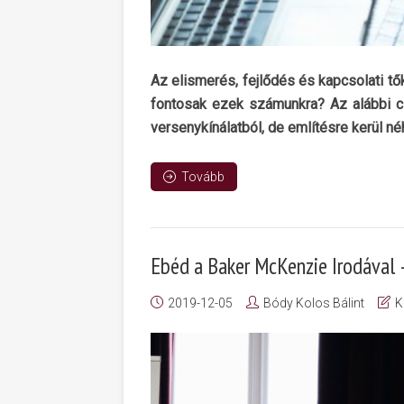
Az elismerés, fejlődés és kapcsolati tő
fontosak ezek számunkra? Az alábbi ci
versenykínálatból, de említésre kerül n
Tovább
Ebéd a Baker McKenzie Irodával –
2019-12-05
Bódy Kolos Bálint
K