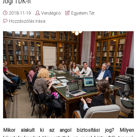
Jogi TDK-n
2018-11-19
Vendégíró
Egyetem Tér
Hozzászólás írása
Mikor alakult ki az angol biztosítási jog? Milyen