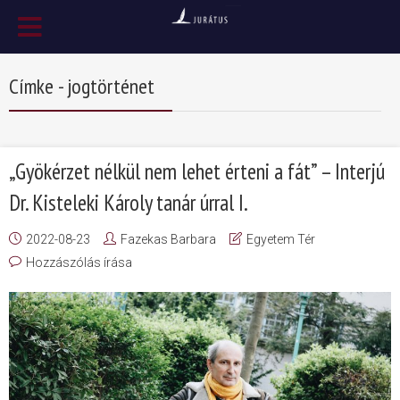
Címke - jogtörténet
„Gyökérzet nélkül nem lehet érteni a fát” – Interjú
Dr. Kisteleki Károly tanár úrral I.
2022-08-23
Fazekas Barbara
Egyetem Tér
Hozzászólás írása