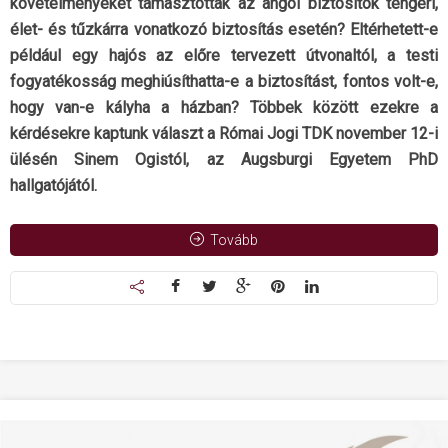
követelményeket támasztottak az angol biztosítók tengeri,
élet- és tűzkárra vonatkozó biztosítás esetén? Eltérhetett-e
például egy hajós az előre tervezett útvonaltól, a testi
fogyatékosság meghiúsíthatta-e a biztosítást, fontos volt-e,
hogy van-e kályha a házban? Többek között ezekre a
kérdésekre kaptunk választ a Római Jogi TDK november 12-i
ülésén Sinem Ogistól, az Augsburgi Egyetem PhD
hallgatójától.
Tovább