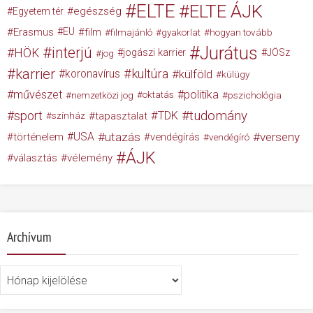
ELTE
ELTE ÁJK
egészség
Egyetem tér
Erasmus
EU
film
filmajánló
gyakorlat
hogyan tovább
Jurátus
interjú
HÖK
jogászi karrier
JÖSz
jog
karrier
kultúra
koronavírus
külföld
külügy
művészet
politika
nemzetközi jog
oktatás
pszichológia
tudomány
sport
TDK
tapasztalat
színház
USA
utazás
verseny
történelem
vendégírás
vendégíró
ÁJK
választás
vélemény
Archívum
Archívum