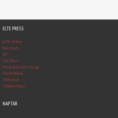
ELTE PRESS
ELTE Online
Bárczium
BIT
LáTÓKör
Presti Bölcsész Újság
PersPeKtíva
TátKontúr
Tétékás Nyúz
NAPTÁR