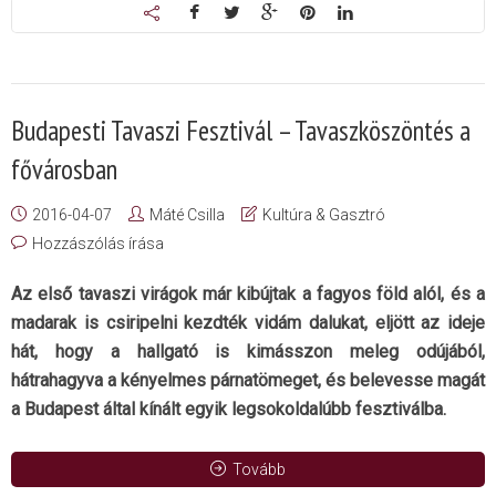
Budapesti Tavaszi Fesztivál – Tavaszköszöntés a
fővárosban
2016-04-07
Máté Csilla
Kultúra & Gasztró
Hozzászólás írása
Az első tavaszi virágok már kibújtak a fagyos föld alól, és a
madarak is csiripelni kezdték vidám dalukat, eljött az ideje
hát, hogy a hallgató is kimásszon meleg odújából,
hátrahagyva a kényelmes párnatömeget, és belevesse magát
a Budapest által kínált egyik legsokoldalúbb fesztiválba.
Tovább