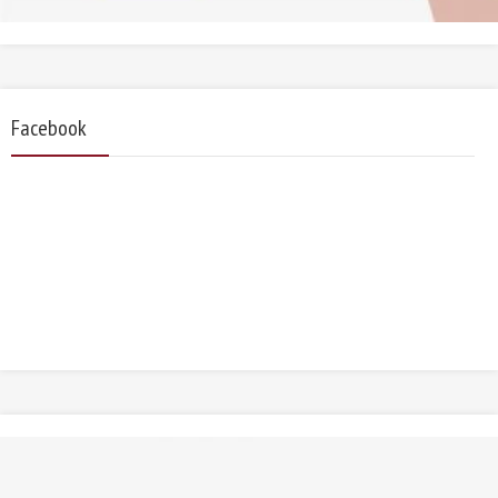
Facebook