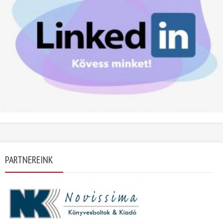
PARTNEREINK