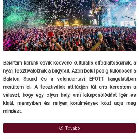
Bejártam korunk egyik kedvenc kulturális elfoglaltságának, a
nyári fesztiváloknak a bugyrait. Azon belül pedig különösen a
Balaton Sound és a velencei-tavi EFOTT hangulatában
merültem el. A fesztiválok attitűdjén túl arra kerestem a
választ, hogy egy olyan hely, ami kikapcsolódást ígér és
kínál, mennyiben és milyen körülmények közt adja meg
mindezt.
Tovább