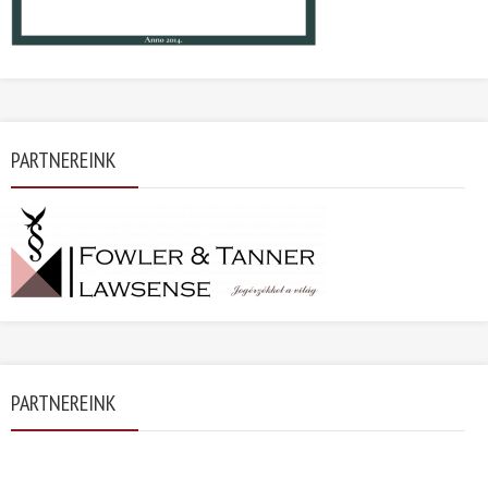
PARTNEREINK
PARTNEREINK