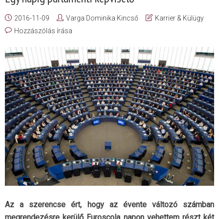
2016-11-09
Varga Dominika Kincső
Karrier & Külügy
Hozzászólás írása
Az a szerencse ért, hogy az évente változó számban
megrendezésre kerülő Euroscola napon vehettem részt két