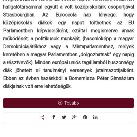
hallgatótársammal együtt a volt középiskolánk csoportjával
Strasbourgban. Az Euroscola nap lényege, hogy
középiskolás diákok egy napot tölthetnek az EU
Parlamentben képviselőként, ezáltal megismerve annak
működését, a politikusok munkáját, (hasonlóképp a magyar
Demokráciajátékhoz vagy a Mintaparlamenthez, melyek
keretében a magyar Parlamentben „dolgozhatnak” egy napig
a résztvevők). Minden európai uniós tagállamból huszonnégy
diák jöhetett el tanulmányi versenyek jutalmazottjaiként.
Ebben az évben hazánkból a Bornemisza Péter Gimnázium
diákjainak volt erre lehetőségük.
Tovább