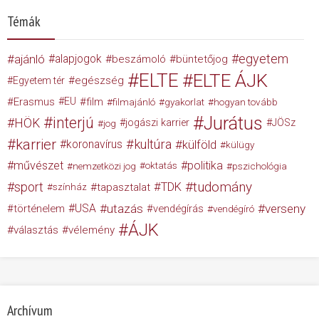
Témák
egyetem
ajánló
alapjogok
beszámoló
büntetőjog
ELTE
ELTE ÁJK
egészség
Egyetem tér
Erasmus
EU
film
filmajánló
gyakorlat
hogyan tovább
Jurátus
interjú
HÖK
jogászi karrier
JÖSz
jog
karrier
kultúra
koronavírus
külföld
külügy
művészet
politika
nemzetközi jog
oktatás
pszichológia
tudomány
sport
TDK
tapasztalat
színház
USA
utazás
verseny
történelem
vendégírás
vendégíró
ÁJK
választás
vélemény
Archívum