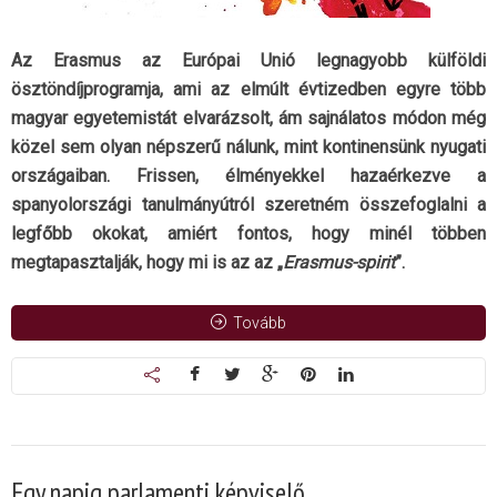
Az Erasmus az Európai Unió legnagyobb külföldi
ösztöndíjprogramja, ami az elmúlt évtizedben egyre több
magyar egyetemistát elvarázsolt, ám sajnálatos módon még
közel sem olyan népszerű nálunk, mint kontinensünk nyugati
országaiban. Frissen, élményekkel hazaérkezve a
spanyolországi tanulmányútról szeretném összefoglalni a
legfőbb okokat, amiért fontos, hogy minél többen
megtapasztalják, hogy mi is az az „
Erasmus-spirit
”.
Tovább
Egy napig parlamenti képviselő