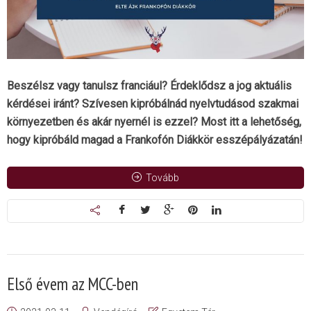
Beszélsz vagy tanulsz franciául? Érdeklődsz a jog aktuális
kérdései iránt? Szívesen kipróbálnád nyelvtudásod szakmai
környezetben és akár nyernél is ezzel? Most itt a lehetőség,
hogy kipróbáld magad a Frankofón Diákkör esszépályázatán!
Tovább
Első évem az MCC-ben