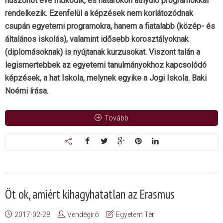
huszonöt éve működik, és határokon átnyúló programokkal
rendelkezik. Ezenfelül a képzések nem korlátozódnak
csupán egyetemi programokra, hanem a fiatalabb (közép- és
általános iskolás), valamint idősebb korosztályoknak
(diplomásoknak) is nyújtanak kurzusokat. Viszont talán a
legismertebbek az egyetemi tanulmányokhoz kapcsolódó
képzések, a hat Iskola, melynek egyike a Jogi Iskola. Baki
Noémi írása.
Tovább
Öt ok, amiért kihagyhatatlan az Erasmus
2017-02-28
Vendégíró
Egyetem Tér