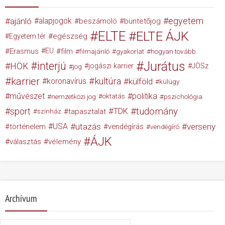
egyetem
ajánló
alapjogok
beszámoló
büntetőjog
ELTE
ELTE ÁJK
egészség
Egyetem tér
Erasmus
EU
film
filmajánló
gyakorlat
hogyan tovább
Jurátus
interjú
HÖK
jogászi karrier
JÖSz
jog
karrier
kultúra
koronavírus
külföld
külügy
művészet
politika
nemzetközi jog
oktatás
pszichológia
tudomány
sport
TDK
tapasztalat
színház
USA
utazás
verseny
történelem
vendégírás
vendégíró
ÁJK
választás
vélemény
Archívum
Archívum