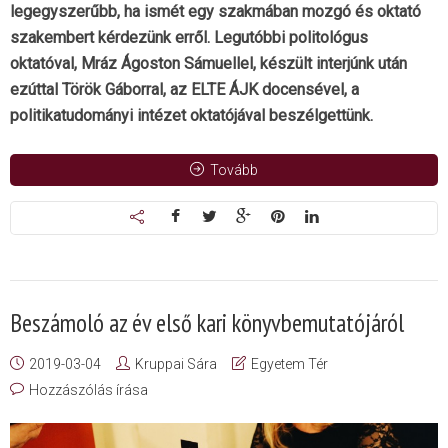
legegyszerűbb, ha ismét egy szakmában mozgó és oktató
szakembert kérdezünk erről. Legutóbbi politológus
oktatóval, Mráz Ágoston Sámuellel, készült interjúnk után
ezúttal Török Gáborral, az ELTE ÁJK docensével, a
politikatudományi intézet oktatójával beszélgettünk.
Tovább
Beszámoló az év első kari könyvbemutatójáról
2019-03-04
Kruppai Sára
Egyetem Tér
Hozzászólás írása