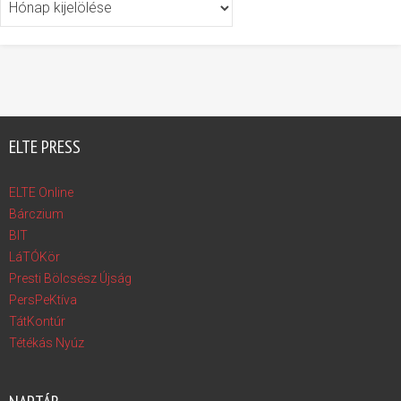
ELTE PRESS
ELTE Online
Bárczium
BIT
LáTÓKör
Presti Bölcsész Újság
PersPeKtíva
TátKontúr
Tétékás Nyúz