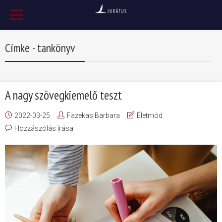
Címke - tankönyv
A nagy szövegkiemelő teszt
2022-03-25
Fazekas Barbara
Életmód
Hozzászólás írása