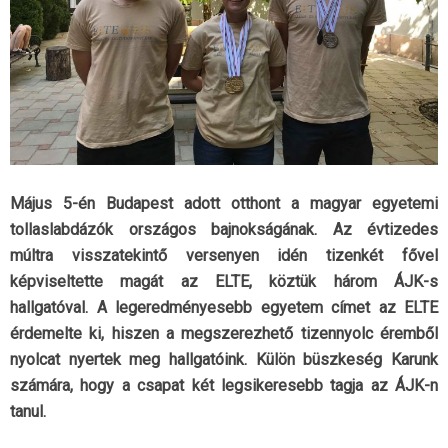
Május 5-én Budapest adott otthont a magyar egyetemi
tollaslabdázók országos bajnokságának. Az évtizedes
múltra visszatekintő versenyen idén tizenkét fővel
képviseltette magát az ELTE, köztük három ÁJK-s
hallgatóval. A legeredményesebb egyetem címet az ELTE
érdemelte ki, hiszen a megszerezhető tizennyolc éremből
nyolcat nyertek meg hallgatóink. Külön büszkeség Karunk
számára, hogy a csapat két legsikeresebb tagja az ÁJK-n
tanul.