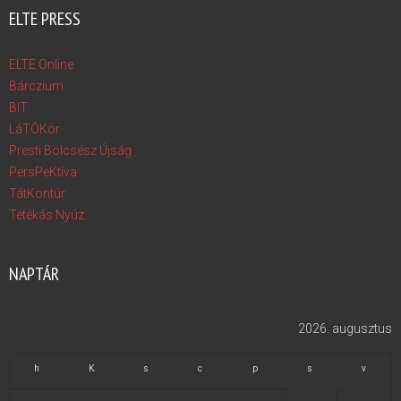
ELTE PRESS
ELTE Online
Bárczium
BIT
LáTÓKör
Presti Bölcsész Újság
PersPeKtíva
TátKontúr
Tétékás Nyúz
NAPTÁR
2026. augusztus
h
K
s
c
p
s
v