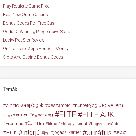
Play Roulette Game Free
Best New Online Casinos
Bonus Codes For Free Cash
Odds Of Winning Progressive Slots
Lucky Pot Slot Review
Online Poker Apps For Real Money
Slots And Casino Bonus Codes
Témák
egyetem
ajánló
alapjogok
beszámoló
büntetőjog
ELTE
ELTE ÁJK
egészség
Egyetem tér
Erasmus
EU
film
filmajánló
gyakorlat
hogyan tovább
Jurátus
interjú
HÖK
jogászi karrier
JÖSz
jog