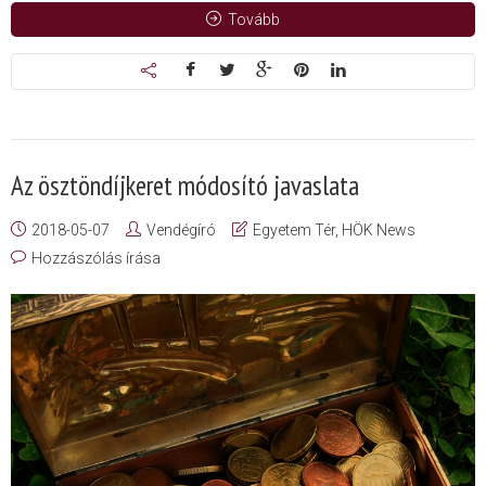
Tovább
Az ösztöndíjkeret módosító javaslata
2018-05-07
Vendégíró
Egyetem Tér
,
HÖK News
Hozzászólás írása