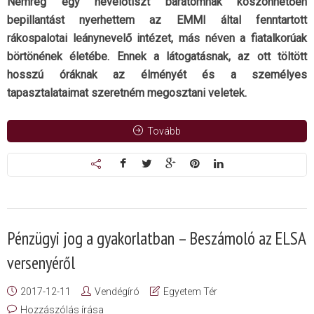
Nemrég egy nevelőtiszt barátomnak köszönhetően
bepillantást nyerhettem az EMMI által fenntartott
rákospalotai leánynevelő intézet, más néven a fiatalkorúak
börtönének életébe. Ennek a látogatásnak, az ott töltött
hosszú óráknak az élményét és a személyes
tapasztalataimat szeretném megosztani veletek.
Tovább
Pénzügyi jog a gyakorlatban – Beszámoló az ELSA
versenyéről
2017-12-11
Vendégíró
Egyetem Tér
Hozzászólás írása