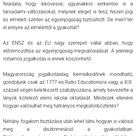
feladata, hogy lekövesse, ugyanakkor serkentse is a
társadalmi változásokat, melynek eleget is tesz, hiszen jogi
és elméleti szinten az egyenjogúság biztosított. De miért tér
el ennyire az elmélettől a gyakorlat?
Az ENSZ és az EU nagy szerepet vállal abban, hogy
előremozdítsa az egyenjogúság megvalósulását. A jelenlegi
rohamos jogalkotás is ennek köszönhető.
Magyarország jogalkotásilag kiemelkedőnek mondható,
gondoljunk csak az 1777-es Ratio Educationisra vagy a XIX.
század végén keletkezett szabályozásra, amely bevezette a
lányok kötelező elemi iskolai oktatását. Mindezek ellenére
hogyan valósulhat meg hátrányos megkülönböztetés?
Néhány fogalom tisztázása után lehet látni, hogyan is valósul
meg a diszkrimináció a gyakorlatban.