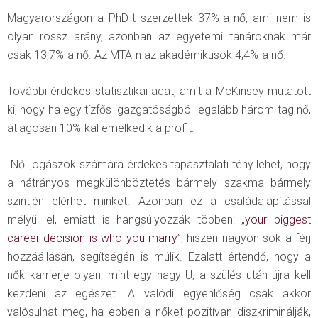
Magyarországon a PhD-t szerzettek 37%-a nő, ami nem is
olyan rossz arány, azonban az egyetemi tanároknak már
csak 13,7%-a nő. Az MTA-n az akadémikusok 4,4%-a nő.
További érdekes statisztikai adat, amit a McKinsey mutatott
ki, hogy ha egy tízfős igazgatóságból legalább három tag nő,
átlagosan 10%-kal emelkedik a profit.
Női jogászok számára érdekes tapasztalati tény lehet, hogy
a hátrányos megkülönböztetés bármely szakma bármely
szintjén elérhet minket. Azonban ez a családalapítással
mélyül el, emiatt is hangsúlyozzák többen: „
your biggest
career decision is who you marry
”, hiszen nagyon sok a férj
hozzáállásán, segítségén is múlik. Ezalatt értendő, hogy a
nők karrierje olyan, mint egy nagy U, a szülés után újra kell
kezdeni az egészet. A valódi egyenlőség csak akkor
valósulhat meg, ha ebben a nőket pozitívan diszkriminálják,