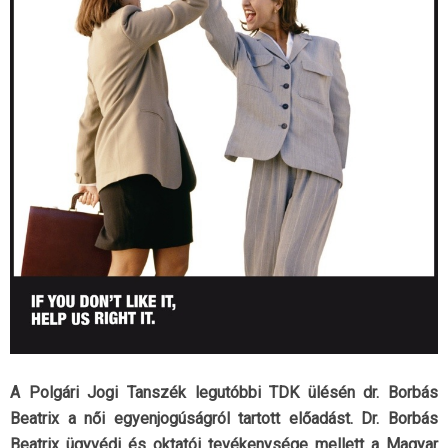
A Polgári Jogi Tanszék legutóbbi TDK ülésén dr. Borbás
Beatrix a női egyenjogúságról tartott előadást. Dr. Borbás
Beatrix ügyvédi és oktatói tevékenysége mellett a Magyar