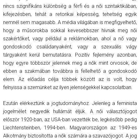
nincs szignifikáns különbség a férfi és a női szintaktikában,
kifejezésben, tehát a retorikai képesség, tehetség egyik
nemnél sem magasabb. A média világában is megfigyelhető,
hogy a műsorokba sokkal kevesebbszer hívnak meg női
szakértőket, vagy például a reklámokban, ahol a nő vagy
gondoskodó családanyaként, vagy a szexuális vágy
tárgyaként kerül bemutatásra. Pozitív fejlemény azonban,
hogy egyre többször jelennek meg a nők mint orvosok, de
ebben a szakmában továbbra is fellelhető a gondoskodó
elem. Az előadás célja többek között az is volt, hogy
felnyissa a szemünket az ilyen jelenségekkel kapcsolatban.
Ezután elérkeztünk a jogtudományhoz. Jelenleg a feminista
jogelmélet negyedik hullámát éljük. A női választójogot
először 1920-ban, az USA-ban vezették be, legkésőbb pedig
Liechtensteinben, 1994-ben. Magyarországon az 1949-es
Alkotmány biztosította a nők számára a szavazójogot. A jog