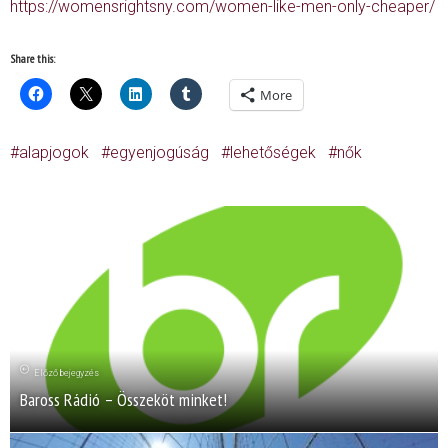
https://womensrightsny.com/women-like-men-only-cheaper/
Share this:
More
alapjogok
egyenjogúság
lehetőségek
nők
Előző bejegyzés
Baross Rádió – Összeköt minket!