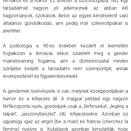
férfiaktól és a nőktől. Ez átvezet a szociológiába, hisz egy
társadalmat nagyon jól jellemeznek az abban élő
hagyományok, szokások, illetve az egyes kérdésekről való
általános gondolkodás, ami pedig már sztereotípiákat is
jelenthet.
A politológia a 90-es években kezdett el kiemelten
foglalkozni a témával, ekkor született meg a gender
mainstreaming fogalma, ami a döntéshozatal minden
szintjébe beépíti a társadalmi nem szempontját, annak
érvényesítését és figyelembevételét.
A gendernek nyelvészete is van, melynek középpontjában a
humor és a kifejezés áll. A magyar például egy nagyon
férfiközpontú nyelv, gondoljunk csak a „férfimunka”, „legény a
talpán”, „asszonybeszéd” stb. kifejezésekre. Azonban ez
ugyanúgy igaz az angol (be a man) és francia (cherchez la
femme) nyelvre is. Kutatások azonban kimutatták, hogy