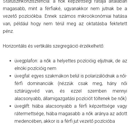
Státuszinkonzisztencia: a nők képzettségi rátája általában
magasabb, mint a férfiaké, ugyanakkor nem jutnak be a
vezető pozíciókba. Ennek számos mikroökonómiai hatása
van, például hogy nem térül meg az oktatásba fektetett
pénz.
Horizontális és vertikális szegregáció érzékelhető:
üvegplafon: a nők a helyettes pozícióig eljutnak, de az
elnöki pozícióig nem
üvegfal: egyes szakmákon belül is polarizálódnak a női-
férfi dominanciák (nézzük csak meg, hány női
sztárügyvéd van, és ezzel szemben mennyi
alacsonyabb, államigazgatási pozíciót töltenek be nők)
üveglift: hiába alacsonyabb a férfi képzettsége vagy
rátermettsége, hiába magasabb a nők aránya az adott
medencében, akkor is a férfi jut vezető pozícióba