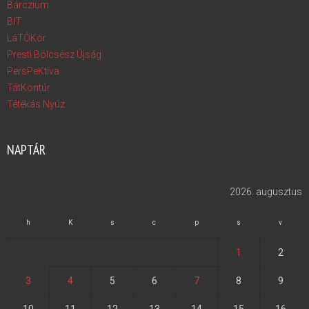
Bárczium
BIT
LáTÓKör
Presti Bölcsész Újság
PersPeKtíva
TátKontúr
Tétékás Nyúz
NAPTÁR
2026. augusztus
h
K
s
c
p
s
v
1
2
3
4
5
6
7
8
9