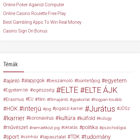
Online Poker Against Computer
Online Casino Roulette Free Play
Best Gambling Apps To Win Real Money
Casino Sign On Bonus
Témák
egyetem
ajánló
alapjogok
beszámoló
büntetőjog
ELTE
ELTE ÁJK
egészség
Egyetem tér
Erasmus
EU
film
filmajánló
gyakorlat
hogyan tovább
Jurátus
interjú
HÖK
jogászi karrier
JÖSz
jog
karrier
kultúra
koronavírus
külföld
külügy
művészet
politika
nemzetközi jog
oktatás
pszichológia
tudomány
sport
TDK
tapasztalat
színház