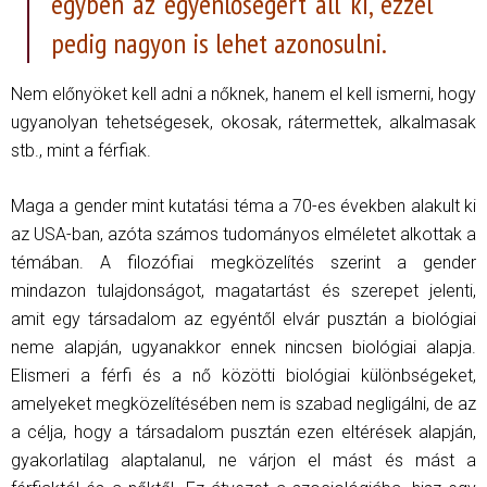
egyben az egyenlőségért áll ki, ezzel
pedig nagyon is lehet azonosulni.
Nem előnyöket kell adni a nőknek, hanem el kell ismerni, hogy
ugyanolyan tehetségesek, okosak, rátermettek, alkalmasak
stb., mint a férfiak.
Maga a gender mint kutatási téma a 70-es években alakult ki
az USA-ban, azóta számos tudományos elméletet alkottak a
témában. A filozófiai megközelítés szerint a gender
mindazon tulajdonságot, magatartást és szerepet jelenti,
amit egy társadalom az egyéntől elvár pusztán a biológiai
neme alapján, ugyanakkor ennek nincsen biológiai alapja.
Elismeri a férfi és a nő közötti biológiai különbségeket,
amelyeket megközelítésében nem is szabad negligálni, de az
a célja, hogy a társadalom pusztán ezen eltérések alapján,
gyakorlatilag alaptalanul, ne várjon el mást és mást a