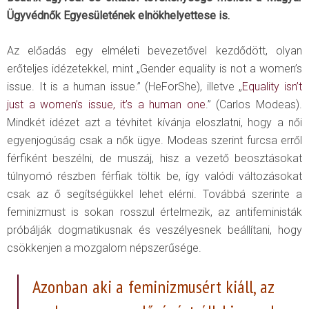
Ügyvédnők Egyesületének elnökhelyettese is.
Az előadás egy elméleti bevezetővel kezdődött, olyan
erőteljes idézetekkel, mint „Gender equality is not a women’s
issue. It is a human issue.” (HeForShe), illetve „
Equality isn’t
just a women’s issue, it’s a human one
.” (Carlos Modeas).
Mindkét idézet azt a tévhitet kívánja eloszlatni, hogy a női
egyenjogúság csak a nők ügye. Modeas szerint furcsa erről
férfiként beszélni, de muszáj, hisz a vezető beosztásokat
túlnyomó részben férfiak töltik be, így valódi változásokat
csak az ő segítségükkel lehet elérni. Továbbá szerinte a
feminizmust is sokan rosszul értelmezik, az antifeministák
próbálják dogmatikusnak és veszélyesnek beállítani, hogy
csökkenjen a mozgalom népszerűsége.
Azonban aki a feminizmusért kiáll, az