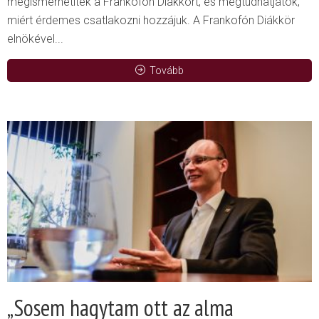
megismerhetitek a Frankofón Diákkört, és megtudhatjátok,
miért érdemes csatlakozni hozzájuk. A Frankofón Diákkör
elnökével...
Tovább
„Sosem hagytam ott az alma