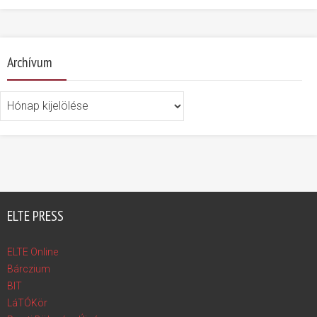
Archívum
Archívum
ELTE PRESS
ELTE Online
Bárczium
BIT
LáTÓKör