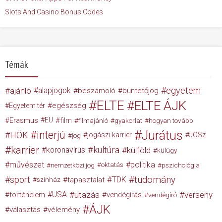
Slots And Casino Bonus Codes
Témák
egyetem
ajánló
alapjogok
beszámoló
büntetőjog
ELTE
ELTE ÁJK
egészség
Egyetem tér
Erasmus
EU
film
filmajánló
gyakorlat
hogyan tovább
Jurátus
interjú
HÖK
jogászi karrier
JÖSz
jog
karrier
kultúra
koronavírus
külföld
külügy
művészet
politika
nemzetközi jog
oktatás
pszichológia
tudomány
sport
TDK
tapasztalat
színház
USA
utazás
verseny
történelem
vendégírás
vendégíró
ÁJK
választás
vélemény