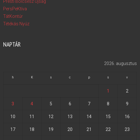
Presti Bölcsész Újság
PersPeKtíva
TátKontúr
Tétékás Nyúz
NAPTÁR
2026. augusztus
h
K
s
c
p
s
v
1
2
3
4
5
6
7
8
9
10
11
12
13
14
15
16
17
18
19
20
21
22
23