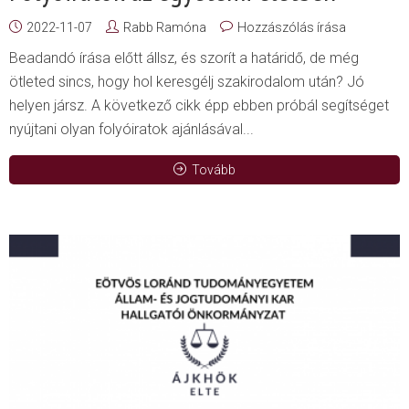
2022-11-07
Rabb Ramóna
Hozzászólás írása
Beadandó írása előtt állsz, és szorít a határidő, de még
ötleted sincs, hogy hol keresgélj szakirodalom után? Jó
helyen jársz. A következő cikk épp ebben próbál segítséget
nyújtani olyan folyóiratok ajánlásával...
Tovább