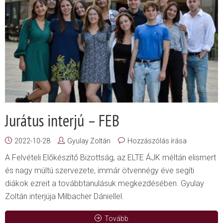
Jurátus interjú – FEB
2022-10-28
Gyulay Zoltán
Hozzászólás írása
A Felvételi Előkészítő Bizottság, az ELTE ÁJK méltán elismert
és nagy múltú szervezete, immár ötvennégy éve segíti
diákok ezreit a továbbtanulásuk megkezdésében. Gyulay
Zoltán interjúja Milbacher Dániellel.
Tovább