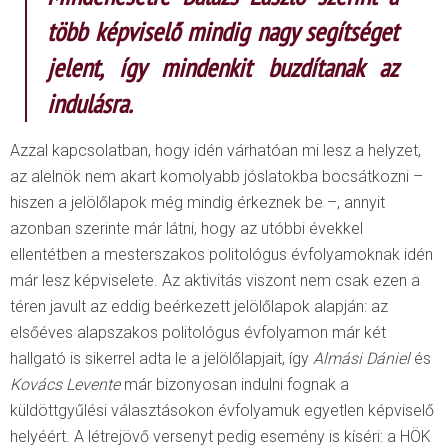
több képviselő mindig nagy segítséget
jelent, így mindenkit buzdítanak az
indulásra.
Azzal kapcsolatban, hogy idén várhatóan mi lesz a helyzet,
az alelnök nem akart komolyabb jóslatokba bocsátkozni –
hiszen a jelölőlapok még mindig érkeznek be –, annyit
azonban szerinte már látni, hogy az utóbbi évekkel
ellentétben a mesterszakos politológus évfolyamoknak idén
már lesz képviselete. Az aktivitás viszont nem csak ezen a
téren javult az eddig beérkezett jelölőlapok alapján: az
elsőéves alapszakos politológus évfolyamon már két
hallgató is sikerrel adta le a jelölőlapjait, így
Almási Dániel
és
Kovács Levente
már bizonyosan indulni fognak a
küldöttgyűlési választásokon évfolyamuk egyetlen képviselő
helyéért. A létrejövő versenyt pedig esemény is kíséri: a HÖK