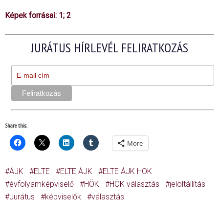
Képek forrásai:
1
;
2
JURÁTUS HÍRLEVÉL FELIRATKOZÁS
Share this:
More
ÁJK
ELTE
ELTE ÁJK
ELTE ÁJK HÖK
évfolyamképviselő
HÖK
HÖK választás
jelöltállítás
Jurátus
képviselők
választás