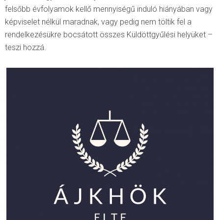
felsőbb évfolyamok kellő mennyiségű induló hiányában vagy
képviselet nélkül maradnak, vagy pedig nem töltik fel a
rendelkezésükre bocsátott összes Küldöttgyűlési helyüket –
teszi hozzá.