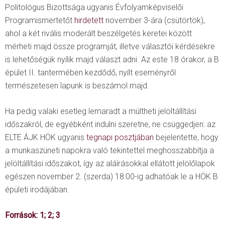
Politológus Bizottsága ugyanis Évfolyamképviselői
Programismertetőt
hirdetett
november 3-ára (csütörtök),
ahol a két rivális moderált beszélgetés keretei között
mérheti majd össze programját, illetve választói kérdésekre
is lehetőségük nyílik majd választ adni. Az este 18 órakor, a B
épület II. tantermében kezdődő, nyílt eseményről
természetesen lapunk is beszámol majd.
Ha pedig valaki esetleg lemaradt a múltheti jelöltállítási
időszakról, de egyébként indulni szeretne, ne csüggedjen: az
ELTE ÁJK HÖK ugyanis
tegnapi posztjában
bejelentette, hogy
a munkaszüneti napokra való tekintettel meghosszabbítja a
jelöltállítási időszakot, így az aláírásokkal ellátott jelölőlapok
egészen november 2. (szerda) 18:00-ig adhatóak le a HÖK B
épületi irodájában.
Források:
1
;
2
;
3