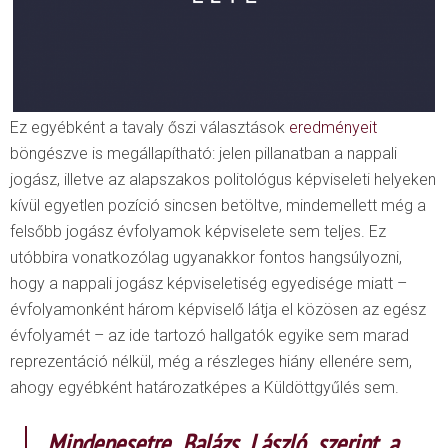
Ez egyébként a tavaly őszi választások
eredményeit
böngészve is megállapítható: jelen pillanatban a nappali
jogász, illetve az alapszakos politológus képviseleti helyeken
kívül egyetlen pozíció sincsen betöltve, mindemellett még a
felsőbb jogász évfolyamok képviselete sem teljes. Ez
utóbbira vonatkozólag ugyanakkor fontos hangsúlyozni,
hogy a nappali jogász képviseletiség egyedisége miatt –
évfolyamonként három képviselő látja el közösen az egész
évfolyamét – az ide tartozó hallgatók egyike sem marad
reprezentáció nélkül, még a részleges hiány ellenére sem,
ahogy egyébként határozatképes a Küldöttgyűlés sem.
Mindenesetre Balázs László szerint a