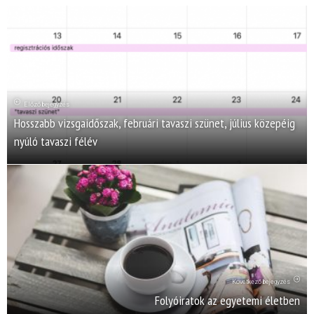
Előző bejegyzés
Hosszabb vizsgaidőszak, februári tavaszi szünet, július közepéig
nyúló tavaszi félév
Következő bejegyzés
Folyóiratok az egyetemi életben