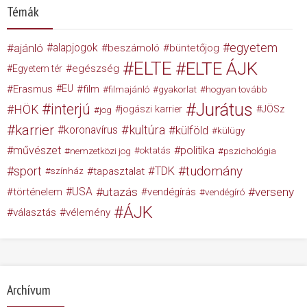
Témák
egyetem
ajánló
alapjogok
beszámoló
büntetőjog
ELTE
ELTE ÁJK
egészség
Egyetem tér
Erasmus
EU
film
filmajánló
gyakorlat
hogyan tovább
Jurátus
interjú
HÖK
jogászi karrier
JÖSz
jog
karrier
kultúra
koronavírus
külföld
külügy
művészet
politika
nemzetközi jog
oktatás
pszichológia
tudomány
sport
TDK
tapasztalat
színház
USA
utazás
verseny
történelem
vendégírás
vendégíró
ÁJK
választás
vélemény
Archívum