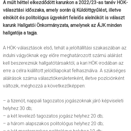
A múlt héttel elkezdődött karunkon a 2022/23-as tanév HÖK-
választási időszaka, amely során új Küldöttgyűlést, illetve
elnököt és politológus ügyekért felelős alelnököt is választ
karunk Hallgatói Önkormányzata, amelynek az ÁJK minden
hallgatója a tagja.
A HÖK-választások első, tehát a jelöltállítási szakaszában az
indulni vágyóknak egy előre meghatározott számú aláírást
kell beszerezniük hallgatótársaiktól, a kari HÖK-irodában az
erre a célra kiállított jelölőlapokat felhasználva. A szükséges
aláírások száma választókerületenként, illetve pozíciónként
változik, méghozzá a következőképpen:
– a tizenöt, nappali tagozatos jogászoknak járó képviseleti
helyhez 30 db;
– a két levelező tagozatos jogász helyhez 20 db;
– a három alapszakos politológus helyhez 20 db;