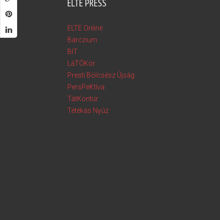
ELTE PRESS
ELTE Online
Bárczium
BIT
LáTÓKör
Presti Bölcsész Újság
PersPeKtíva
TátKontúr
Tétékás Nyúz