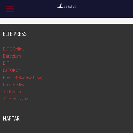
ELTE PRESS
ELTE Online
Bárczium
BIT
LáTÓKör
Presti Bölcsész Újság
PersPeKtíva
TátKontúr
Tétékás Nyúz
NAPTÁR