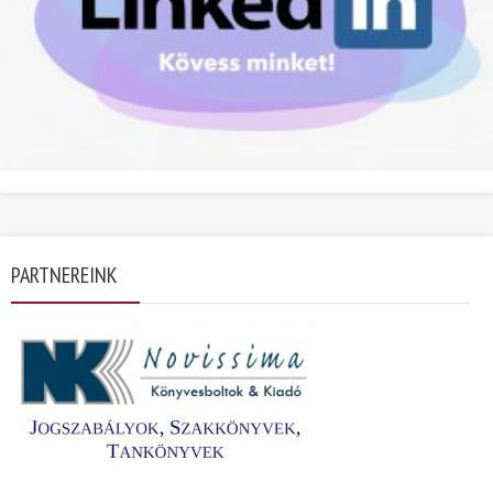
PARTNEREINK