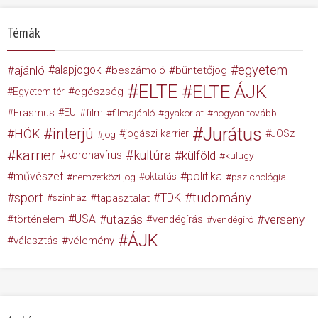
Témák
egyetem
ajánló
alapjogok
beszámoló
büntetőjog
ELTE
ELTE ÁJK
egészség
Egyetem tér
Erasmus
EU
film
filmajánló
gyakorlat
hogyan tovább
Jurátus
interjú
HÖK
jogászi karrier
JÖSz
jog
karrier
kultúra
koronavírus
külföld
külügy
művészet
politika
nemzetközi jog
oktatás
pszichológia
tudomány
sport
TDK
tapasztalat
színház
USA
utazás
verseny
történelem
vendégírás
vendégíró
ÁJK
választás
vélemény