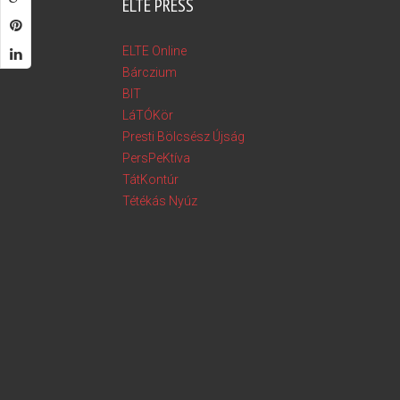
ELTE PRESS
ELTE Online
Bárczium
BIT
LáTÓKör
Presti Bölcsész Újság
PersPeKtíva
TátKontúr
Tétékás Nyúz