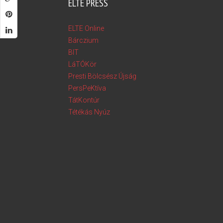
ELTE PRESS
ELTE Online
Bárczium
BIT
LáTÓKör
Presti Bölcsész Újság
PersPeKtíva
TátKontúr
Tétékás Nyúz