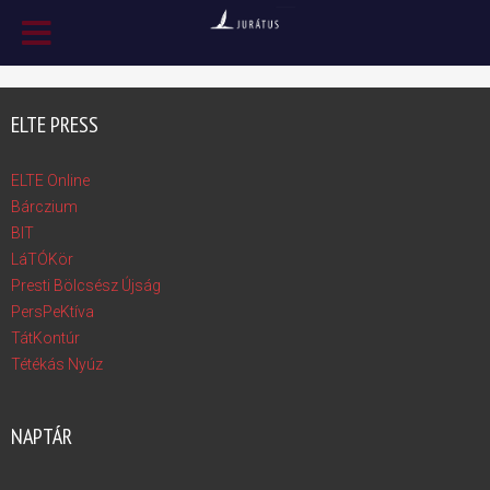
ELTE PRESS
ELTE Online
Bárczium
BIT
LáTÓKör
Presti Bölcsész Újság
PersPeKtíva
TátKontúr
Tétékás Nyúz
NAPTÁR