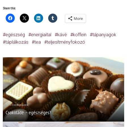
Share this:
More
egészség
energiaital
kávé
koffein
tápanyagok
táplálkozás
tea
teljesítményfokozó
Előző bejegyzés
Csokoládé – egészséges?