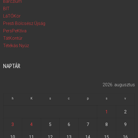
Bárczium
BIT
LáTÓKör
Presti Bölcsész Újság
PersPeKtíva
TátKontúr
Tétékás Nyúz
NAPTÁR
2026. augusztus
h
K
s
c
p
s
v
1
2
3
4
5
6
7
8
9
10
11
12
13
14
15
16