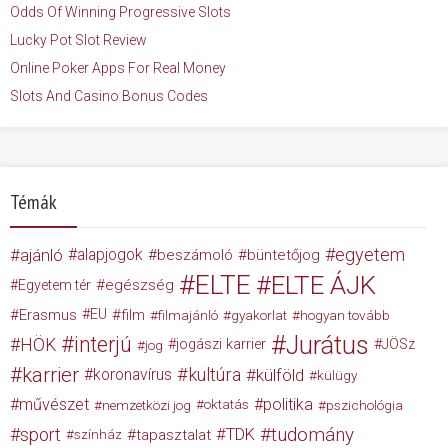
Odds Of Winning Progressive Slots
Lucky Pot Slot Review
Online Poker Apps For Real Money
Slots And Casino Bonus Codes
Témák
egyetem
ajánló
alapjogok
beszámoló
büntetőjog
ELTE
ELTE ÁJK
egészség
Egyetem tér
Erasmus
EU
film
filmajánló
gyakorlat
hogyan tovább
Jurátus
interjú
HÖK
jogászi karrier
JÖSz
jog
karrier
kultúra
koronavírus
külföld
külügy
művészet
politika
nemzetközi jog
oktatás
pszichológia
tudomány
sport
TDK
tapasztalat
színház