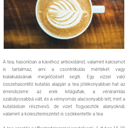
A tea, hasonlóan a kávéhoz antioxidánst, valamint kalciumot
is tartalmaz, ami a csontritkulás mértékét vagy
kialakulásának megelőzését segíti. Egy vízzel való
összehasonlító kutatás alapján a tea jótékonyabban hat az
érrendszerre: az erek kitágultak, a véráramlás
szabályosabbá vált, és a vérnyomás alacsonyabb lett, mint a
kutatásban résztvevő, de vizet fogyasztók alanyoknál,
valamint a koleszterinszintet is csökkentette a tea.