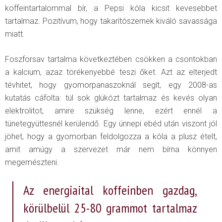
koffeintartalommal bír, a Pepsi kóla kicsit kevesebbet
tartalmaz. Pozitívum, hogy takarítószernek kiváló savassága
miatt.
Foszforsav tartalma következtében csökken a csontokban
a kalcium, azaz törékenyebbé teszi őket. Azt az elterjedt
tévhitet, hogy gyomorpanaszoknál segít, egy 2008-as
kutatás cáfolta: túl sok glükózt tartalmaz és kevés olyan
elektrolitot, amire szükség lenne, ezért ennél a
tünetegyüttesnél kerülendő. Egy ünnepi ebéd után viszont jól
jöhet, hogy a gyomorban feldolgozza a kóla a plusz ételt,
amit amúgy a szervezet már nem bírna könnyen
megemészteni.
Az energiaital koffeinben gazdag,
körülbelül 25-80 grammot tartalmaz