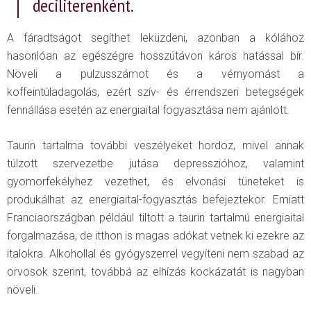
deciliterenként.
A fáradtságot segíthet leküzdeni, azonban a kólához
hasonlóan az egészégre hosszútávon káros hatással bír.
Növeli a pulzusszámot és a vérnyomást a
koffeintúladagolás, ezért szív- és érrendszeri betegségek
fennállása esetén az energiaital fogyasztása nem ajánlott.
Taurin tartalma további veszélyeket hordoz, mivel annak
túlzott szervezetbe jutása depresszióhoz, valamint
gyomorfekélyhez vezethet, és elvonási tüneteket is
produkálhat az energiaital-fogyasztás befejeztekor. Emiatt
Franciaországban például tiltott a taurin tartalmú energiaital
forgalmazása, de itthon is magas adókat vetnek ki ezekre az
italokra. Alkohollal és gyógyszerrel vegyíteni nem szabad az
orvosok szerint, továbbá az elhízás kockázatát is nagyban
növeli.