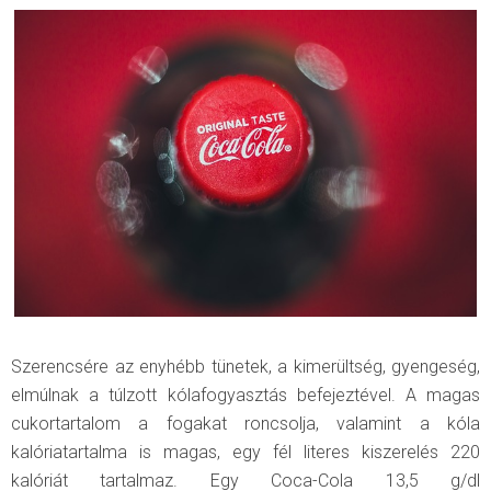
Szerencsére az enyhébb tünetek, a kimerültség, gyengeség,
elmúlnak a túlzott kólafogyasztás befejeztével. A magas
cukortartalom a fogakat roncsolja, valamint a kóla
kalóriatartalma is magas, egy fél literes kiszerelés 220
kalóriát tartalmaz. Egy Coca-Cola 13,5 g/dl