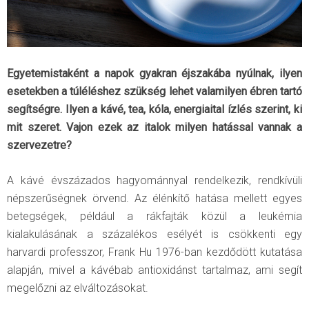
Egyetemistaként a napok gyakran éjszakába nyúlnak, ilyen
esetekben a túléléshez szükség lehet valamilyen ébren tartó
segítségre. Ilyen a kávé, tea, kóla, energiaital ízlés szerint, ki
mit szeret. Vajon ezek az italok milyen hatással vannak a
szervezetre?
A kávé évszázados hagyománnyal rendelkezik, rendkívüli
népszerűségnek örvend. Az élénkítő hatása mellett egyes
betegségek, például a rákfajták közül a leukémia
kialakulásának a százalékos esélyét is csökkenti egy
harvardi professzor, Frank Hu 1976-ban kezdődött kutatása
alapján, mivel a kávébab antioxidánst tartalmaz, ami segít
megelőzni az elváltozásokat.