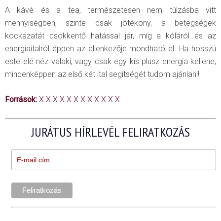
A kávé és a tea, természetesen nem túlzásba vitt
mennyiségben, szinte csak jótékony, a betegségek
kockázatát csökkentő hatással jár, míg a kóláról és az
energiaitalról éppen az ellenkezője mondható el. Ha hosszú
este elé néz valaki, vagy csak egy kis plusz energia kellene,
mindenképpen az első két ital segítségét tudom ajánlani!
Források:
X
X
X
X
X
X
X
X
X
X
X
X
JURÁTUS HÍRLEVÉL FELIRATKOZÁS