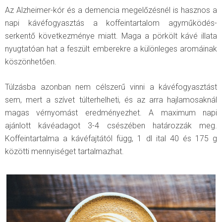
Az Alzheimer-kór és a demencia megelőzésnél is hasznos a
napi kávéfogyasztás a koffeintartalom agyműködés-
serkentő következménye miatt. Maga a pörkölt kávé illata
nyugtatóan hat a feszült emberekre a különleges aromáinak
köszönhetően.
Túlzásba azonban nem célszerű vinni a kávéfogyasztást
sem, mert a szívet túlterhelheti, és az arra hajlamosaknál
magas vérnyomást eredményezhet. A maximum napi
ajánlott kávéadagot 3-4 csészében határozzák meg.
Koffeintartalma a kávéfajtától függ, 1 dl ital 40 és 175 g
közötti mennyiséget tartalmazhat.