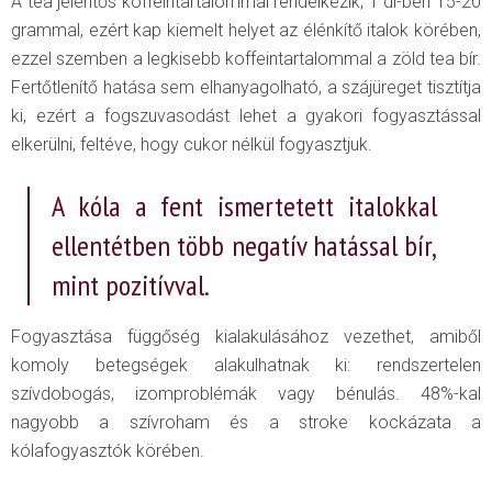
A tea jelentős koffeintartalommal rendelkezik, 1 dl-ben 15-20
grammal, ezért kap kiemelt helyet az élénkítő italok körében,
ezzel szemben a legkisebb koffeintartalommal a zöld tea bír.
Fertőtlenítő hatása sem elhanyagolható, a szájüreget tisztítja
ki, ezért a fogszuvasodást lehet a gyakori fogyasztással
elkerülni, feltéve, hogy cukor nélkül fogyasztjuk.
A kóla a fent ismertetett italokkal
ellentétben több negatív hatással bír,
mint pozitívval.
Fogyasztása függőség kialakulásához vezethet, amiből
komoly betegségek alakulhatnak ki: rendszertelen
szívdobogás, izomproblémák vagy bénulás. 48%-kal
nagyobb a szívroham és a stroke kockázata a
kólafogyasztók körében.