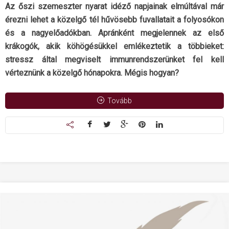
Az őszi szemeszter nyarat idéző napjainak elmúltával már
érezni lehet a közelgő tél hűvösebb fuvallatait a folyosókon
és a nagyelőadókban. Apránként megjelennek az első
krákogók, akik köhögésükkel emlékeztetik a többieket:
stressz által megviselt immunrendszerünket fel kell
vérteznünk a közelgő hónapokra. Mégis hogyan?
Tovább