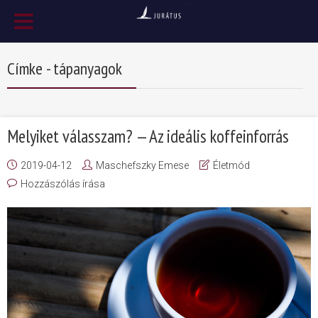
Címke - tápanyagok
Melyiket válasszam? — Az ideális koffeinforrás
2019-04-12
Maschefszky Emese
Életmód
Hozzászólás írása