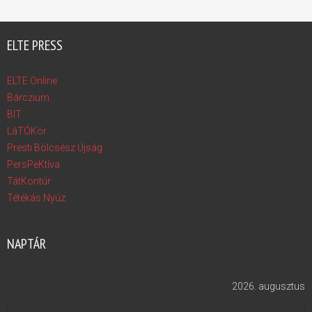
ELTE PRESS
ELTE Online
Bárczium
BIT
LáTÓKör
Presti Bölcsész Újság
PersPeKtíva
TátKontúr
Tétékás Nyúz
NAPTÁR
2026. augusztus