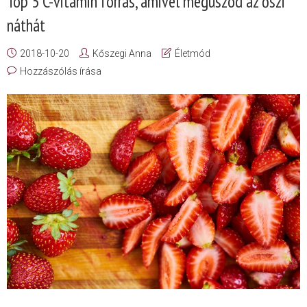
Top 5 C-vitamin forrás, amivel megúszod az őszi
náthát
2018-10-20
Kőszegi Anna
Életmód
Hozzászólás írása