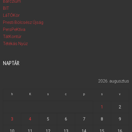
Bárczium
BIT
LáTÓKör
Presti Bölcsész Újság
PersPeKtíva
TátKontúr
Tétékás Nyúz
NAPTÁR
2026. augusztus
h
K
s
c
p
s
v
1
2
3
4
5
6
7
8
9
10
11
12
13
14
15
16