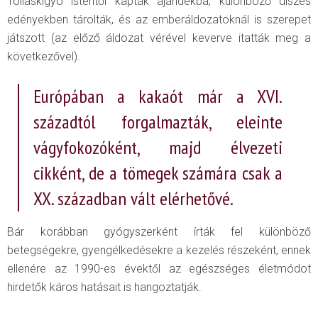
Tollaskígyó istentől kapták ajándékba, különböző díszes
edényekben tárolták, és az emberáldozatoknál is szerepet
játszott (az előző áldozat vérével keverve itatták meg a
következővel).
Európában a kakaót már a XVI.
századtól forgalmazták, eleinte
vágyfokozóként, majd élvezeti
cikként, de a tömegek számára csak a
XX. században vált elérhetővé.
Bár korábban gyógyszerként írták fel különböző
betegségekre, gyengélkedésekre a kezelés részeként, ennek
ellenére az 1990-es évektől az egészséges életmódot
hirdetők káros hatásait is hangoztatják.