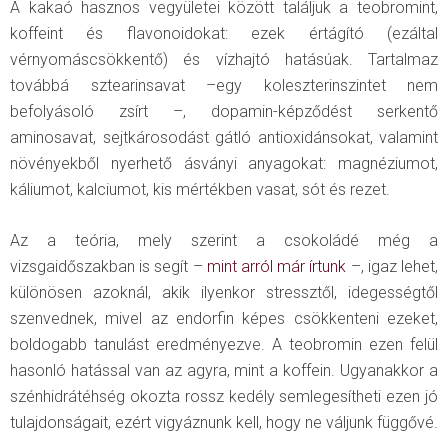
A kakaó hasznos vegyületei között találjuk a teobromint,
koffeint és flavonoidokat: ezek értágító (ezáltal
vérnyomáscsökkentő) és vízhajtó hatásúak. Tartalmaz
továbbá sztearinsavat –egy koleszterinszintet nem
befolyásoló zsírt –, dopamin-képződést serkentő
aminosavat, sejtkárosodást gátló antioxidánsokat, valamint
növényekből nyerhető ásványi anyagokat: magnéziumot,
káliumot, kalciumot, kis mértékben vasat, sót és rezet.
Az a teória, mely szerint a csokoládé még a
vizsgaidőszakban is segít –
mint arról már írtunk
–, igaz lehet,
különösen azoknál, akik ilyenkor stressztől, idegességtől
szenvednek, mivel az endorfin képes csökkenteni ezeket,
boldogabb tanulást eredményezve. A teobromin ezen felül
hasonló hatással van az agyra, mint a koffein. Ugyanakkor a
szénhidrátéhség okozta rossz kedély semlegesítheti ezen jó
tulajdonságait, ezért vigyáznunk kell, hogy ne váljunk függővé.