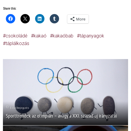
Share this:
More
csokoládé
kakaó
kakaóbab
tápanyagok
táplálkozás
Előző bejegyzés
Sporttrendek az olimpián – avagy a XXI. század új irányzatai