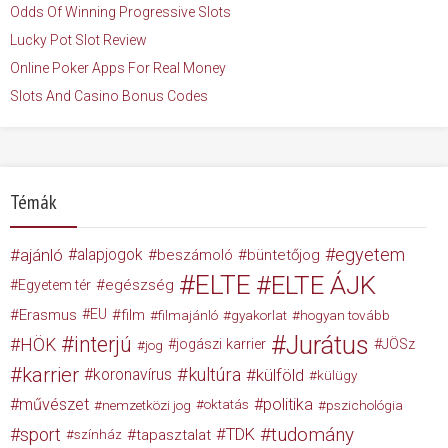
Odds Of Winning Progressive Slots
Lucky Pot Slot Review
Online Poker Apps For Real Money
Slots And Casino Bonus Codes
Témák
egyetem
ajánló
alapjogok
beszámoló
büntetőjog
ELTE
ELTE ÁJK
egészség
Egyetem tér
Erasmus
EU
film
filmajánló
gyakorlat
hogyan tovább
Jurátus
interjú
HÖK
jogászi karrier
JÖSz
jog
karrier
kultúra
koronavírus
külföld
külügy
művészet
politika
nemzetközi jog
oktatás
pszichológia
tudomány
sport
TDK
tapasztalat
színház