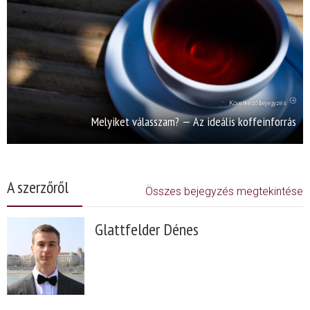
Következő bejegyzés
Melyiket válasszam? — Az ideális koffeinforrás
A szerzőről
Összes bejegyzés megtekintése
Glattfelder Dénes