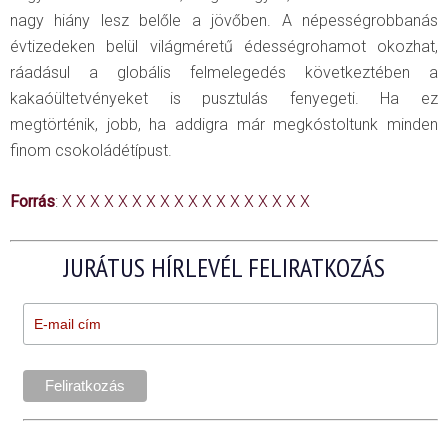
nagy hiány lesz belőle a jövőben. A népességrobbanás
évtizedeken belül világméretű édességrohamot okozhat,
ráadásul a globális felmelegedés következtében a
kakaóültetvényeket is pusztulás fenyegeti. Ha ez
megtörténik, jobb, ha addigra már megkóstoltunk minden
finom csokoládétípust.
Forrás
:
X
X
X
X
X
X
X
X
X
X
X
X
X
X
X
X
X
X
JURÁTUS HÍRLEVÉL FELIRATKOZÁS