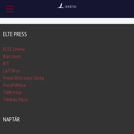
ELTE PRESS
ELTE Online
Bárczium
BIT
LáTÓKör
Presti Bölcsész Újság
PersPeKtíva
TátKontúr
Tétékás Nyúz
NAPTÁR