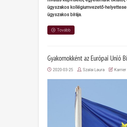
ügyszakos kollégiumvezető-helyettese 
ügyszakos bírája.
Tovább
Gyakornokként az Európai Unió B
2020-03-25
Szalai Laura
Karrier