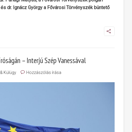
és dr. Ignácz György a Fővárosi Törvényszék büntető
íróságán – Interjú Szép Vanessával
 & Külügy
Hozzászólás írása