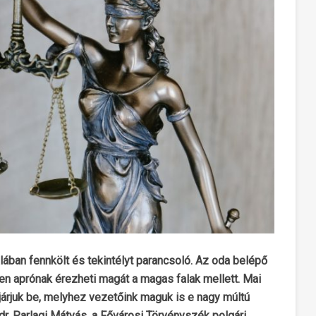
lában fennkölt és tekintélyt parancsoló. Az oda belépő
en aprónak érezheti magát a magas falak mellett. Mai
 járjuk be, melyhez vezetőink maguk is e nagy múltú
dr. Parlagi Mátyás, a Fővárosi Törvényszék polgári