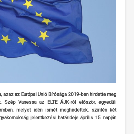
n, azaz az Európai Unió Bírósága 2019-ben hirdette meg
át. Szép Vanessa az ELTE ÁJK-ról először, egyedüli
amban, melyet idén ismét meghirdettek, szintén két
akornokság jelentkezési határideje április 15. napján