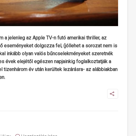
a jelenleg az Apple TV-n futó amerikai thriller, az
vő eseményeket dolgozza fel, (jóllehet a sorozat nem is
okkal inkább olyan valós bűncselekményeket szeretnék
s évek elejétől egészen napjainkig foglalkoztatják a
 tizenhárom év után kerültek lezárásra- az alábbiakban
en.