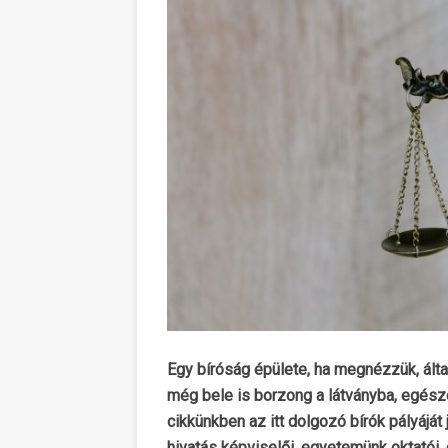
Egy bíróság épülete, ha megnézzük, álta
még bele is borzong a látványba, egész
cikkünkben az itt dolgozó bírók pályáját
hivatás képviselői, egyetemünk oktatói, 