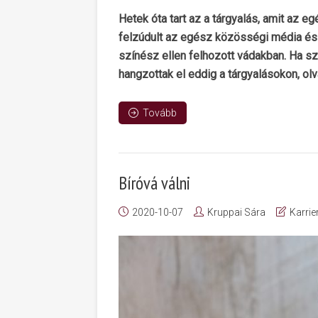
Hetek óta tart az a tárgyalás, amit az e
felzúdult az egész közösségi média és 
színész ellen felhozott vádakban. Ha sz
hangzottak el eddig a tárgyalásokon, ol
Tovább
Bíróvá válni
2020-10-07
Kruppai Sára
Karrie