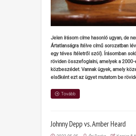
Jelen írásom címe hasonló ugyan, de nem 
Ártatlanságra ítélve című sorozatban lé
egy téves ítéletről szól). Írásomban s
röviden összefoglalni, amelyek a 2000-e
közbeszédet. Vannak ügyek, amely közel
elsőként ezt az ügyet mutatom be rövid
Tovább
Johnny Depp vs. Amber Heard