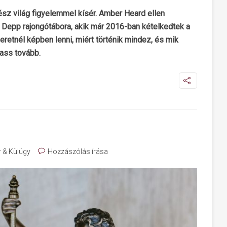
gész világ figyelemmel kísér. Amber Heard ellen
Depp rajongótábora, akik már 2016-ban kételkedtek a
eretnél képben lenni, miért történik mindez, és mik
vass tovább.
r & Külügy
Hozzászólás írása