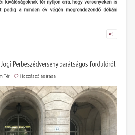
tói kiválóságoknak tér nyíljon arra, hogy versenyeken is
et pedig a minden év végén megrendezendő dékáni
Jogi Perbeszédverseny barátságos fordulóról
m Tér
Hozzászólás írása