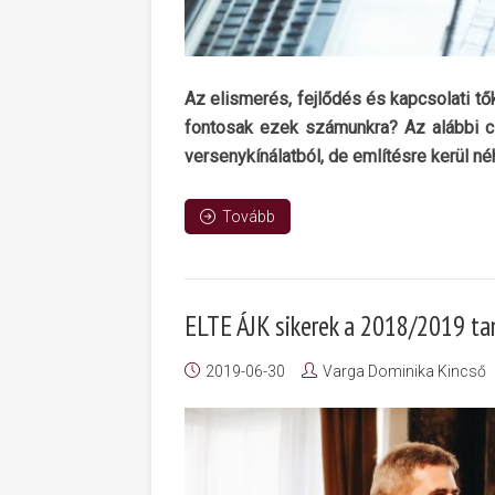
Az elismerés, fejlődés és kapcsolati tő
fontosak ezek számunkra? Az alábbi ci
versenykínálatból, de említésre kerül n
Tovább
ELTE ÁJK sikerek a 2018/2019 t
2019-06-30
Varga Dominika Kincső