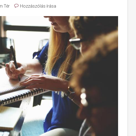
m Tér
Hozzászólás írása