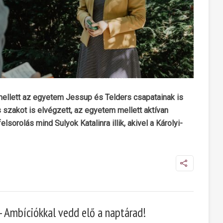
ellett az egyetem Jessup és Telders csapatainak is
s szakot is elvégzett, az egyetem mellett aktívan
sorolás mind Sulyok Katalinra illik, akivel a Károlyi-
 Ambíciókkal vedd elő a naptárad!