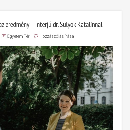
z eredmény – Interjú dr. Sulyok Katalinnal
Egyetem Tér
Hozzászólás írása