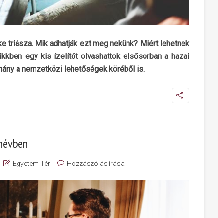
ke triásza. Mik adhatják ezt meg nekünk? Miért lehetnek
kkben egy kis ízelítőt olvashattok elsősorban a hazai
éhány a nemzetközi lehetőségek köréből is.
anévben
Egyetem Tér
Hozzászólás írása