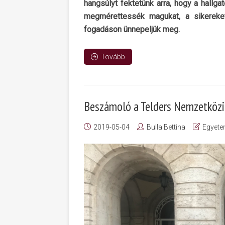
hangsúlyt fektetünk arra, hogy a hallga
megmérettessék magukat, a sikerek
fogadáson ünnepeljük meg.
Tovább
Beszámoló a Telders Nemzetközi 
2019-05-04
Bulla Bettina
Egyete