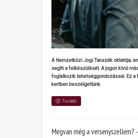
A Nemzetközi Jogi Tanszék oktatója, em
segíti a felkészülését. A jogon kívül má
foglalkozik tehetséggondozással. Ez a fel
kertben beszélgettünk.
Tovább
Megvan még a versenyszellem? –