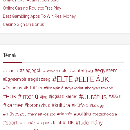
Online Casino Roulette Free Play
Best Gambling Apps To Win Real Money
Casino Sign On Bonus
Témák
egyetem
ajánló
alapjogok
beszámoló
büntetőjog
ELTE
ELTE ÁJK
egészség
Egyetem tér
Erasmus
EU
film
filmajánló
gyakorlat
hogyan tovább
Jurátus
interjú
HÖK
jogászi karrier
JÖSz
jog
karrier
kultúra
koronavírus
külföld
külügy
művészet
politika
nemzetközi jog
oktatás
pszichológia
tudomány
sport
TDK
tapasztalat
színház