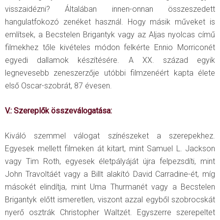
visszaidézni? Általában innen-onnan összeszedett
hangulatfokozó zenéket használ. Hogy másik műveket is
említsek, a Becstelen Brigantyk vagy az Aljas nyolcas című
filmekhez tőle kivételes módon felkérte Ennio Morriconét
egyedi dallamok készítésére. A XX. század egyik
legnevesebb zeneszerzője utóbbi filmzenéért kapta élete
első Oscar-szobrát, 87 évesen.
V.: Szereplők összeválogatása:
Kiváló szemmel válogat színészeket a szerepekhez.
Egyesek mellett filmeken át kitart, mint Samuel L. Jackson
vagy Tim Roth, egyesek életpályáját újra felpezsdíti, mint
John Travoltáét vagy a Billt alakító David Carradine-ét, míg
másokét elindítja, mint Uma Thurmanét vagy a Becstelen
Brigantyk előtt ismeretlen, viszont azzal egyből szobrocskát
nyerő osztrák Christopher Waltzét. Egyszerre szerepeltet