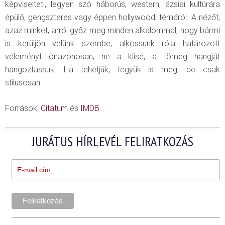
képviselteti, legyen szó háborús, western, ázsiai kultúrára
épülő, gengszteres vagy éppen hollywoodi témáról. A nézőt,
azaz minket, arról győz meg minden alkalommal, hogy bármi
is kerüljön velünk szembe, alkossunk róla határozott
véleményt önazonosan, ne a klisé, a tömeg hangját
hangoztassuk. Ha tehetjük, tegyük is meg, de csak
stílusosan.
Források:
Citatum
és
IMDB
JURÁTUS HÍRLEVÉL FELIRATKOZÁS