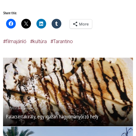
Share this:
More
filmajánló
kultúra
Tarantino
Előző bejegyzés
Palacsintakirály, egy igazán hagyományőrző hely