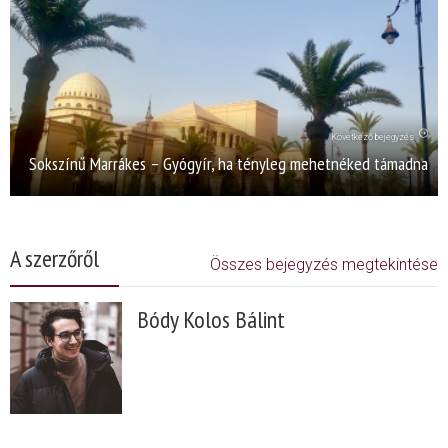
Következő bejegyzés
Sokszínű Marrákes – Gyógyír, ha tényleg mehetnéked támadna
A szerzőről
Összes bejegyzés megtekintése
Bódy Kolos Bálint