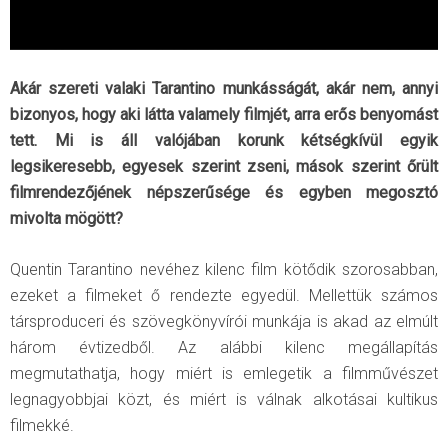
Akár szereti valaki Tarantino munkásságát, akár nem, annyi
bizonyos, hogy aki látta valamely filmjét, arra erős benyomást
tett. Mi is áll valójában korunk kétségkívül egyik
legsikeresebb, egyesek szerint zseni, mások szerint őrült
filmrendezőjének népszerűsége és egyben megosztó
mivolta mögött?
Quentin Tarantino nevéhez kilenc film kötődik szorosabban,
ezeket a filmeket ő rendezte egyedül. Mellettük számos
társproduceri és szövegkönyvírói munkája is akad az elmúlt
három évtizedből. Az alábbi kilenc megállapítás
megmutathatja, hogy miért is emlegetik a filmművészet
legnagyobbjai közt, és miért is válnak alkotásai kultikus
filmekké.