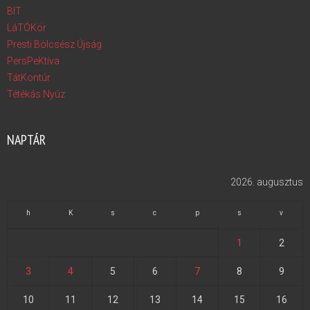
BIT
LáTÓKör
Presti Bölcsész Újság
PersPeKtíva
TátKontúr
Tétékás Nyúz
NAPTÁR
2026. augusztus
h
K
s
c
p
s
v
1
2
3
4
5
6
7
8
9
10
11
12
13
14
15
16