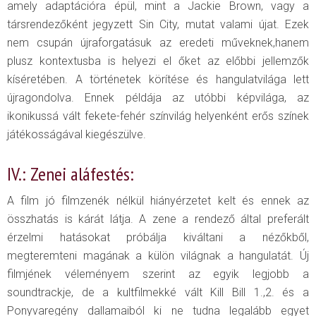
amely adaptációra épül, mint a Jackie Brown, vagy a
társrendezőként jegyzett Sin City, mutat valami újat. Ezek
nem csupán újraforgatásuk az eredeti műveknek,hanem
plusz kontextusba is helyezi el őket az előbbi jellemzők
kíséretében. A történetek körítése és hangulatvilága lett
újragondolva. Ennek példája az utóbbi képvilága, az
ikonikussá vált fekete-fehér színvilág helyenként erős színek
játékosságával kiegészülve.
IV.: Zenei aláfestés:
A film jó filmzenék nélkül hiányérzetet kelt és ennek az
összhatás is kárát látja. A zene a rendező által preferált
érzelmi hatásokat próbálja kiváltani a nézőkből,
megteremteni magának a külön világnak a hangulatát. Új
filmjének véleményem szerint az egyik legjobb a
soundtrackje, de a kultfilmekké vált Kill Bill 1.,2. és a
Ponyvaregény dallamaiból ki ne tudna legalább egyet