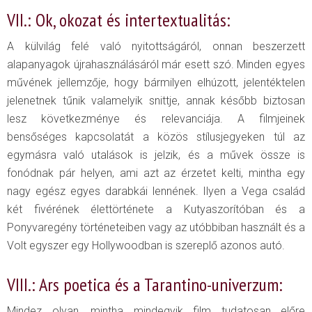
VII.: Ok, okozat és intertextualitás:
A külvilág felé való nyitottságáról, onnan beszerzett
alapanyagok újrahasználásáról már esett szó. Minden egyes
művének jellemzője, hogy bármilyen elhúzott, jelentéktelen
jelenetnek tűnik valamelyik snittje, annak később biztosan
lesz következménye és relevanciája. A filmjeinek
bensőséges kapcsolatát a közös stílusjegyeken túl az
egymásra való utalások is jelzik, és a művek össze is
fonódnak pár helyen, ami azt az érzetet kelti, mintha egy
nagy egész egyes darabkái lennének. Ilyen a Vega család
két fivérének élettörténete a Kutyaszorítóban és a
Ponyvaregény történeteiben vagy az utóbbiban használt és a
Volt egyszer egy Hollywoodban is szereplő azonos autó.
VIII.: Ars poetica és a Tarantino-univerzum:
Mindez olyan, mintha mindegyik film tudatosan előre