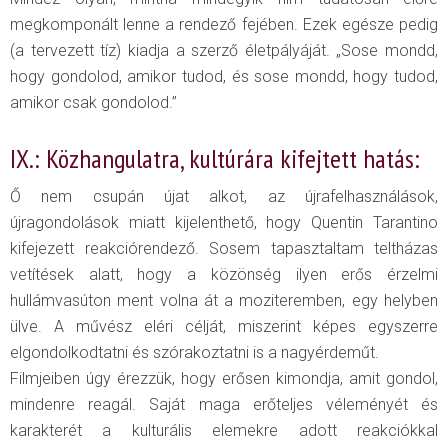
megkomponált lenne a rendező fejében. Ezek egésze pedig
(a tervezett tíz) kiadja a szerző életpályáját. „Sose mondd,
hogy gondolod, amikor tudod, és sose mondd, hogy tudod,
amikor csak gondolod.”
IX.: Közhangulatra, kultúrára kifejtett hatás:
Ő nem csupán újat alkot, az újrafelhasználások,
újragondolások miatt kijelenthető, hogy Quentin Tarantino
kifejezett reakciórendező. Sosem tapasztaltam teltházas
vetítések alatt, hogy a közönség ilyen erős érzelmi
hullámvasúton ment volna át a moziteremben, egy helyben
ülve. A művész eléri célját, miszerint képes egyszerre
elgondolkodtatni és szórakoztatni is a nagyérdeműt.
Filmjeiben úgy érezzük, hogy erősen kimondja, amit gondol,
mindenre reagál. Saját maga erőteljes véleményét és
karakterét a kulturális elemekre adott reakciókkal