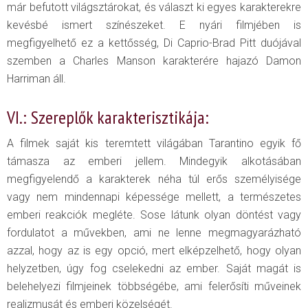
már befutott világsztárokat, és választ ki egyes karakterekre
kevésbé ismert színészeket. E nyári filmjében is
megfigyelhető ez a kettősség, Di Caprio-Brad Pitt duójával
szemben a Charles Manson karakterére hajazó Damon
Harriman áll.
VI.: Szereplők karakterisztikája:
A filmek saját kis teremtett világában Tarantino egyik fő
támasza az emberi jellem. Mindegyik alkotásában
megfigyelendő a karakterek néha túl erős személyisége
vagy nem mindennapi képessége mellett, a természetes
emberi reakciók megléte. Sose látunk olyan döntést vagy
fordulatot a művekben, ami ne lenne megmagyarázható
azzal, hogy az is egy opció, mert elképzelhető, hogy olyan
helyzetben, úgy fog cselekedni az ember. Saját magát is
belehelyezi filmjeinek többségébe, ami felerősíti műveinek
realizmusát és emberi közelségét.