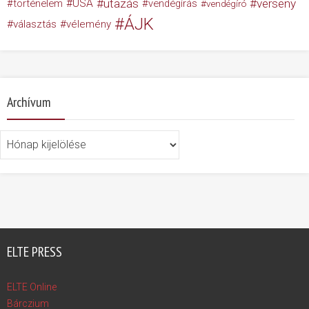
USA
utazás
verseny
történelem
vendégírás
vendégíró
ÁJK
választás
vélemény
Archívum
Archívum
ELTE PRESS
ELTE Online
Bárczium