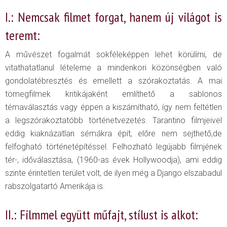
I.: Nemcsak filmet forgat, hanem új világot is
teremt:
A művészet fogalmát sokféleképpen lehet körülírni, de
vitathatatlanul lételeme a mindenkori közönségben való
gondolatébresztés és emellett a szórakoztatás. A mai
tömegfilmek kritikájaként említhető a sablonos
témaválasztás vagy éppen a kiszámítható, így nem feltétlen
a legszórakoztatóbb történetvezetés. Tarantino filmjeivel
eddig kiaknázatlan sémákra épít, előre nem sejthető,de
felfogható történetépítéssel. Felhozható legújabb filmjének
tér-, időválasztása, (1960-as évek Hollywoodja), ami eddig
szinte érintetlen terület volt, de ilyen még a Django elszabadul
rabszolgatartó Amerikája is.
II.: Filmmel együtt műfajt, stílust is alkot: