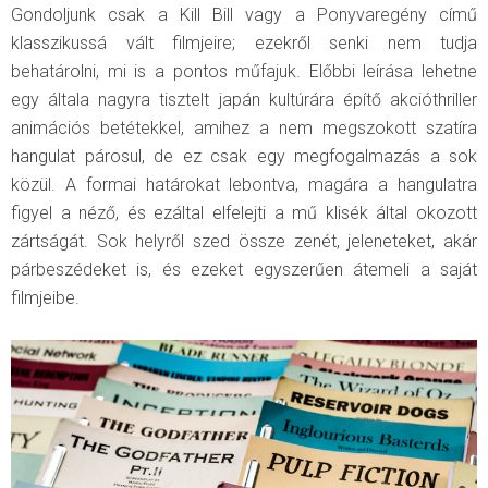
Gondoljunk csak a Kill Bill vagy a Ponyvaregény című
klasszikussá vált filmjeire; ezekről senki nem tudja
behatárolni, mi is a pontos műfajuk. Előbbi leírása lehetne
egy általa nagyra tisztelt japán kultúrára építő akcióthriller
animációs betétekkel, amihez a nem megszokott szatíra
hangulat párosul, de ez csak egy megfogalmazás a sok
közül. A formai határokat lebontva, magára a hangulatra
figyel a néző, és ezáltal elfelejti a mű klisék által okozott
zártságát. Sok helyről szed össze zenét, jeleneteket, akár
párbeszédeket is, és ezeket egyszerűen átemeli a saját
filmjeibe.