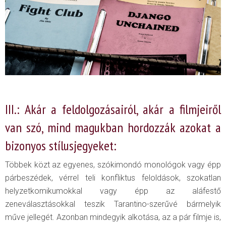
III.: Akár a feldolgozásairól, akár a filmjeiről
van szó, mind magukban hordozzák azokat a
bizonyos stílusjegyeket:
Többek közt az egyenes, szókimondó monológok vagy épp
párbeszédek, vérrel teli konfliktus feloldások, szokatlan
helyzetkomikumokkal vagy épp az aláfestő
zeneválasztásokkal teszik Tarantino-szerűvé bármelyik
műve jellegét. Azonban mindegyik alkotása, az a pár filmje is,