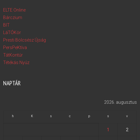
ELTE Online
Bárczium
BIT
LáTÓKör
Presti Bölcsész Újság
PersPeKtíva
TátKontúr
Tétékás Nyúz
NAPTÁR
2026. augusztus
h
K
s
c
p
s
v
1
2