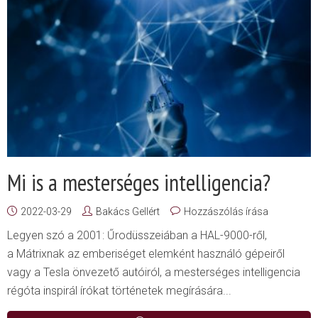
Mi is a mesterséges intelligencia?
2022-03-29
Bakács Gellért
Hozzászólás írása
Legyen szó a 2001: Űrodüsszeiában a HAL-9000-ről,
a Mátrixnak az emberiséget elemként használó gépeiről
vagy a Tesla önvezető autóiról, a mesterséges intelligencia
régóta inspirál írókat történetek megírására...