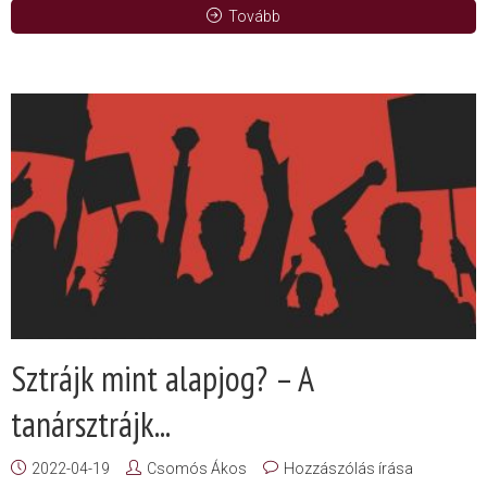
Tovább
Sztrájk mint alapjog? – A
tanársztrájk...
2022-04-19
Csomós Ákos
Hozzászólás írása