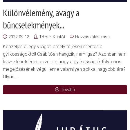
Különvélemény, avagy a
bűncselekmények...
2022-09-13
Tőzsér Kristóf
Hozzászólás írása
Képzeljen el egy világot, amely teljesen mentes a
gyilkosságoktól! Csábítóan hangzik, nem igaz? Azonban nem
lesz-e lehetséges ezzel az, hogy a gyilkosságok folytonos
megelőzésének végül lenne valamilyen sokkal nagyobb ára?
Olyan...
Tovább