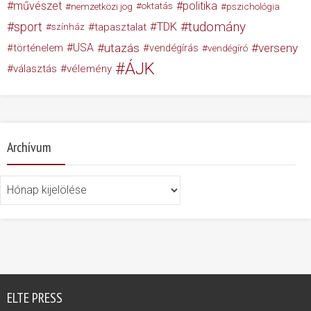
művészet
politika
nemzetközi jog
oktatás
pszichológia
tudomány
sport
TDK
tapasztalat
színház
USA
utazás
verseny
történelem
vendégírás
vendégíró
ÁJK
választás
vélemény
Archívum
Archívum
ELTE PRESS