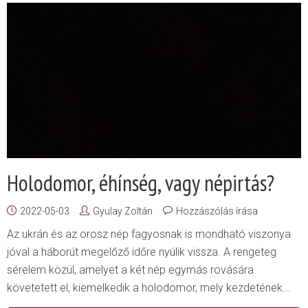
Holodomor, éhínség, vagy népirtás?
2022-05-03
Gyulay Zoltán
Hozzászólás írása
Az ukrán és az orosz nép fagyosnak is mondható viszonya
jóval a háborút megelőző időre nyúlik vissza. A rengeteg
sérelem közül, amelyet a két nép egymás rovására
követetett el, kiemelkedik a holodomor, mely kezdetének...