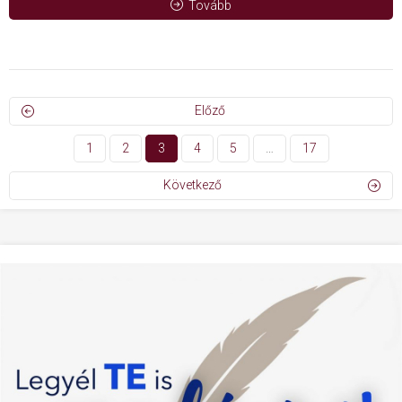
Tovább
Előző
1
2
3
4
5
…
17
Következő