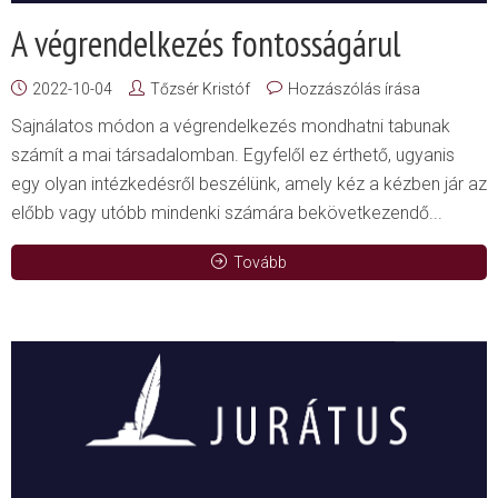
A végrendelkezés fontosságárul
2022-10-04
Tőzsér Kristóf
Hozzászólás írása
Sajnálatos módon a végrendelkezés mondhatni tabunak
számít a mai társadalomban. Egyfelől ez érthető, ugyanis
egy olyan intézkedésről beszélünk, amely kéz a kézben jár az
előbb vagy utóbb mindenki számára bekövetkezendő...
Tovább