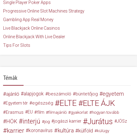
Single Player Poker Apps
Progressive Online Slot Machines Strategy
Gambling App Real Money
Live Blackjack Online Casinos
Online Blackjack With Live Dealer
Tips For Slots
Témák
egyetem
ajánló
alapjogok
beszámoló
büntetőjog
ELTE
ELTE ÁJK
egészség
Egyetem tér
Erasmus
EU
film
filmajánló
gyakorlat
hogyan tovább
Jurátus
interjú
HÖK
jogászi karrier
JÖSz
jog
karrier
kultúra
koronavírus
külföld
külügy