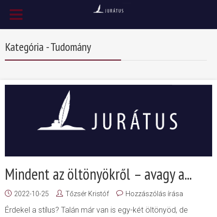
Kategória - Tudomány
Mindent az öltönyökről – avagy a...
2022-10-25
Tőzsér Kristóf
Hozzászólás írása
Érdekel a stílus? Talán már van is egy-két öltönyöd, de