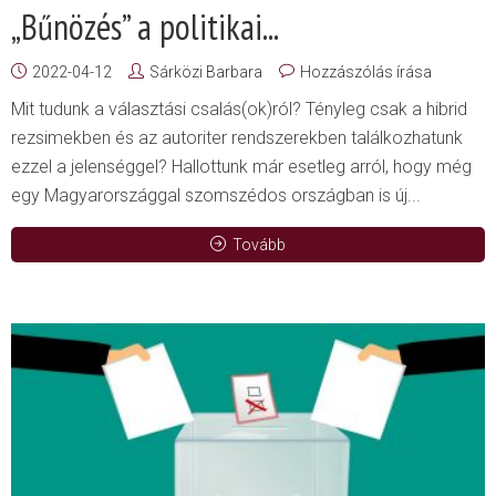
„Bűnözés” a politikai...
2022-04-12
Sárközi Barbara
Hozzászólás írása
Mit tudunk a választási csalás(ok)ról? Tényleg csak a hibrid
rezsimekben és az autoriter rendszerekben találkozhatunk
ezzel a jelenséggel? Hallottunk már esetleg arról, hogy még
egy Magyarországgal szomszédos országban is új...
Tovább