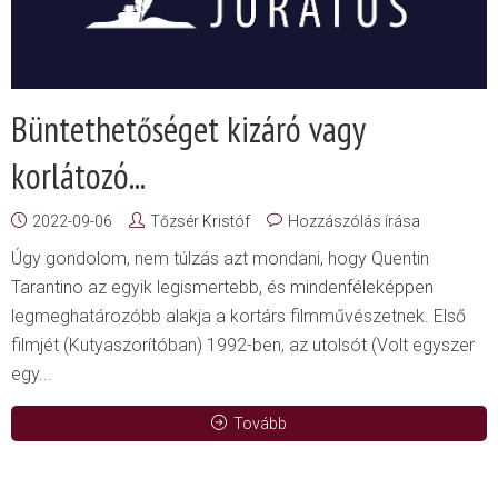
Büntethetőséget kizáró vagy
korlátozó...
2022-09-06
Tőzsér Kristóf
Hozzászólás írása
Úgy gondolom, nem túlzás azt mondani, hogy Quentin
Tarantino az egyik legismertebb, és mindenféleképpen
legmeghatározóbb alakja a kortárs filmművészetnek. Első
filmjét (Kutyaszorítóban) 1992-ben, az utolsót (Volt egyszer
egy...
Tovább