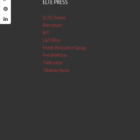
ELTE PRESS
ELTE Online
Bárczium
BIT
LáTÓKör
Presti Bölcsész Újság
PersPeKtíva
TátKontúr
Tétékás Nyúz