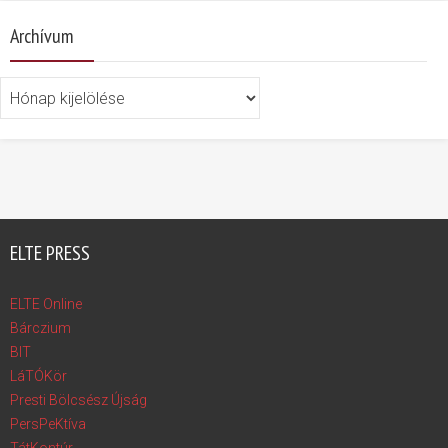
Archívum
Archívum
ELTE PRESS
ELTE Online
Bárczium
BIT
LáTÓKör
Presti Bölcsész Újság
PersPeKtíva