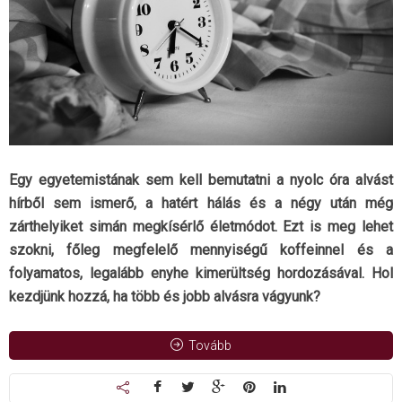
Egy egyetemistának sem kell bemutatni a nyolc óra alvást
hírből sem ismerő, a hatért hálás és a négy után még
zárthelyiket simán megkísérlő életmódot. Ezt is meg lehet
szokni, főleg megfelelő mennyiségű koffeinnel és a
folyamatos, legalább enyhe kimerültség hordozásával. Hol
kezdjünk hozzá, ha több és jobb alvásra vágyunk?
Tovább