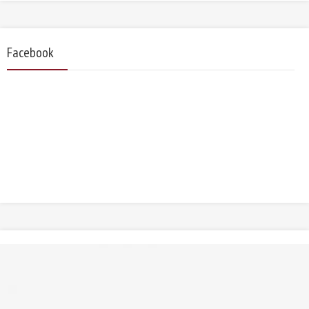
Facebook