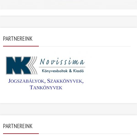
PARTNEREINK
PARTNEREINK