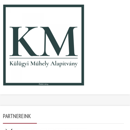
PARTNEREINK