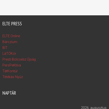
ELTE PRESS
ELTE Online
Bárczium
BIT
LáTÓKör
Presti Bölcsész Újság
PersPeKtíva
TátKontúr
Tétékás Nyúz
NAPTÁR
2026. augusztus