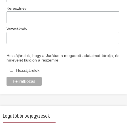
Keresztnév
Vezetéknév
Hozzájárulok, hogy a Jurátus a megadott adataimat tárolja, és
hírlevelet küldjön a részemre.
Hozzájárulok.
Legutóbbi bejegyzések