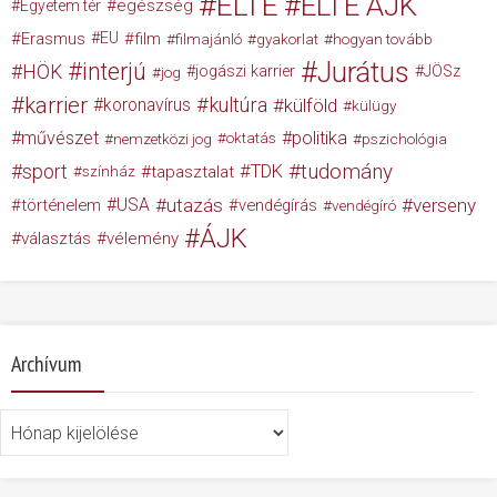
ELTE
ELTE ÁJK
egészség
Egyetem tér
Erasmus
EU
film
filmajánló
gyakorlat
hogyan tovább
Jurátus
interjú
HÖK
jogászi karrier
JÖSz
jog
karrier
kultúra
koronavírus
külföld
külügy
művészet
politika
nemzetközi jog
oktatás
pszichológia
tudomány
sport
TDK
tapasztalat
színház
USA
utazás
verseny
történelem
vendégírás
vendégíró
ÁJK
választás
vélemény
Archívum
Archívum