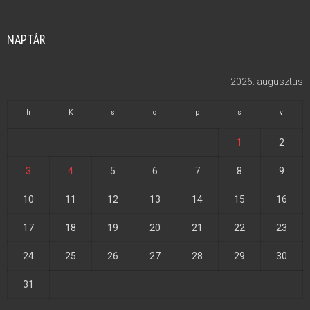
NAPTÁR
2026. augusztus
h
K
s
c
p
s
v
1
2
3
4
5
6
7
8
9
10
11
12
13
14
15
16
17
18
19
20
21
22
23
24
25
26
27
28
29
30
31