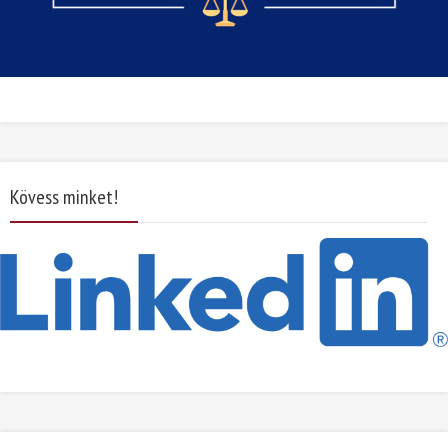
Kövess minket!