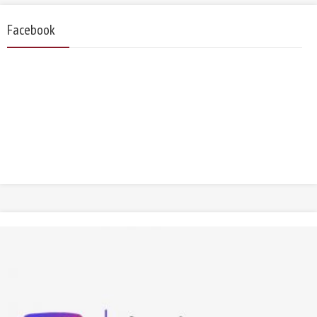
Facebook