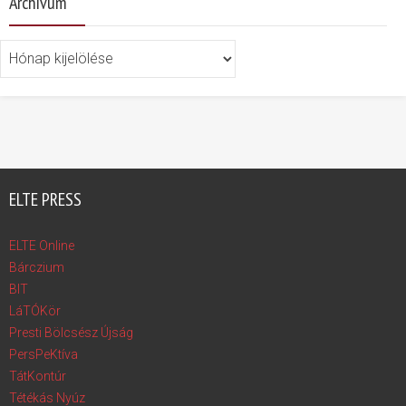
Archívum
Archívum
ELTE PRESS
ELTE Online
Bárczium
BIT
LáTÓKör
Presti Bölcsész Újság
PersPeKtíva
TátKontúr
Tétékás Nyúz