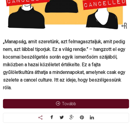
„Manapság, amit szeretünk, azt felmagasztaljuk, amit pedig
nem, azt lábbal tiporjuk. Ez a világ rendje.” – hangzott el egy
kocsmai beszélgetés során egyik ismerősöm szájából,
miközben a hazai közéletet értékelte. Ez a fajta
gyűlöletkultúra áthatja a mindennapokat, amelynek csak egy
szelete a cancel culture. Itt az ideje, hogy beszélgessünk
róla.
Tovább