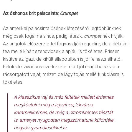
Az őshonos brit palacsinta:
Crumpet
Az amerikai palacsinta ősének létezéséről legtöbbünknek
még csak fogalma sincs, pedig létezik:
crumpet
-nek hívják.
Az angolok előszeretettel fogyasztják reggelire, de a délutáni
tea mellé kínált szendvicsek alapjául is tökéletes. Frissen
kisütve az igazi, de kihűlt állapotában is jól felhasználható.
Féloldali szivacsos szerkezete miatt jól magába szívja a
rácsorgatott vajat, mézet, de lágy tojás mellé tunkolásra is
tökéletes.
A klasszikus vaj és méz feltétek mellett érdemes
megkóstolni még a tejszínes, lekváros,
karamellkrémes, de még a citromkrémes tésztát
is, amelyet nyugodtan megszórhatunk különféle
bogyós gyümölcsökkel is.