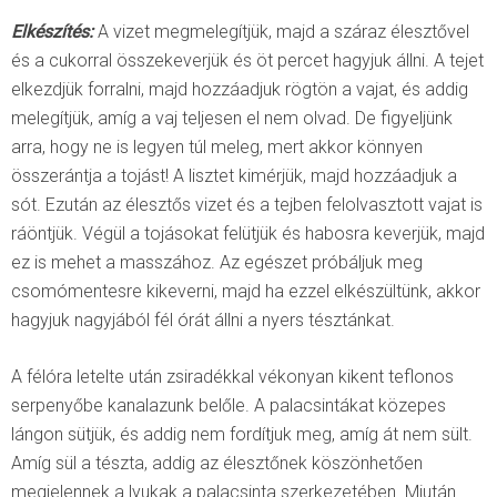
Elkészítés:
A vizet megmelegítjük, majd a száraz élesztővel
és a cukorral összekeverjük és öt percet hagyjuk állni. A tejet
elkezdjük forralni, majd hozzáadjuk rögtön a vajat, és addig
melegítjük, amíg a vaj teljesen el nem olvad. De figyeljünk
arra, hogy ne is legyen túl meleg, mert akkor könnyen
összerántja a tojást! A lisztet kimérjük, majd hozzáadjuk a
sót. Ezután az élesztős vizet és a tejben felolvasztott vajat is
ráöntjük. Végül a tojásokat felütjük és habosra keverjük, majd
ez is mehet a masszához. Az egészet próbáljuk meg
csomómentesre kikeverni, majd ha ezzel elkészültünk, akkor
hagyjuk nagyjából fél órát állni a nyers tésztánkat.
A félóra letelte után zsiradékkal vékonyan kikent teflonos
serpenyőbe kanalazunk belőle. A palacsintákat közepes
lángon sütjük, és addig nem fordítjuk meg, amíg át nem sült.
Amíg sül a tészta, addig az élesztőnek köszönhetően
megjelennek a lyukak a palacsinta szerkezetében. Miután