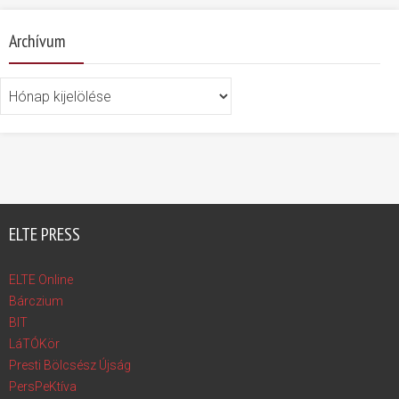
Archívum
Archívum
ELTE PRESS
ELTE Online
Bárczium
BIT
LáTÓKör
Presti Bölcsész Újság
PersPeKtíva