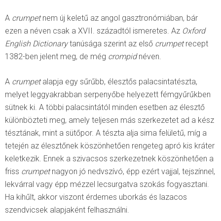
A
crumpet
nem új keletű az angol gasztronómiában, bár
ezen a néven csak a XVII. századtól ismeretes. Az
Oxford
English Dictionary
tanúsága szerint az első
crumpet
recept
1382-ben jelent meg, de még
crompid
néven.
A
crumpet
alapja egy sűrűbb, élesztős palacsintatészta,
melyet leggyakrabban serpenyőbe helyezett fémgyűrűkben
sütnek ki. A többi palacsintától minden esetben az élesztő
különbözteti meg, amely teljesen más szerkezetet ad a kész
tésztának, mint a sütőpor. A tészta alja sima felületű, míg a
tetején az élesztőnek köszönhetően rengeteg apró kis kráter
keletkezik. Ennek a szivacsos szerkezetnek köszönhetően a
friss
crumpet
nagyon jó nedvszívó, épp ezért vajjal, tejszínnel,
lekvárral vagy épp mézzel lecsurgatva szokás fogyasztani.
Ha kihűlt, akkor viszont érdemes uborkás és lazacos
szendvicsek alapjaként felhasználni.