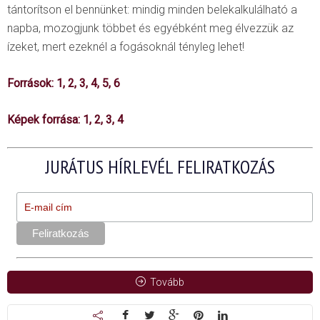
tántorítson el bennünket: mindig minden belekalkulálható a
napba, mozogjunk többet és egyébként meg élvezzük az
ízeket, mert ezeknél a fogásoknál tényleg lehet!
Források:
1
,
2
,
3
,
4
,
5
,
6
Képek forrása:
1
,
2
,
3
,
4
JURÁTUS HÍRLEVÉL FELIRATKOZÁS
Tovább