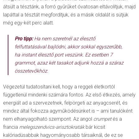
átsült a tésztánk, a forró gyűrűket óvatosan eltávolítjuk, majd
lapáttal a tésztát megfordítjuk, és a másik oldalát is sütjük
még egy-két perc alatt.
Pro tipp
:
Ha nem szeretnél az élesztő
felfuttatásával bajlódni, akkor sokkal egyszerűbb,
ha instant élesztő port veszünk. Ez esetben 7
grammot, azaz két tasakot adjunk hozzá a száraz
összetevőkhöz.
Végezetül tudatosítani kell, hogy a reggeli életkortól
függetlenül mindenki számára fontos. Az első étkezés, amely
energiát ad a szervezetnek, felpörgeti az anyagcserét, és
mindez által fokozza agyműködésünket is – ami tanulóként
nem elhanyagolható szempont. Az angol
crumpet
és a
francia
melegszendvics-arisztokraták
bár kicsit
kalóriadúsabbak hagyományosabb társaiknál, de ez se