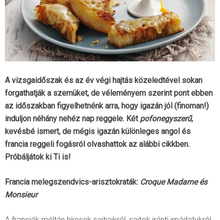
A vizsgaidőszak és az év végi hajtás közeledtével sokan
forgathatják a szemüket, de véleményem szerint pont ebben
az időszakban figyelhetnénk arra, hogy igazán jól (finoman!)
induljon néhány nehéz nap reggele. Két
pofonegyszerű
,
kevésbé ismert, de mégis igazán különleges angol és
francia reggeli fogásról olvashattok az alábbi cikkben.
Próbáljátok ki Ti is!
Francia melegszendvics-arisztokraták:
Croque Madame és
Monsieur
A franciák méltán híresek sajtjaikról, sajtok iránti imádatukról.