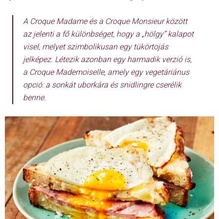
A
Croque Madame
és a
Croque Monsieur
között
az jelenti a fő különbséget, hogy a „hölgy” kalapot
visel, melyet szimbolikusan egy tükörtojás
jelképez. Létezik azonban egy harmadik verzió is,
a Croque Mademoiselle
, amely egy vegetáriánus
opció: a sonkát uborkára és snidlingre cserélik
benne.