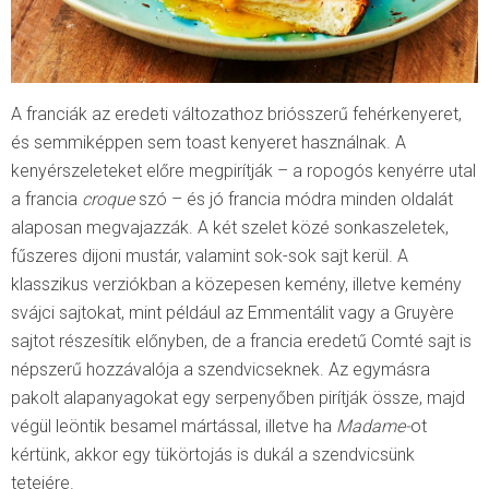
A franciák az eredeti változathoz briósszerű fehérkenyeret,
és semmiképpen sem toast kenyeret használnak. A
kenyérszeleteket előre megpirítják – a ropogós kenyérre utal
a francia
croque
szó – és jó francia módra minden oldalát
alaposan megvajazzák. A két szelet közé sonkaszeletek,
fűszeres dijoni mustár, valamint sok-sok sajt kerül. A
klasszikus verziókban a közepesen kemény, illetve kemény
svájci sajtokat, mint például az Emmentálit vagy a Gruyère
sajtot részesítik előnyben, de a francia eredetű Comté sajt is
népszerű hozzávalója a szendvicseknek. Az egymásra
pakolt alapanyagokat egy serpenyőben pirítják össze, majd
végül leöntik besamel mártással, illetve ha
Madame-
ot
kértünk, akkor egy tükörtojás is dukál a szendvicsünk
tetejére.