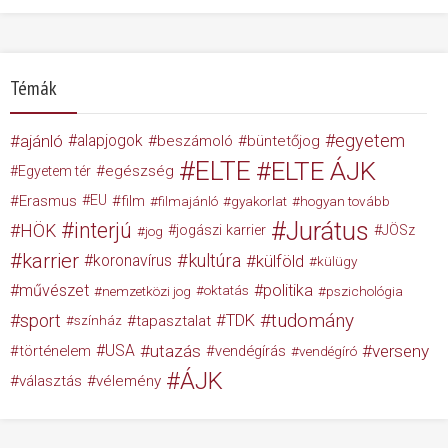
Témák
egyetem
ajánló
alapjogok
beszámoló
büntetőjog
ELTE
ELTE ÁJK
egészség
Egyetem tér
Erasmus
EU
film
filmajánló
gyakorlat
hogyan tovább
Jurátus
interjú
HÖK
jogászi karrier
JÖSz
jog
karrier
kultúra
koronavírus
külföld
külügy
művészet
politika
nemzetközi jog
oktatás
pszichológia
tudomány
sport
TDK
tapasztalat
színház
USA
utazás
verseny
történelem
vendégírás
vendégíró
ÁJK
választás
vélemény