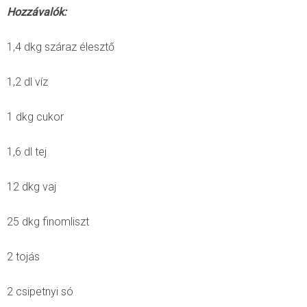
Hozzávalók:
1,4 dkg száraz élesztő
1,2 dl víz
1 dkg cukor
1,6 dl tej
12 dkg vaj
25 dkg finomliszt
2 tojás
2 csipetnyi só