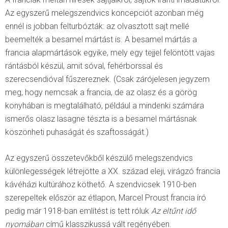
Az egyszerű melegszendvics koncepciót azonban még
ennél is jobban felturbózták: az olvasztott sajt mellé
beemelték a besamel mártást is. A besamel mártás a
francia alapmártások egyike, mely egy tejjel felöntött vajas
rántásból készül, amit sóval, fehérborssal és
szerecsendióval fűszereznek. (Csak zárójelesen jegyzem
meg, hogy nemcsak a francia, de az olasz és a görög
konyhában is megtalálható, például a mindenki számára
ismerős olasz lasagne tészta is a besamel mártásnak
köszönheti puhaságát és szaftosságát.)
Az egyszerű összetevőkből készülő melegszendvics
különlegességek létrejötte a XX. század eleji, virágzó francia
kávéházi kultúrához köthető. A szendvicsek 1910-ben
szerepeltek először az étlapon, Marcel Proust francia író
pedig már 1918-ban említést is tett róluk
Az eltűnt idő
nyomában
című klasszikussá vált regényében.