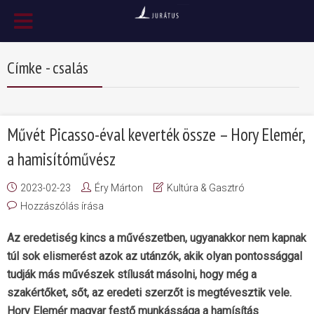
Címke - csalás
Művét Picasso-éval keverték össze – Hory Elemér,
a hamisítóművész
2023-02-23
Éry Márton
Kultúra & Gasztró
Hozzászólás írása
Az eredetiség kincs a művészetben, ugyanakkor nem kapnak
túl sok elismerést azok az utánzók, akik olyan pontossággal
tudják más művészek stílusát másolni, hogy még a
szakértőket, sőt, az eredeti szerzőt is megtévesztik vele.
Hory Elemér magyar festő munkássága a hamísítás