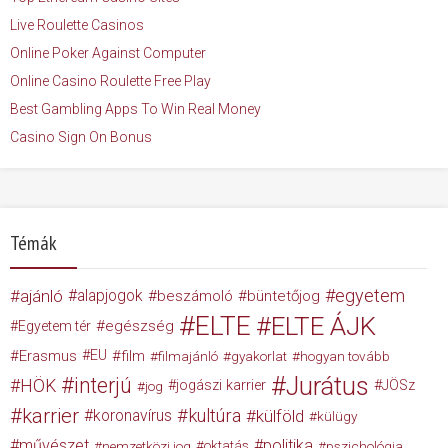
Live Roulette Casinos
Online Poker Against Computer
Online Casino Roulette Free Play
Best Gambling Apps To Win Real Money
Casino Sign On Bonus
Témák
egyetem
ajánló
alapjogok
beszámoló
büntetőjog
ELTE
ELTE ÁJK
egészség
Egyetem tér
Erasmus
EU
film
filmajánló
gyakorlat
hogyan tovább
Jurátus
interjú
HÖK
jogászi karrier
JÖSz
jog
karrier
kultúra
koronavírus
külföld
külügy
művészet
politika
nemzetközi jog
oktatás
pszichológia