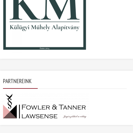
PARTNEREINK