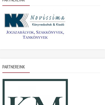
PARTNEREINK