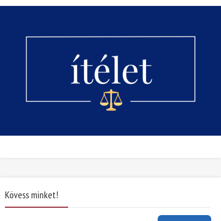
Kövess minket!