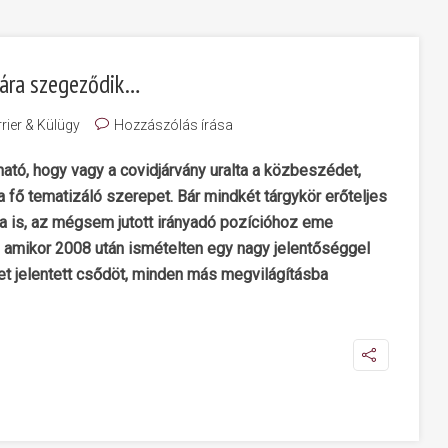
nára szegeződik…
rier & Külügy
Hozzászólás írása
ható, hogy vagy a covidjárvány uralta a közbeszédet,
a fő tematizáló szerepet. Bár mindkét tárgykör erőteljes
ra is, az mégsem jutott irányadó pozícióhoz eme
, amikor 2008 után ismételten egy nagy jelentőséggel
zet jelentett csődöt, minden más megvilágításba