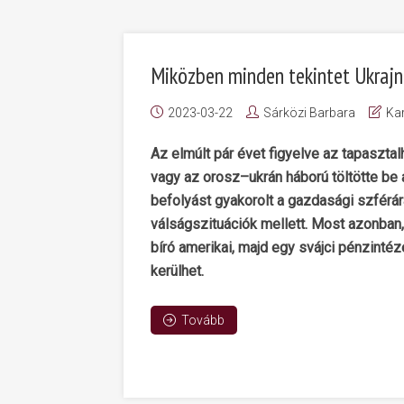
Miközben minden tekintet Ukraj
2023-03-22
Sárközi Barbara
Kar
Az elmúlt pár évet figyelve az tapasztal
vagy az orosz–ukrán háború töltötte be 
befolyást gyakorolt a gazdasági szférá
válságszituációk mellett. Most azonban
bíró amerikai, majd egy svájci pénzinté
kerülhet.
Tovább