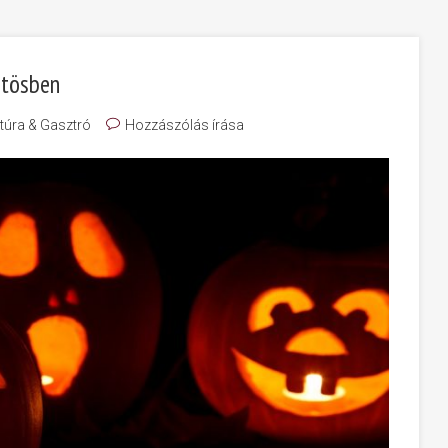
ntösben
túra & Gasztró
Hozzászólás írása