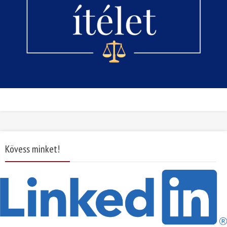
Kövess minket!