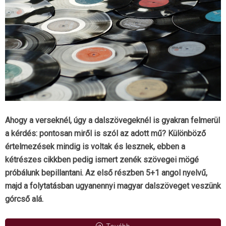
Ahogy a verseknél, úgy a dalszövegeknél is gyakran felmerül
a kérdés: pontosan miről is szól az adott mű? Különböző
értelmezések mindig is voltak és lesznek, ebben a
kétrészes cikkben pedig ismert zenék szövegei mögé
próbálunk bepillantani. Az első részben 5+1 angol nyelvű,
majd a folytatásban ugyanennyi magyar dalszöveget veszünk
górcső alá.