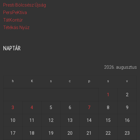
Presti Bölcsész Újság
PersPeKtíva
TátKontúr
Tétékás Nyúz
NAPTÁR
2026. augusztus
h
K
s
c
p
s
v
1
2
3
4
5
6
7
8
9
10
11
12
13
14
15
16
17
18
19
20
21
22
23