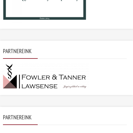
PARTNEREINK
PARTNEREINK