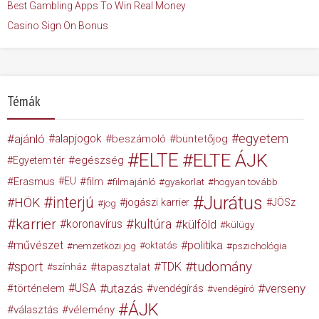
Best Gambling Apps To Win Real Money
Casino Sign On Bonus
Témák
egyetem
ajánló
alapjogok
beszámoló
büntetőjog
ELTE
ELTE ÁJK
egészség
Egyetem tér
Erasmus
EU
film
filmajánló
gyakorlat
hogyan tovább
Jurátus
interjú
HÖK
jogászi karrier
JÖSz
jog
karrier
kultúra
koronavírus
külföld
külügy
művészet
politika
nemzetközi jog
oktatás
pszichológia
tudomány
sport
TDK
tapasztalat
színház
USA
utazás
verseny
történelem
vendégírás
vendégíró
ÁJK
választás
vélemény