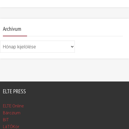
Archívum
Archívum
ELTE PRESS
ELTE Online
Bárczium
BIT
LáTÓKör