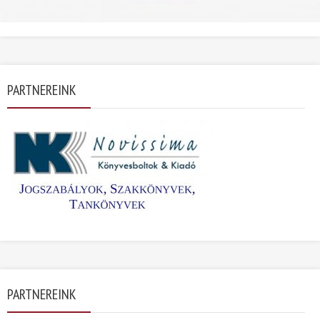
PARTNEREINK
PARTNEREINK