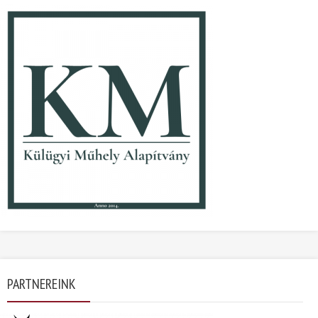
PARTNEREINK