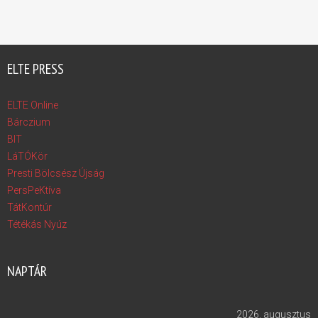
ELTE PRESS
ELTE Online
Bárczium
BIT
LáTÓKör
Presti Bölcsész Újság
PersPeKtíva
TátKontúr
Tétékás Nyúz
NAPTÁR
2026. augusztus