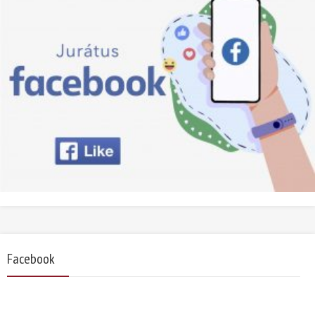
Facebook