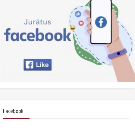
Facebook