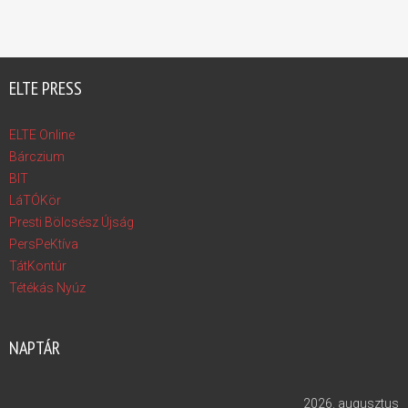
ELTE PRESS
ELTE Online
Bárczium
BIT
LáTÓKör
Presti Bölcsész Újság
PersPeKtíva
TátKontúr
Tétékás Nyúz
NAPTÁR
2026. augusztus