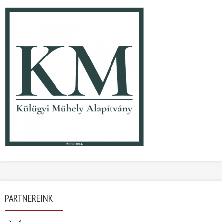
PARTNEREINK