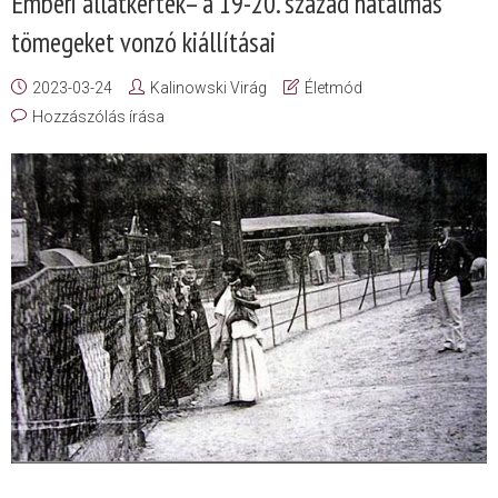
Emberi állatkertek– a 19-20. század hatalmas
tömegeket vonzó kiállításai
2023-03-24
Kalinowski Virág
Életmód
Hozzászólás írása