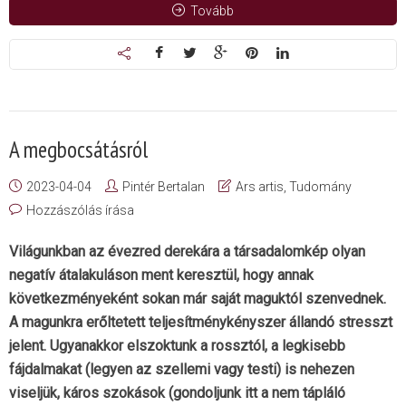
Tovább
A megbocsátásról
2023-04-04
Pintér Bertalan
Ars artis
,
Tudomány
Hozzászólás írása
Világunkban az évezred derekára a társadalomkép olyan
negatív átalakuláson ment keresztül, hogy annak
következményeként sokan már saját maguktól szenvednek.
A magunkra erőltetett teljesítménykényszer állandó stresszt
jelent. Ugyanakkor elszoktunk a rossztól, a legkisebb
fájdalmakat (legyen az szellemi vagy testi) is nehezen
viseljük, káros szokások (gondoljunk itt a nem tápláló