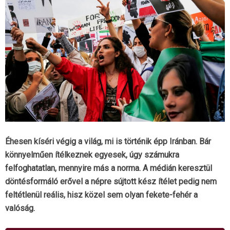
Éhesen kíséri végig a világ, mi is történik épp Iránban. Bár
könnyelműen ítélkeznek egyesek, úgy számukra
felfoghatatlan, mennyire más a norma. A médián keresztül
döntésformáló erővel a népre sújtott kész ítélet pedig nem
feltétlenül reális, hisz közel sem olyan fekete-fehér a
valóság.