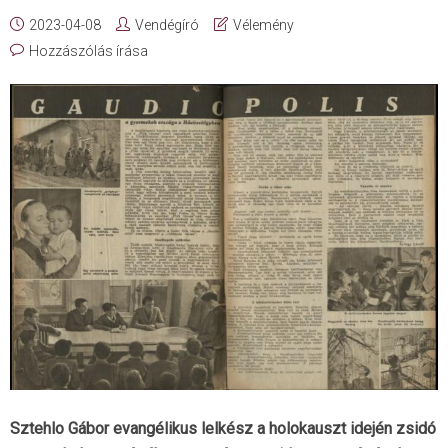
2023-04-08
Vendégíró
Vélemény
Hozzászólás írása
Sztehlo Gábor evangélikus lelkész a holokauszt idején zsidó