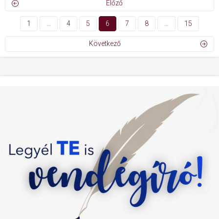
Előző
1
…
4
5
6
7
8
…
15
Következő