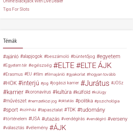
Online Blackjack With Live Dealer
Tips For Slots
Témák
egyetem
ajánló
alapjogok
beszámoló
büntetőjog
ELTE
ELTE ÁJK
egészség
Egyetem tér
Erasmus
EU
film
filmajánló
gyakorlat
hogyan tovább
Jurátus
interjú
HÖK
jogászi karrier
JÖSz
jog
karrier
kultúra
koronavírus
külföld
külügy
művészet
politika
nemzetközi jog
oktatás
pszichológia
tudomány
sport
TDK
tapasztalat
színház
USA
utazás
verseny
történelem
vendégírás
vendégíró
ÁJK
választás
vélemény