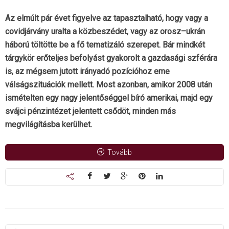
Az elmúlt pár évet figyelve az tapasztalható, hogy vagy a
covidjárvány uralta a közbeszédet, vagy az orosz–ukrán
háború töltötte be a fő tematizáló szerepet. Bár mindkét
tárgykör erőteljes befolyást gyakorolt a gazdasági szférára
is, az mégsem jutott irányadó pozícióhoz eme
válságszituációk mellett. Most azonban, amikor 2008 után
ismételten egy nagy jelentőséggel bíró amerikai, majd egy
svájci pénzintézet jelentett csődöt, minden más
megvilágításba kerülhet.
Tovább