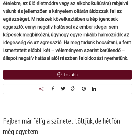
ételekre, az ülő életmódra vagy az alkoholkultúrára) rabjaivá
válunk és jellemzően a kényelem oltárán áldozzuk fel az
egészséget. Mindezek következtében a kép igencsak
aggasztó: ennyi negatív hatással az ember idegei sem
képesek megbirkózni, úgyhogy egyre inkább halmozódik az
idegesség és az agresszió. Ha meg tudunk bocsátani, a fent
ismertetett előbbi két – véleményem szerint kerülendő –
állapot negatív hatásai alól részben feloldozást nyerhetünk.
Tovább
Fejben már félig a szünetet töltjük, de hétfőn
még egyetem