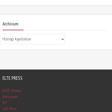
Archívum
Archívum
ELTE PRESS
ELTE Online
Bárczium
BIT
LáTÓKör