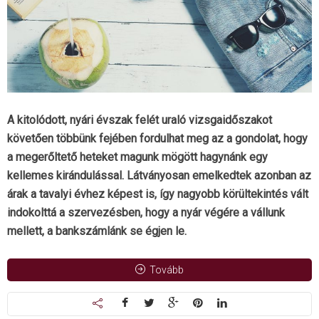
A kitolódott, nyári évszak felét uraló vizsgaidőszakot
követően többünk fejében fordulhat meg az a gondolat, hogy
a megerőltető heteket magunk mögött hagynánk egy
kellemes kirándulással. Látványosan emelkedtek azonban az
árak a tavalyi évhez képest is, így nagyobb körültekintés vált
indokolttá a szervezésben, hogy a nyár végére a vállunk
mellett, a bankszámlánk se égjen le.
Tovább