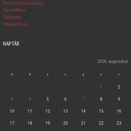
Presti Bölcsész Újság
PersPeKtíva
TátKontúr
Tétékás Nyúz
NAPTÁR
2026. augusztus
h
K
s
c
p
s
v
1
2
3
4
5
6
7
8
9
10
11
12
13
14
15
16
17
18
19
20
21
22
23