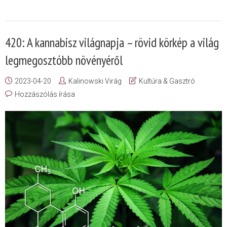
420: A kannabisz világnapja – rövid körkép a világ
legmegosztóbb növényéről
2023-04-20
Kalinowski Virág
Kultúra & Gasztró
Hozzászólás írása