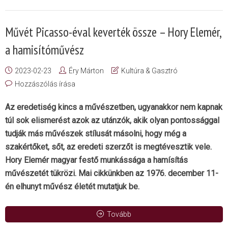
Művét Picasso-éval keverték össze – Hory Elemér,
a hamisítóművész
2023-02-23
Éry Márton
Kultúra & Gasztró
Hozzászólás írása
Az eredetiség kincs a művészetben, ugyanakkor nem kapnak
túl sok elismerést azok az utánzók, akik olyan pontossággal
tudják más művészek stílusát másolni, hogy még a
szakértőket, sőt, az eredeti szerzőt is megtévesztik vele.
Hory Elemér magyar festő munkássága a hamísítás
művészetét tükrözi. Mai cikkünkben az 1976. december 11-
én elhunyt művész életét mutatjuk be.
Tovább