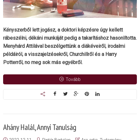
Kényszerből lett jogász, a doktori képzésre úgy kellett
rábeszélni, dékáni munkáját pedig a takarításhoz hasonlította.
Menyhárd Attilával beszélgettünk a diákéveiről, irodalmi
példáiról, a visszajelzésekről, Churchillről és a Harry
Potterről, no meg sok más egyébről.
Tovább
Ahány Halál, Annyi Tanulság