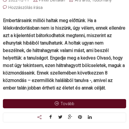
2022-12-11
Pintér Bertalan
Ars artis
,
Tudomány
Hozzászólás írása
Embertársaink milliói haltak meg előttünk. Ha a
lélekvándorlásban nem is hiszünk, úgy vélem, ennek ellenére
azt a kijelentést bátorkodhatok megtenni, miszerint az
elhunytak hibáiból tanulhatunk. A holtak ugyan nem
beszélnek, de hátrahagynak valami mást, ami beszél
helyettük: a tanulságot. Engedje meg a kedves Olvasó, hogy
most úgy tekintsem, ezen hátrahagyott bölcseletek, maguk a
közmondásaink. Ennek szellemében következzen 8
közmondás – ezermilliók halálából tanulva -, amivel az
ember talán jobban értheti az életet és annak célját.
Tovább