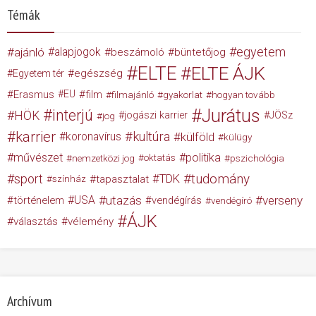
Témák
egyetem
ajánló
alapjogok
beszámoló
büntetőjog
ELTE
ELTE ÁJK
egészség
Egyetem tér
Erasmus
EU
film
filmajánló
gyakorlat
hogyan tovább
Jurátus
interjú
HÖK
jogászi karrier
JÖSz
jog
karrier
kultúra
koronavírus
külföld
külügy
művészet
politika
nemzetközi jog
oktatás
pszichológia
tudomány
sport
TDK
tapasztalat
színház
USA
utazás
verseny
történelem
vendégírás
vendégíró
ÁJK
választás
vélemény
Archívum