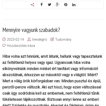
Mennyire vagyunk szabadok?
2023-02-14
Vendégíró
Tudomány
Hozzászólás írása
Hiba volna azt hinnünk, amit látunk, hallunk vagy tapasztalunk
az feltétlenül helyes vagy igaz. Ugyancsak hiba volna
elkönyvelnünk minden minket ért tanítást vagy információt
abszolútnak, érkezzen az másoktól vagy a világtól. Miért?
Mert a világ örök körforgásban van. Minden pusztul és épül,
percről-percre változik. Aki azt hiszi, hogy ezen változással
csak úgy sodródnia kell az embernek, nem feltétlenül tűnik
tökéletesen tájékozottnak. Biztosan ennyi lenne az emberi
élet? Születés és pusztulás, élvezet és fájdalom, öröm és