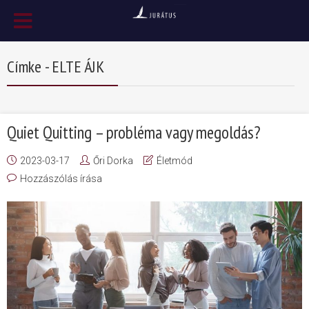
Címke - ELTE ÁJK
Quiet Quitting – probléma vagy megoldás?
2023-03-17
Őri Dorka
Életmód
Hozzászólás írása