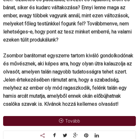
bánat, siker és kudarc váltakozása? Ennyi lenne maga az
ember, avagy többek vagyunk annál, mint ezen változások,
melyeket főleg testünkkel fogunk fel? Továbbmenve, nem
lehetséges-e, hogy pont az tesz minket emberré, ha valami
ezeken túlit produkálunk?
Zsombor barátomat egyszerre tartom kiváló gondolkodónak
és művésznek, aki képes arra, hogy olyan útra kalauzolja az
olvasót, amelyen talán nagyobb tudatosságra tehet szert.
Jelen értekezésében rámutat arra, hogy a szabadság,
melyhez az ember oly mód ragaszkodik, felénk talán egy
hamis arcát mutatja, amelyből ennek okán előbújhatnak
csalóka szavak is. Kívánok hozzá kellemes olvasást!
Tovább