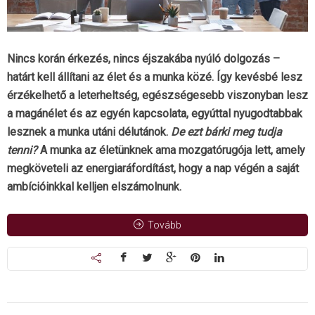
Nincs korán érkezés, nincs éjszakába nyúló dolgozás –
határt kell állítani az élet és a munka közé. Így kevésbé lesz
érzékelhető a leterheltség, egészségesebb viszonyban lesz
a magánélet és az egyén kapcsolata, egyúttal nyugodtabbak
lesznek a munka utáni délutánok.
De ezt bárki meg tudja
tenni?
A munka az életünknek ama mozgatórugója lett, amely
megköveteli az energiaráfordítást, hogy a nap végén a saját
ambícióinkkal kelljen elszámolnunk.
Tovább