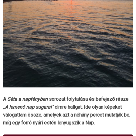
A
Séta a napfényben
sorozat folytatása és befejező része
„A lemenő nap sugarai”
címre hallgat. Ide olyan képeket
válogattam össze, amelyek azt a néhány percet mutatják be,
míg egy forró nyári estén lenyugszik a Nap.