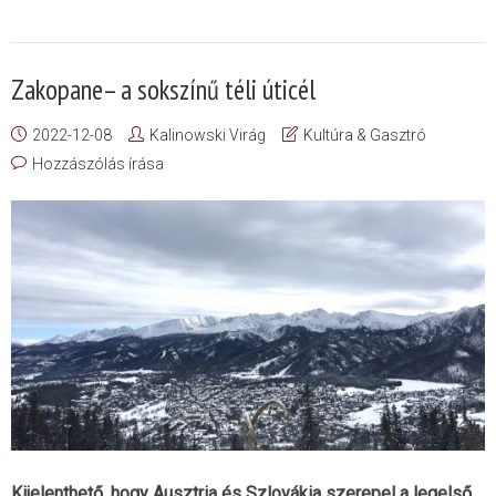
Zakopane– a sokszínű téli úticél
2022-12-08
Kalinowski Virág
Kultúra & Gasztró
Hozzászólás írása
Kijelenthető, hogy Ausztria és Szlovákia szerepel a legelső