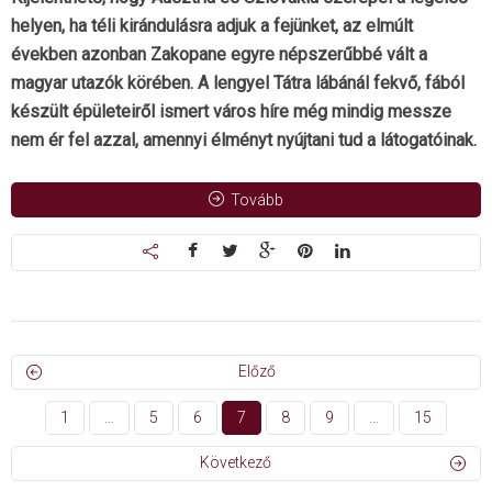
helyen, ha téli kirándulásra adjuk a fejünket, az elmúlt
években azonban Zakopane egyre népszerűbbé vált a
magyar utazók körében. A lengyel Tátra lábánál fekvő, fából
készült épületeiről ismert város híre még mindig messze
nem ér fel azzal, amennyi élményt nyújtani tud a látogatóinak.
Tovább
Előző
1
…
5
6
7
8
9
…
15
Következő