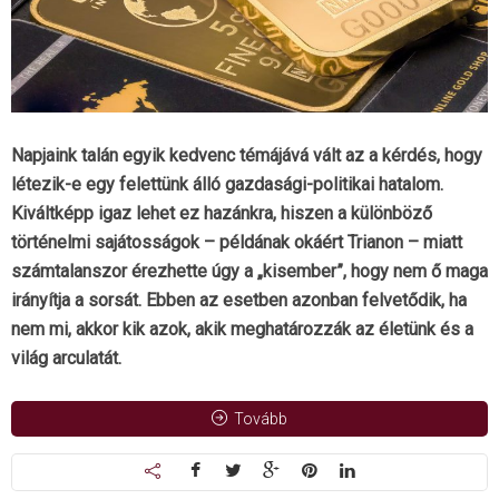
Napjaink talán egyik kedvenc témájává vált az a kérdés, hogy
létezik-e egy felettünk álló gazdasági-politikai hatalom.
Kiváltképp igaz lehet ez hazánkra, hiszen a különböző
történelmi sajátosságok – példának okáért Trianon – miatt
számtalanszor érezhette úgy a „kisember”, hogy nem ő maga
irányítja a sorsát. Ebben az esetben azonban felvetődik, ha
nem mi, akkor kik azok, akik meghatározzák az életünk és a
világ arculatát.
Tovább