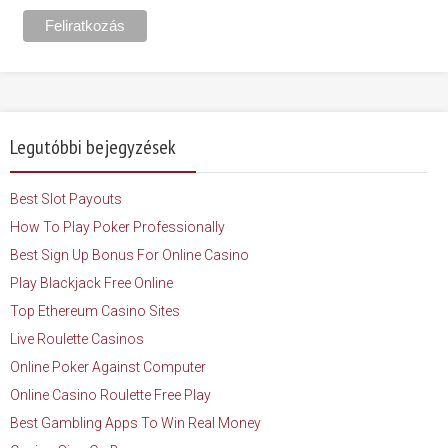
Legutóbbi bejegyzések
Best Slot Payouts
How To Play Poker Professionally
Best Sign Up Bonus For Online Casino
Play Blackjack Free Online
Top Ethereum Casino Sites
Live Roulette Casinos
Online Poker Against Computer
Online Casino Roulette Free Play
Best Gambling Apps To Win Real Money