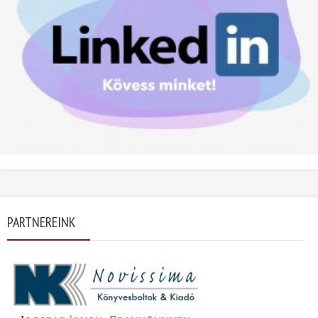
PARTNEREINK