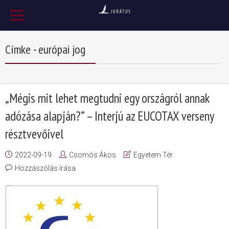
Címke - európai jog
„Mégis mit lehet megtudni egy országról annak
adózása alapján?” – Interjú az EUCOTAX verseny
résztvevőivel
2022-09-19
Csomós Ákos
Egyetem Tér
Hozzászólás írása