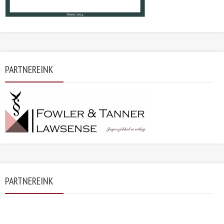
PARTNEREINK
PARTNEREINK