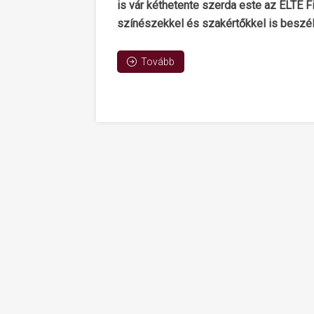
is vár kéthetente szerda este az ELTE F
színészekkel és szakértőkkel is beszélg
Tovább