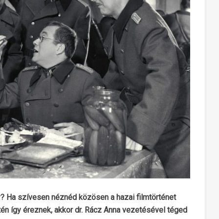
gy? Ha szívesen néznéd közösen a hazai filmtörténet
ntén így éreznek, akkor dr. Rácz Anna vezetésével téged