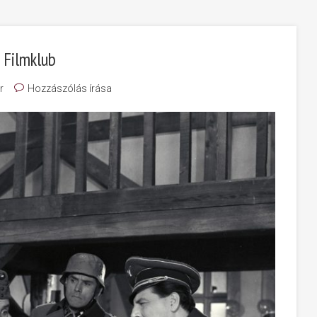
 Filmklub
r
Hozzászólás írása