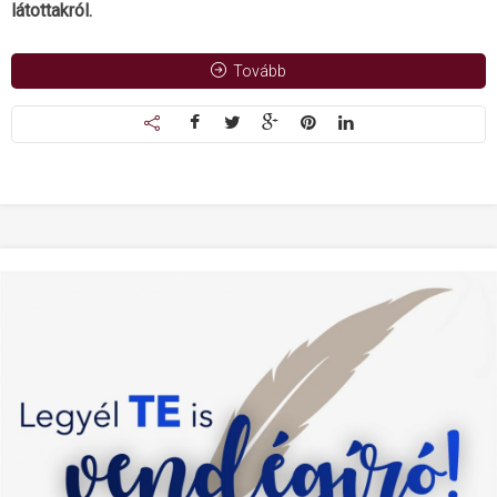
látottakról.
Tovább